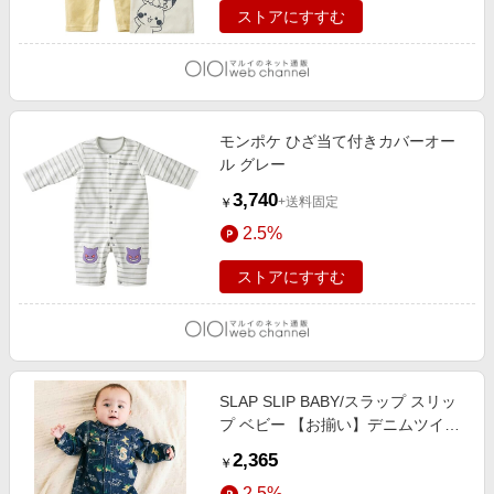
ストアにすすむ
モンポケ ひざ当て付きカバーオー
ル グレー
3,740
+送料固定
￥
2.5%
ストアにすすむ
SLAP SLIP BABY/スラップ スリッ
プ ベビー 【お揃い】デニムツイル
恐竜ロケット総柄ジャンプスーツベ
2,365
￥
ビー(70~80cm) ネイビー系 ﾜﾝｻｲｽﾞ
2.5%