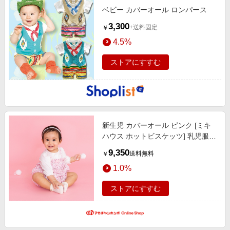
ベビー カバーオール ロンパース
3,300
+送料固定
￥
4.5%
ストアにすすむ
新生児 カバーオール ピンク [ミキ
ハウス ホットビスケッツ] 乳児服・
ベビー服・子ども服・お外着 新生
9,350
送料無料
￥
児服・乳児服（50〜80cm）
1.0%
ストアにすすむ