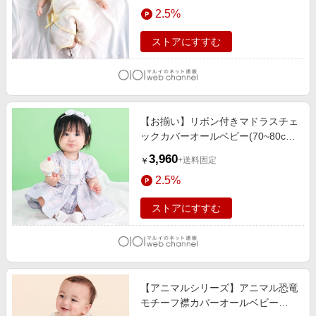
エンタメ
2.5%
楽天サービス特集
スポーツ・アウトドア・ゴルフ
旅行特集
ストアにすすむ
インテリア・寝具
わくわく夏特集
ペット・花・DIY・車
とことん買い物チャレンジ
旅行・レジャー・ホテル予約
Apple公式サイト×楽天カード分割払い
【お揃い】リボン付きマドラスチェ
生活・お役立ち
Qoo10メガポ
ックカバーオールベビー(70~80cm)
金融・マネー・保険
ブルー系
Samsung ボーナスキャンペーン
3,960
+送料固定
￥
デジタルコンテンツ
週末の高還元 夏の長期版
2.5%
ビジネス・その他サービス
ストアにすすむ
【アニマルシリーズ】アニマル恐竜
モチーフ襟カバーオールベビー