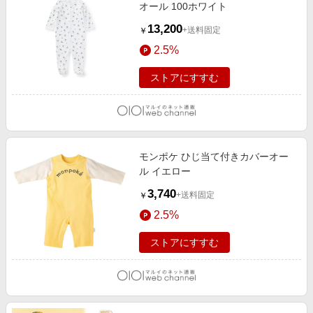
オール 100ホワイト
13,200
+送料固定
￥
2.5%
ストアにすすむ
モンポケ ひじ当て付きカバーオー
ル イエロー
3,740
+送料固定
￥
2.5%
ストアにすすむ