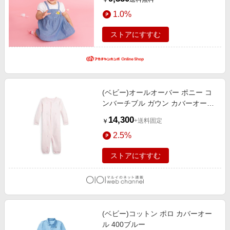
￥
児服・乳児服（50〜80cm） カバー
1.0%
オール
ストアにすすむ
(ベビー)オールオーバー ポニー コ
ンバーチブル ガウン カバーオール
650ピンク
14,300
+送料固定
￥
2.5%
ストアにすすむ
(ベビー)コットン ポロ カバーオー
ル 400ブルー