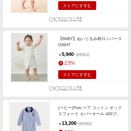
ストアにすすむ
【BABY】ぬいぐるみ柄ロンパース
OWHT
5,940
+送料固定
￥
2.5%
ストアにすすむ
(ベビー)Polo ベア コットン オック
スフォード カバーオール 400ブル
ー
13,200
+送料固定
￥