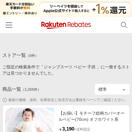
ホーム
ストア一覧
カテゴリー一覧
（
0
件）
ご指定の検索条件で「ジャンプスーツ ベビー 子供 」に一致するスト
百貨店・総合ECモール
イベント一覧
アは見つかりませんでした。
ファッション・インナー・小物
リーベイツ注目ストア
ヘルプ
食品・スイーツ・お酒
商品一覧
（
1,255
件）
初回購入者限定特典
友達紹介
日用品・キッチン用品
対象ストア新規限定特典
最新の価格、送料、在庫状況と決済方法は遷移先ページでご確認ください。
コスメ・健康・医薬品
楽天IDでログイン/会員登録
新着ストアのご紹介
【お揃い】モチーフ総柄カバーオー
キッズ・ベビー用品
ルベビー(70cm) オフホワイト系
電子書籍特集
家電・PC・スマホ・カメラ
3,190
楽天ペイ導入ストア
+送料固定
￥