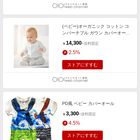
(ベビー)オーガニック コットン コ
ンバーチブル ガウン カバーオール
400ブルー
14,300
+送料固定
￥
2.5%
ストアにすすむ
PD風 ベビー カバーオール
3,300
+送料固定
￥
4.5%
ストアにすすむ