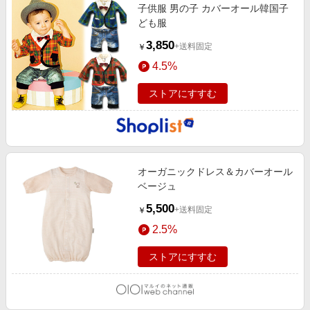
子供服 男の子 カバーオール韓国子
ども服
3,850
+送料固定
￥
4.5%
ストアにすすむ
オーガニックドレス＆カバーオール
ベージュ
5,500
+送料固定
￥
2.5%
ストアにすすむ