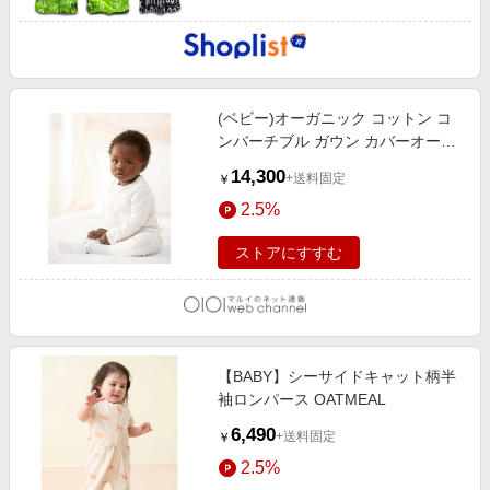
(ベビー)オーガニック コットン コ
ンバーチブル ガウン カバーオール
650ピンク
14,300
+送料固定
￥
2.5%
ストアにすすむ
【BABY】シーサイドキャット柄半
袖ロンパース OATMEAL
6,490
+送料固定
￥
2.5%