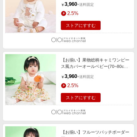
(60~80cm) オフホワイト
3,960
+送料固定
￥
2.5%
ストアにすすむ
【お揃い】果物総柄キャミワンピー
ス風カバーオールベビー(70~80cm)
イエロー系
3,960
+送料固定
￥
2.5%
ストアにすすむ
【お揃い】フルーツパッチボーダー