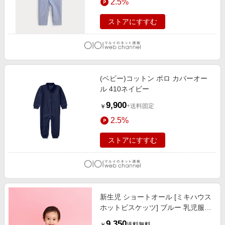
2.5%
ストアにすすむ
(ベビー)コットン ポロ カバーオー
ル 410ネイビー
9,900
+送料固定
￥
2.5%
ストアにすすむ
新生児 ショートオール [ミキハウス
ホットビスケッツ] ブルー 乳児服・
ベビー服・子ども服・お外着 新生
9,350
送料無料