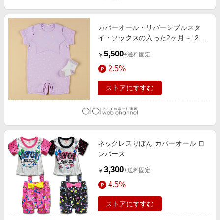
カバーオール・リバーシブルスタ
イ・ソックスの入った2ヶ月～12ヶ
月対応新生児用ギフトセット ラベ
5,500
+送料固定
￥
ンダー
2.5%
ストアにすすむ
ネックレスりぼん カバーオール ロ
ンパース
3,300
+送料固定
￥
4.5%
ストアにすすむ