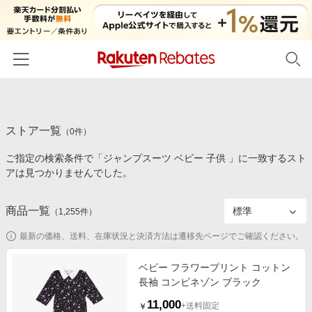
ホーム
ストア一覧
カテゴリー一覧
（
0
件）
ご指定の検索条件で「ジャンプスーツ ベビー 子供 」に一致するスト
百貨店・総合ECモール
イベント一覧
アは見つかりませんでした。
ファッション・インナー・小物
リーベイツ注目ストア
ヘルプ
食品・スイーツ・お酒
商品一覧
（
1,255
件）
初回購入者限定特典
友達紹介
日用品・キッチン用品
対象ストア新規限定特典
最新の価格、送料、在庫状況と決済方法は遷移先ページでご確認ください。
コスメ・健康・医薬品
楽天IDでログイン/会員登録
新着ストアのご紹介
ベビー フラワープリント コットン
キッズ・ベビー用品
長袖 コンビネゾン ブラック
電子書籍特集
家電・PC・スマホ・カメラ
11,000
楽天ペイ導入ストア
+送料固定
￥