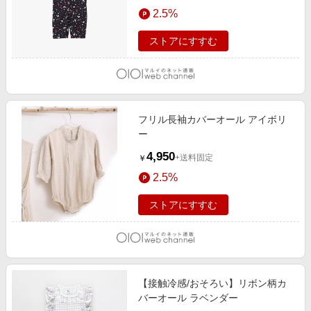
エンタメ
2.5%
楽天サービス特集
スポーツ・アウトドア・ゴルフ
旅行特集
ストアにすすむ
インテリア・寝具
わくわく夏特集
ペット・花・DIY・車
とことん買い物チャレンジ
旅行・レジャー・ホテル予約
Apple公式サイト×楽天カード分割払い
フリル長袖カバーオール アイボリ
生活・お役立ち
Qoo10メガポ
ー
金融・マネー・保険
Samsung ボーナスキャンペーン
4,950
+送料固定
￥
デジタルコンテンツ
週末の高還元 夏の長期版
2.5%
ビジネス・その他サービス
ストアにすすむ
【接触冷感/おそろい】リボン柄カ
バーオール ラベンダー