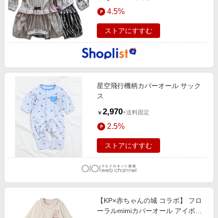
4.5%
ストアにすすむ
星空飛行機柄カバーオール サック
ス
2,970
+送料固定
￥
2.5%
ストアにすすむ
【KP×赤ちゃんの城 コラボ】 フロ
ーラルmimiカバーオール アイボリ