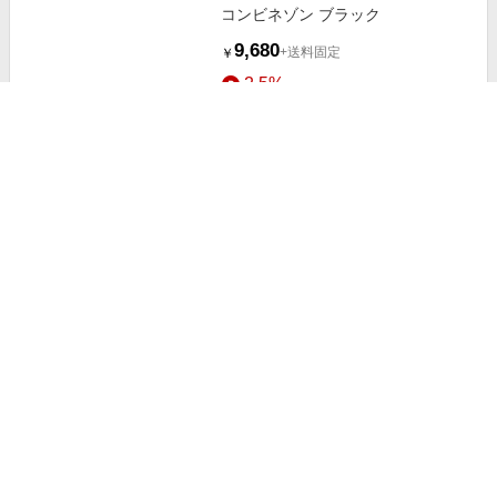
コンビネゾン ブラック
9,680
+送料固定
￥
2.5%
ストアにすすむ
ベビー トロンプルイユ 半袖2wayオ
ール ブラック
9,350
+送料固定
￥
2.5%
ストアにすすむ