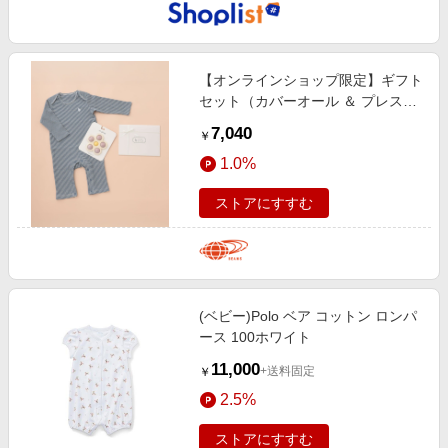
【オンラインショップ限定】ギフト
セット（カバーオール ＆ プレスト
イ・70cm ） マタニティ・ベビー
7,040
￥
90:ﾎﾞﾃﾞｨ♯75､ﾄｲ♯91 1(ﾎﾞﾃﾞｨ70㎝)
1.0%
ストアにすすむ
(ベビー)Polo ベア コットン ロンパ
ース 100ホワイト
11,000
+送料固定
￥
2.5%
ストアにすすむ