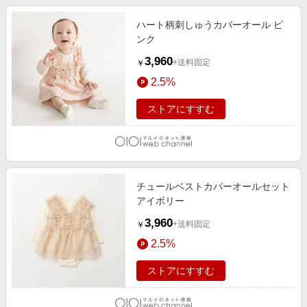
ハート柄刺しゅうカバーオール ピ
ンク
3,960
+送料固定
￥
2.5%
ストアにすすむ
チュールベストカバーオールセット
アイボリー
3,960
+送料固定
￥
2.5%
ストアにすすむ