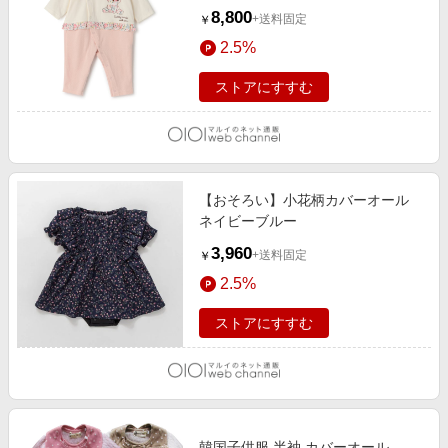
ー
8,800
+送料固定
￥
2.5%
ストアにすすむ
【おそろい】小花柄カバーオール
ネイビーブルー
3,960
+送料固定
￥
2.5%
ストアにすすむ
韓国子供服 半袖 カバーオール