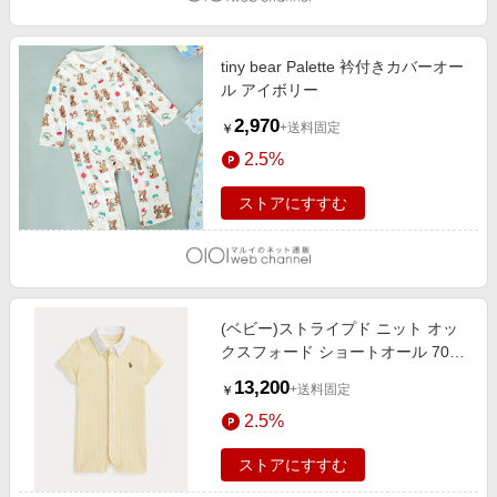
tiny bear Palette 衿付きカバーオー
ル アイボリー
2,970
+送料固定
￥
2.5%
ストアにすすむ
(ベビー)ストライプド ニット オッ
クスフォード ショートオール 700
イエロー
13,200
+送料固定
￥
2.5%
ストアにすすむ