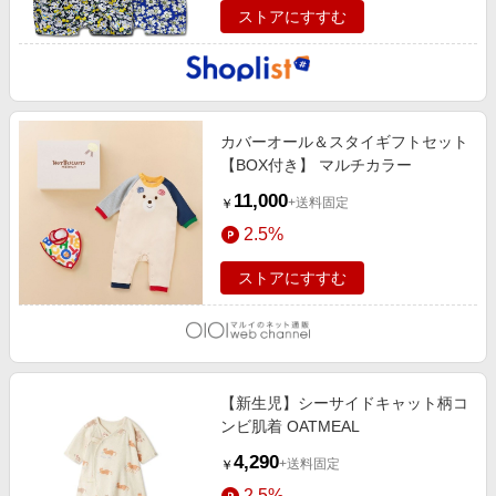
ストアにすすむ
カバーオール＆スタイギフトセット
【BOX付き】 マルチカラー
11,000
+送料固定
￥
2.5%
ストアにすすむ
【新生児】シーサイドキャット柄コ
ンビ肌着 OATMEAL
4,290
+送料固定
￥
2.5%