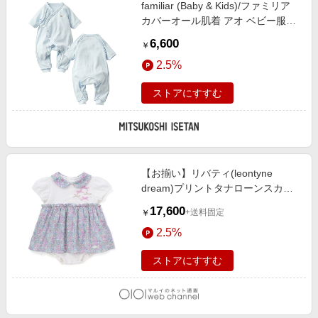
familiar (Baby & Kids)/ファミリア
カバーオール肌着 アオ ベビー服
【三越伊勢丹/公式】
6,600
￥
2.5%
ストアにすすむ
【お揃い】リバティ(leontyne
dream)プリントタナローンスカー
ト付きリボンカバーオールベ パー
17,600
+送料固定
￥
プル系
2.5%
ストアにすすむ