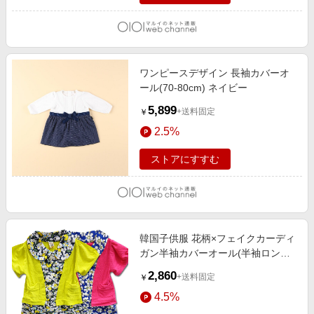
ワンピースデザイン 長袖カバーオ
ール(70-80cm) ネイビー
5,899
+送料固定
￥
2.5%
ストアにすすむ
韓国子供服 花柄×フェイクカーディ
ガン半袖カバーオール(半袖ロンパ
ース)
2,860
+送料固定
￥
4.5%