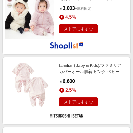
3,003
+送料固定
￥
4.5%
ストアにすすむ
familiar (Baby & Kids)/ファミリア
カバーオール肌着 ピンク ベビー服
【三越伊勢丹/公式】
6,600
￥
2.5%
ストアにすすむ