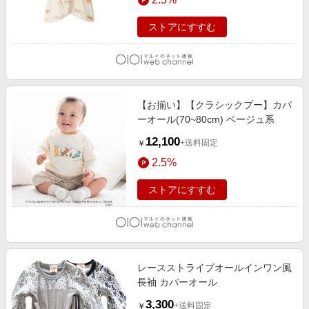
ストアにすすむ
【お揃い】【クラシックプー】カバ
ーオール(70~80cm) ベージュ系
12,100
+送料固定
￥
2.5%
ストアにすすむ
レースストライプオールインワン風
長袖 カバーオール
3,300
+送料固定
￥