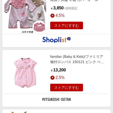
3,850
+送料固定
￥
4.5%
ストアにすすむ
familiar (Baby & Kids)/ファミリア
袖付ロンパス 150121 ピンク ベビ
ー用ロンパース・カバーオール【三
13,200
￥
越伊勢丹/公式】
2.5%
ストアにすすむ