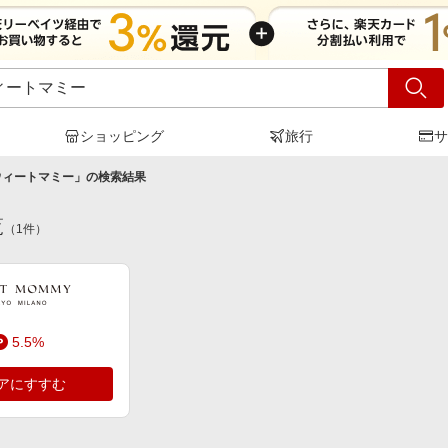
ショッピング
旅行
サ
ウィートマミー
」の検索結果
覧
（
1
件）
5.5%
アにすすむ