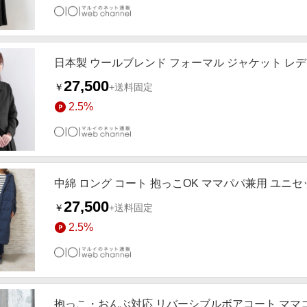
日本製 ウールブレンド フォーマル ジャケット レ
27,500
￥
+送料固定
2.5%
中綿 ロング コート 抱っこOK ママパパ兼用 ユニ
27,500
￥
+送料固定
2.5%
抱っこ・おんぶ対応 リバーシブルボアコート ママ