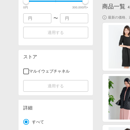
商品一覧
4
0
円
300,000
円+
最新の価格、
〜
適用する
ストア
マルイウェブチャネル
適用する
詳細
すべて