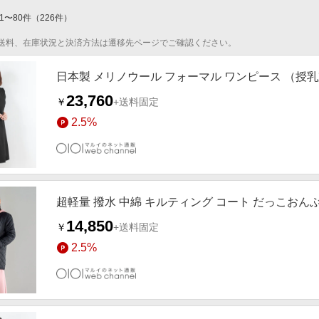
1
〜
80
件
（
226
件）
送料、在庫状況と決済方法は遷移先ページでご確認ください。
日本製 メリノウール フォーマル ワンピース （授乳
23,760
￥
+送料固定
2.5%
超軽量 撥水 中綿 キルティング コート だっこおん
14,850
￥
+送料固定
2.5%