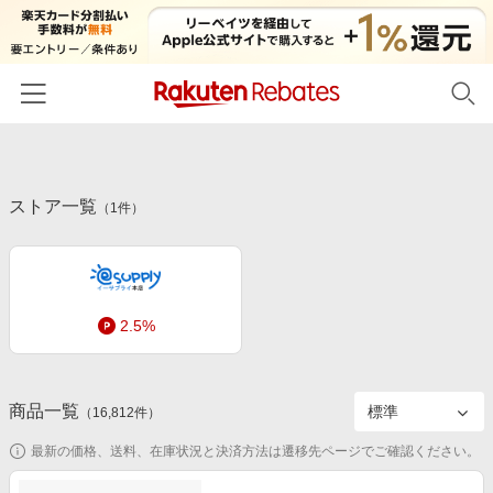
ホーム
ストア一覧
カテゴリー一覧
（
1
件）
百貨店・総合ECモール
イベント一覧
ファッション・インナー・小物
リーベイツ注目ストア
ヘルプ
食品・スイーツ・お酒
2.5%
初回購入者限定特典
友達紹介
日用品・キッチン用品
対象ストア新規限定特典
コスメ・健康・医薬品
楽天IDでログイン/会員登録
新着ストアのご紹介
商品一覧
（
16,812
件）
キッズ・ベビー用品
電子書籍特集
最新の価格、送料、在庫状況と決済方法は遷移先ページでご確認ください。
家電・PC・スマホ・カメラ
楽天ペイ導入ストア