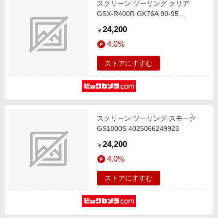
スクリーン ツーリング クリア
エンタメ
楽天サービス特集
GSX-R400R GK76A 90-95
スポーツ・アウトドア・ゴルフ
MT445C 4025066116270
旅行特集
24,200
￥
インテリア・寝具
わくわく夏特集
4.0%
ペット・花・DIY・車
50万ポイント山分けキャンペーン
ストアにすすむ
旅行・レジャー・ホテル予約
とことん買い物チャレンジ
生活・お役立ち
Apple公式サイト×楽天カード分割払い
金融・マネー・保険
Samsung ボーナスキャンペーン
デジタルコンテンツ
スクリーン ツーリング スモーク
週末の高還元 夏の長期版
GS1000S 4025066249923
ビジネス・その他サービス
24,200
￥
4.0%
ストアにすすむ