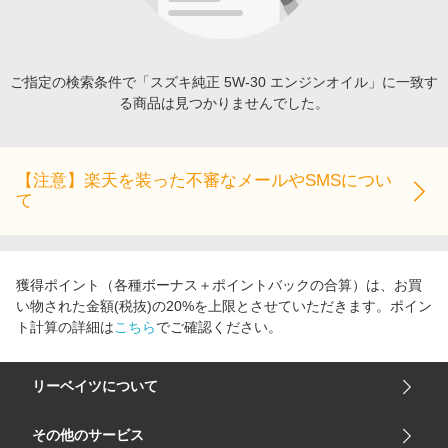
エンタメ
楽天サービス特集
スポーツ・アウトドア・ゴルフ
旅行特集
インテリア・寝具
ご指定の検索条件で「スズキ純正 5W-30 エンジンオイル」に一致す
わくわく夏特集
る商品は見つかりませんでした。
ペット・花・DIY・車
とことん買い物チャレンジ
旅行・レジャー・ホテル予約
Apple公式サイト×楽天カード分割払い
生活・お役立ち
【注意】楽天を装った不審なメールやSMSについ
Qoo10メガポ
て
金融・マネー・保険
Samsung ボーナスキャンペーン
デジタルコンテンツ
週末の高還元 夏の長期版
ビジネス・その他サービス
獲得ポイント（各種ボーナス＋ポイントバックの合算）は、お買
い物された金額(税抜)の20%を上限とさせていただきます。ポイン
ト計算の詳細は
こちら
でご確認ください。
リーベイツについて
会社概要
その他のサービス