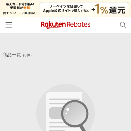
ホーム
商品一覧
カテゴリー一覧
（0件）
百貨店・総合ECモール
イベント一覧
ファッション・インナー・小物
リーベイツ注目ストア
ヘルプ
食品・スイーツ・お酒
初回購入者限定特典
友達紹介
日用品・キッチン用品
対象ストア新規限定特典
コスメ・健康・医薬品
楽天IDでログイン/会員登録
新着ストアのご紹介
キッズ・ベビー用品
電子書籍特集
家電・PC・スマホ・カメラ
楽天ペイ導入ストア