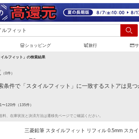
ショッピング
旅行
サ
タイルフィット
」の検索結果
覧
（
0
件）
索条件で「スタイルフィット」に一致するストアは見つ
1
〜
120
件
（
135
件）
送料、在庫状況と決済方法は遷移先ページでご確認ください。
三菱鉛筆 スタイルフィット リフィル 0.5mm スカイブル
73