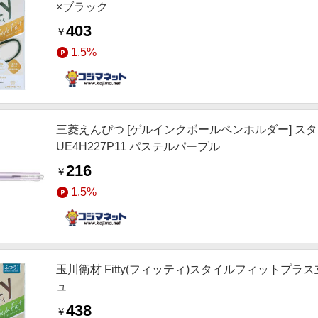
×ブラック
403
￥
1.5%
三菱えんぴつ [ゲルインクボールペンホルダー] スタ
UE4H227P11 パステルパープル
216
￥
1.5%
玉川衛材 Fitty(フィッティ)スタイルフィットプラ
ュ
438
￥