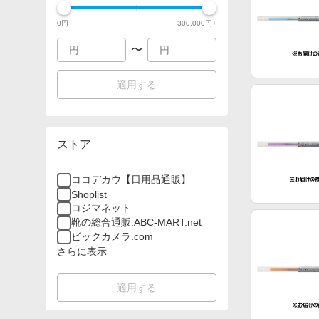
0
円
300,000
円+
〜
適用する
ストア
ココデカウ【日用品通販】
Shoplist
コジマネット
靴の総合通販:ABC-MART.net
ビックカメラ.com
さらに表示
適用する