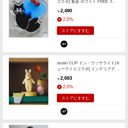
コラボ] 食器 ホワイト FREE スタ
ジオクリップ 1045191 and ST ア
2,490
￥
ンドエスティ（旧ドットエスティ）
2.0%
ストアにすすむ
studio CLIP ドン・ウッサライト[キ
ューライスコラボ] インテリアデコ
ール ホワイト FREE スタジオクリ
2,693
￥
ップ 574865 and ST アンドエステ
2.0%
ィ（旧ドットエスティ）
ストアにすすむ