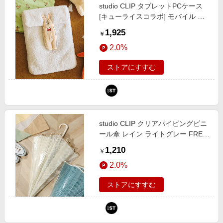
studio CLIP タブレットPCケース
[キューライスコラボ] モバイル ホ
ワイト FREE スタジオクリップ
1,925
￥
574856 and ST アンドエスティ
2.0%
（旧ドットエスティ）
ストアにすすむ
studio CLIP クリアパイピングビニ
ール傘 レイン ライトグレー FREE
スタジオクリップ 253095 and ST
1,210
￥
アンドエスティ（旧ドットエステ
2.0%
ィ）
ストアにすすむ