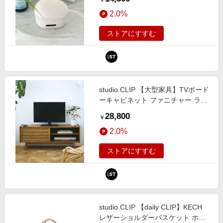
￥
and ST アンドエスティ（旧ドット
2.0%
エスティ）
ストアにすすむ
studio CLIP 【大型家具】TVボード
ーキャビネット ファニチャー ライ
トベージュ FREE スタジオクリッ
28,800
￥
プ 606389 and ST アンドエスティ
2.0%
（旧ドットエスティ）
ストアにすすむ
studio CLIP 【daily CLIP】KECH
レザーショルダーバスケット ホワ