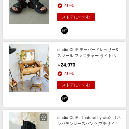
エンタメ
2.0%
（旧ドットエスティ）
楽天サービス特集
スポーツ・アウトドア・ゴルフ
旅行特集
ストアにすすむ
インテリア・寝具
わくわく夏特集
ペット・花・DIY・車
50万ポイント山分けキャンペーン
旅行・レジャー・ホテル予約
とことん買い物チャレンジ
studio CLIP テーパードレッサー&
生活・お役立ち
Apple公式サイト×楽天カード分割払い
スツール ファニチャー ライトベー
金融・マネー・保険
ジュ FREE スタジオクリップ
Samsung ボーナスキャンペーン
24,970
￥
193291 and ST アンドエスティ
デジタルコンテンツ
週末の高還元 夏の長期版
2.0%
（旧ドットエスティ）
ビジネス・その他サービス
ストアにすすむ
studio CLIP 《natural by clip》リネ
ンバテンレースパンツ[プチサイズ