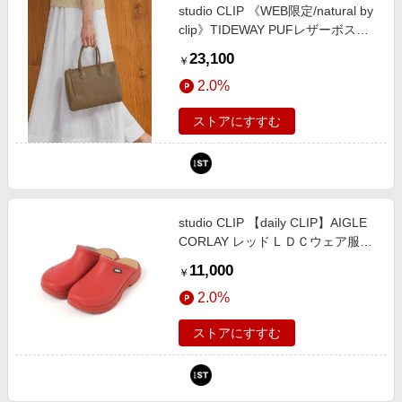
studio CLIP 《WEB限定/natural by
clip》TIDEWAY PUFレザーボスト
ンバッグ ブロンズ FREE Ｎａｔｕ
23,100
￥
ｒａｌ ｂｙ ＣＬＩＰ スタジオクリ
2.0%
ップ 291343 and ST アンドエステ
ィ（旧ドットエスティ）
ストアにすすむ
studio CLIP 【daily CLIP】AIGLE
CORLAY レッド L ＤＣウェア服飾
スタジオクリップ 635038 and ST
11,000
￥
アンドエスティ（旧ドットエステ
2.0%
ィ）
ストアにすすむ