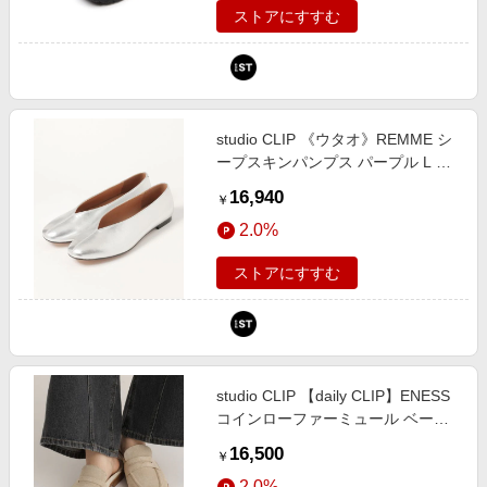
ストアにすすむ
studio CLIP 《ウタオ》REMME シ
ープスキンパンプス パープル L ス
ペシャルライン スタジオクリップ
16,940
￥
149545 and ST アンドエスティ
2.0%
（旧ドットエスティ）
ストアにすすむ
studio CLIP 【daily CLIP】ENESS
コインローファーミュール ベージ
ュ M ＤＣウェア服飾 スタジオクリ
16,500
￥
ップ 671500 and ST アンドエステ
2.0%