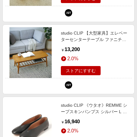
studio CLIP 【大型家具】エレベー
ターセンターテーブル ファニチャ
ー ライトベージュ FREE スタジオ
13,200
￥
クリップ 606390 and ST アンドエ
2.0%
スティ（旧ドットエスティ）
ストアにすすむ
studio CLIP 《ウタオ》REMME シ
ープスキンパンプス シルバー L ス
ペシャルライン スタジオクリップ
16,940
￥
149545 and ST アンドエスティ
2.0%
（旧ドットエスティ）