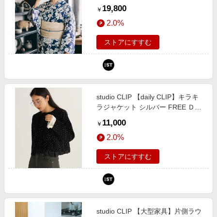
ネイビー FREE Ｎａｔｕｒａｌ ｂ
19,800
￥
ｙ ＣＬＩＰ スタジオクリップ
2.0%
788790 and ST アンドエスティ
（旧ドットエスティ）
ストアにすすむ
studio CLIP 【daily CLIP】キラキ
ラジャケット シルバー FREE ＤＣ
ウェア スタジオクリップ 634739
11,000
￥
and ST アンドエスティ（旧ドット
2.0%
エスティ）
ストアにすすむ
studio CLIP 【大型家具】片側ラウ