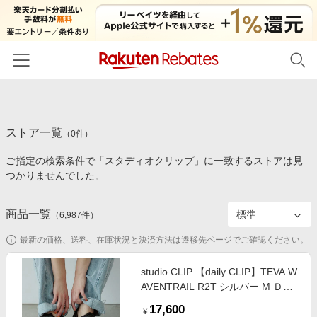
ホーム
ストア一覧
カテゴリー一覧
（
0
件）
ご指定の検索条件で「スタディオクリップ」に一致するストアは見
百貨店・総合ECモール
イベント一覧
つかりませんでした。
ファッション・インナー・小物
リーベイツ注目ストア
ヘルプ
食品・スイーツ・お酒
商品一覧
（
6,987
件）
初回購入者限定特典
友達紹介
日用品・キッチン用品
対象ストア新規限定特典
最新の価格、送料、在庫状況と決済方法は遷移先ページでご確認ください。
コスメ・健康・医薬品
楽天IDでログイン/会員登録
新着ストアのご紹介
studio CLIP 【daily CLIP】TEVA W
キッズ・ベビー用品
AVENTRAIL R2T シルバー M ＤＣ
電子書籍特集
ウェア服飾 スタジオクリップ
家電・PC・スマホ・カメラ
17,600
楽天ペイ導入ストア
￥
865886 and ST アンドエスティ