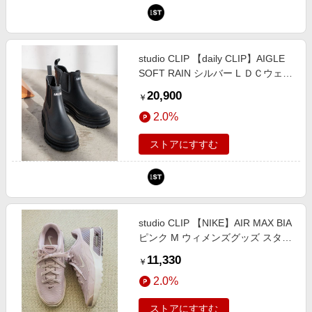
studio CLIP 【daily CLIP】AIGLE
SOFT RAIN シルバー L ＤＣウェア
服飾 スタジオクリップ 765860 and
20,900
￥
ST アンドエスティ（旧ドットエス
2.0%
ティ）
ストアにすすむ
studio CLIP 【NIKE】AIR MAX BIA
ピンク M ウィメンズグッズ スタジ
オクリップ 589491 and ST アンド
11,330
￥
エスティ（旧ドットエスティ）
2.0%
ストアにすすむ