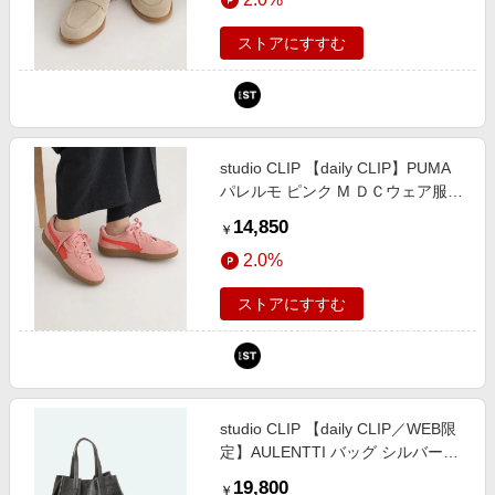
ィ（旧ドットエスティ）
ストアにすすむ
studio CLIP 【daily CLIP】PUMA
パレルモ ピンク M ＤＣウェア服飾
スタジオクリップ 671748 and ST
14,850
￥
アンドエスティ（旧ドットエステ
2.0%
ィ）
ストアにすすむ
studio CLIP 【daily CLIP／WEB限
定】AULENTTI バッグ シルバー
FREE DC服飾雑貨 スタジオクリッ
19,800
￥