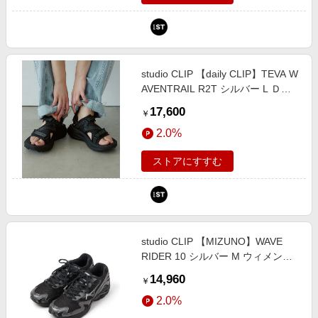
studio CLIP 【daily CLIP】TEVA W
AVENTRAIL R2T シルバー L ＤＣ
ウェア服飾 スタジオクリップ
17,600
￥
865886 and ST アンドエスティ
2.0%
（旧ドットエスティ）
ストアにすすむ
studio CLIP 【MIZUNO】WAVE
RIDER 10 シルバー M ウィメンズ
グッズ スタジオクリップ 327196
14,960
￥
and ST アンドエスティ（旧ドット
2.0%
エスティ）