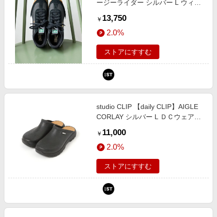
ージーライダー シルバー L ウィメ
ンズグッズ スタジオクリップ
13,750
￥
589492 and ST アンドエスティ
2.0%
（旧ドットエスティ）
ストアにすすむ
studio CLIP 【daily CLIP】AIGLE
CORLAY シルバー L ＤＣウェア服
飾 スタジオクリップ 635038 and
11,000
￥
ST アンドエスティ（旧ドットエス
2.0%
ティ）
ストアにすすむ