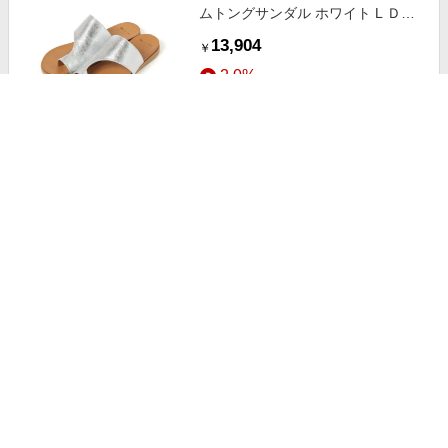
ムトングサンダル ホワイト L ＤＣ
ウェア スタジオクリップ 208955
13,904
￥
and ST アンドエスティ（旧ドット
2.0%
エスティ）
ストアにすすむ
studio CLIP 《natural by clip》パナ
マ切り替えロングスカート ライト
グレー FREE Ｎａｔｕｒａｌ ｂｙ
10,890
￥
ＣＬＩＰ スタジオクリップ 864790
2.0%
and ST アンドエスティ（旧ドット
エスティ）
ストアにすすむ