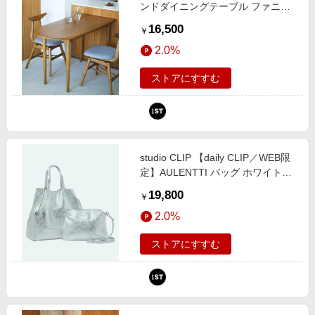
ンドダイニングテーブル ファニチ
ャー ライトベージュ FREE スタジ
16,500
￥
オクリップ 587888 and ST アンド
2.0%
エスティ（旧ドットエスティ）
ストアにすすむ
studio CLIP 【daily CLIP／WEB限
定】AULENTTI バッグ ホワイト
FREE DC服飾雑貨 スタジオクリッ
19,800
￥
プ 209018 and ST アンドエスティ
2.0%
（旧ドットエスティ）
ストアにすすむ