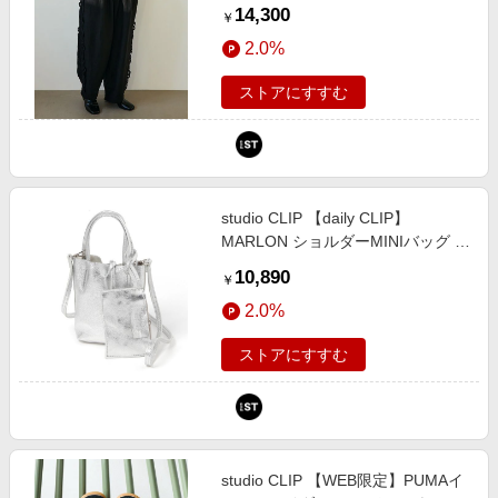
あり] シルバー FREE Ｎａｔｕｒａ
14,300
￥
ｌ ｂｙ ＣＬＩＰ スタジオクリップ
2.0%
646344 and ST アンドエスティ
（旧ドットエスティ）
ストアにすすむ
studio CLIP 【daily CLIP】
MARLON ショルダーMINIバッグ ホ
ワイト FREE ＤＣウェア服飾 スタ
10,890
￥
ジオクリップ 208956 and ST アン
2.0%
ドエスティ（旧ドットエスティ）
ストアにすすむ
studio CLIP 【WEB限定】PUMAイ