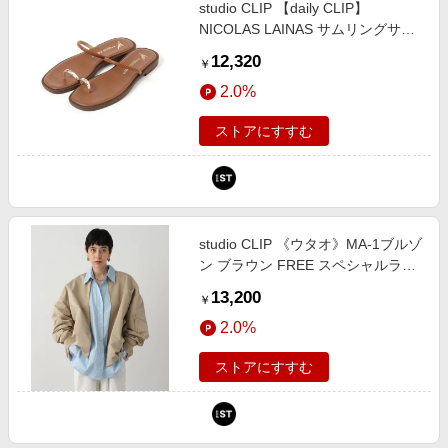
studio CLIP 【daily CLIP】
NICOLAS LAINAS サムリングサン
ダル ライトベージュ L ＤＣウェア
12,320
￥
服飾 スタジオクリップ 894449 and
2.0%
ST アンドエスティ（旧ドットエス
ティ）
ストアにすすむ
studio CLIP 《ウタオ》MA-1ブルゾ
ン ブラウン FREE スペシャルライ
ン スタジオクリップ 650197 and
13,200
￥
ST アンドエスティ（旧ドットエス
2.0%
ティ）
ストアにすすむ