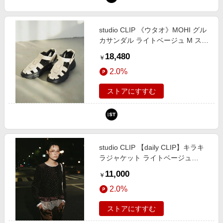
studio CLIP 《ウタオ》MOHI グル
カサンダル ライトベージュ M スペ
シャルライン スタジオクリップ
18,480
￥
149542 and ST アンドエスティ
2.0%
（旧ドットエスティ）
ストアにすすむ
studio CLIP 【daily CLIP】キラキ
ラジャケット ライトベージュ
FREE ＤＣウェア スタジオクリッ
11,000
￥
プ 634739 and ST アンドエスティ
2.0%
（旧ドットエスティ）
ストアにすすむ