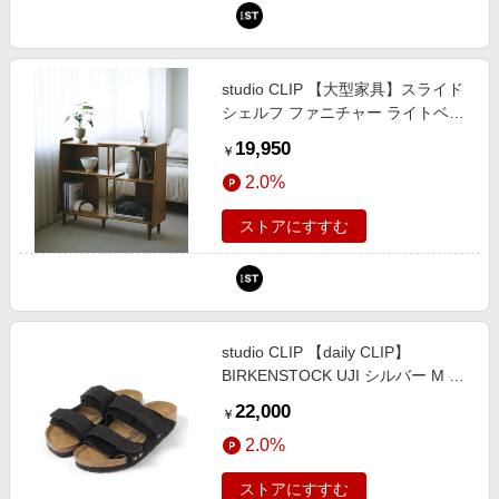
studio CLIP 【大型家具】スライド
シェルフ ファニチャー ライトベー
ジュ FREE スタジオクリップ
19,950
￥
587891 and ST アンドエスティ
2.0%
（旧ドットエスティ）
ストアにすすむ
studio CLIP 【daily CLIP】
BIRKENSTOCK UJI シルバー M Ｄ
Ｃウェア服飾 スタジオクリップ
22,000
￥
1054004 and ST アンドエスティ
2.0%
（旧ドットエスティ）
ストアにすすむ