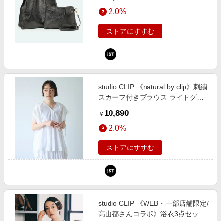
プ 209018 and ST アンドエスティ
2.0%
（旧ドットエスティ）
ストアにすすむ
studio CLIP 《natural by clip》刺繍
スカーフ付きブラウス ライトグレ
ー FREE Ｎａｔｕｒａｌ ｂｙ ＣＬ
10,890
￥
ＩＰ スタジオクリップ 864792 and
2.0%
ST アンドエスティ（旧ドットエス
ティ）
ストアにすすむ
studio CLIP 《WEB・一部店舗限定/
高山都さんコラボ》浴衣3点セット