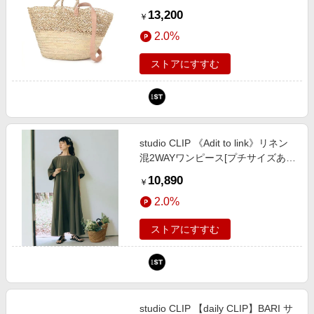
イト FREE ＤＣウェア服飾 スタジ
13,200
￥
オクリップ 152513 and ST アンド
2.0%
エスティ（旧ドットエスティ）
ストアにすすむ
studio CLIP 《Adit to link》リネン
混2WAYワンピース[プチサイズあ
り] カーキ FREE Ｎａｔｕｒａｌ
10,890
￥
ｂｙ ＣＬＩＰ スタジオクリップ
2.0%
784978 and ST アンドエスティ
（旧ドットエスティ）
ストアにすすむ
studio CLIP 【daily CLIP】BARI サ