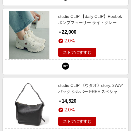
studio CLIP 【daily CLIP】Reebok
ポンプフューリー ライトグレー L
DC服飾雑貨 スタジオクリップ
22,000
￥
598864 and ST アンドエスティ
2.0%
（旧ドットエスティ）
ストアにすすむ
studio CLIP 《ウタオ》story. 2WAY
バッグ シルバー FREE スペシャル
ライン スタジオクリップ 292186
14,520
￥
and ST アンドエスティ（旧ドット
2.0%
エスティ）
ストアにすすむ