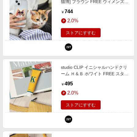
猫博] ブラウン FREE ウィメンズグ
ッズ スタジオクリップ 579263 and
744
￥
ST アンドエスティ（旧ドットエス
2.0%
ティ）
ストアにすすむ
studio CLIP イニシャルハンドクリ
ーム Ｈ＆Ｂ ホワイト FREE スタジ
オクリップ 640339 and ST アンド
495
￥
エスティ（旧ドットエスティ）
2.0%
ストアにすすむ