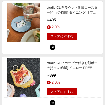
studio CLIP ラウンド刺繍コースタ
ー[うちの猫博] ダイニング オフホ
ワイト FREE スタジオクリップ
495
￥
588541 and ST アンドエスティ
2.0%
（旧ドットエスティ）
ストアにすすむ
studio CLIP カラビナ付きお顔ポー
チ[うちの猫博] イエロー FREE ウ
ィメンズグッズ スタジオクリップ
899
￥
586858 and ST アンドエスティ
2.0%
（旧ドットエスティ）
ストアにすすむ