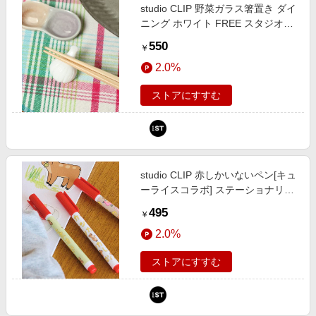
studio CLIP 野菜ガラス箸置き ダイ
ニング ホワイト FREE スタジオク
リップ 634808 and ST アンドエス
550
￥
ティ（旧ドットエスティ）
2.0%
ストアにすすむ
studio CLIP 赤しかいないペン[キュ
ーライスコラボ] ステーショナリー
ホワイト FREE スタジオクリップ
495
￥
574854 and ST アンドエスティ
2.0%
（旧ドットエスティ）
ストアにすすむ