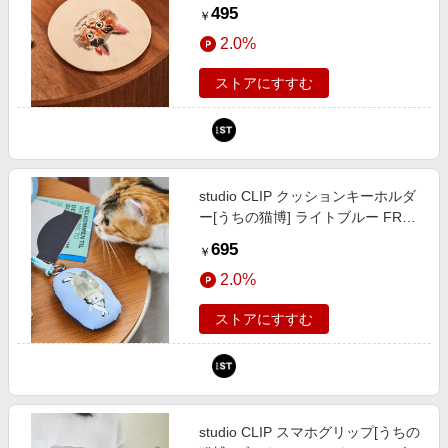
ト FREE スタジオクリップ 588541
495
￥
and ST アンドエスティ（旧ドット
2.0%
エスティ）
ストアにすすむ
studio CLIP クッションキーホルダ
ー[うちの猫博] ライトブルー FREE
ウィメンズグッズ スタジオクリッ
695
￥
プ 579260 and ST アンドエスティ
2.0%
（旧ドットエスティ）
ストアにすすむ
studio CLIP スマホグリップ[うちの