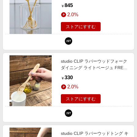
ト FREE スタジオクリップ 574862
845
￥
and ST アンドエスティ（旧ドット
2.0%
エスティ）
ストアにすすむ
studio CLIP ラバーウッドフォーク
ダイニング ライトベージュ FREE
スタジオクリップ 875935 and ST
330
￥
アンドエスティ（旧ドットエステ
2.0%
ィ）
ストアにすすむ
studio CLIP ラバーウッドトング キ