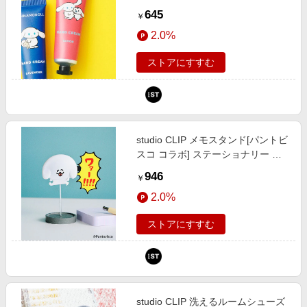
Ｂ ホワイト FREE スタジオクリッ
645
￥
プ 632241 and ST アンドエスティ
2.0%
（旧ドットエスティ）
ストアにすすむ
studio CLIP メモスタンド[パントビ
スコ コラボ] ステーショナリー ホ
ワイト スタジオクリップ 636523
946
￥
and ST アンドエスティ（旧ドット
2.0%
エスティ）
ストアにすすむ
studio CLIP 洗えるルームシューズ