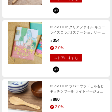
studio CLIP クリアファイル[キュー
ライスコラボ] ステーショナリー ホ
ワイト FREE スタジオクリップ
354
￥
574849 and ST アンドエスティ
2.0%
（旧ドットエスティ）
ストアにすすむ
studio CLIP ラバーウッドしゃもじ
キッチンツール ライトベージュ
FREE スタジオクリップ 875936
880
￥
and ST アンドエスティ（旧ドット
2.0%
エスティ）