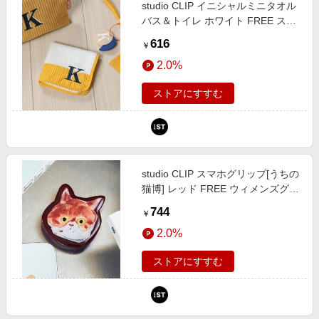
studio CLIP イニシャルミニタオル
バス＆トイレ ホワイト FREE スタ
ジオクリップ 638811 and ST アン
616
￥
ドエスティ（旧ドットエスティ）
2.0%
ストアにすすむ
studio CLIP スマホグリップ[うちの
猫博] レッド FREE ウィメンズグッ
ズ スタジオクリップ 579263 and
744
￥
ST アンドエスティ（旧ドットエス
2.0%
ティ）
ストアにすすむ