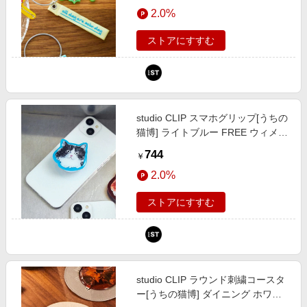
エンタメ
2.0%
スティ（旧ドットエスティ）
楽天サービス特集
スポーツ・アウトドア・ゴルフ
旅行特集
ストアにすすむ
インテリア・寝具
お中元特集2026
ペット・花・DIY・車
わくわく夏特集
旅行・レジャー・ホテル予約
とことん買い物チャレンジ
studio CLIP スマホグリップ[うちの
生活・お役立ち
Apple公式サイト×楽天カード分割払い
猫博] ライトブルー FREE ウィメン
金融・マネー・保険
ズグッズ スタジオクリップ 579263
Qoo10メガポ
744
￥
and ST アンドエスティ（旧ドット
デジタルコンテンツ
2.0%
エスティ）
ビジネス・その他サービス
ストアにすすむ
studio CLIP ラウンド刺繍コースタ
ー[うちの猫博] ダイニング ホワイ