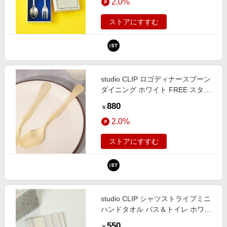
2.0%
（旧ドットエスティ）
ストアにすすむ
studio CLIP ロゴディナースプーン
ダイニング ホワイト FREE スタジ
オクリップ 129289 and ST アンド
880
￥
エスティ（旧ドットエスティ）
2.0%
ストアにすすむ
studio CLIP シャツストライプミニ
ハンドタオル バス＆トイレ ホワイ
ト FREE スタジオクリップ 621935
550