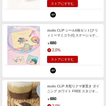
ストアにすすむ
studio CLIP シール6枚セット[クリ
ィミーマミコラボ] ステーショナリ
ー ホワイト FREE スタジオクリッ
880
￥
プ 748644 and ST アンドエスティ
2.0%
（旧ドットエスティ）
ストアにすすむ
studio CLIP 木彫りクマ箸置き ダイ
ニング ホワイト FREE スタジオク
リップ 497224 and ST アンドエス
880
￥
ティ（旧ドットエスティ）
2.0%