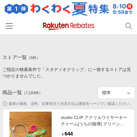
ホーム
ストア一覧
カテゴリー一覧
（
0
件）
ご指定の検索条件で「スタディオクリップ」に一致するストアは見
百貨店・総合ECモール
イベント一覧
つかりませんでした。
ファッション・インナー・小物
リーベイツ注目ストア
ヘルプ
食品・スイーツ・お酒
商品一覧
（
7,103
件）
初回購入者限定特典
友達紹介
日用品・キッチン用品
対象ストア新規限定特典
最新の価格、送料、在庫状況と決済方法は遷移先ページでご確認ください。
コスメ・健康・医薬品
楽天IDでログイン/会員登録
新着ストアのご紹介
studio CLIP アクリルワイヤーキー
キッズ・ベビー用品
チャーム[うちの猫博] グリーン
電子書籍特集
FREE ウィメンズグッズ スタジオ
家電・PC・スマホ・カメラ
644
楽天ペイ導入ストア
￥
クリップ 586861 and ST アンドエ