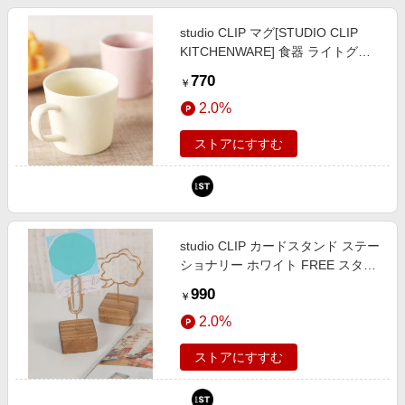
studio CLIP マグ[STUDIO CLIP
KITCHENWARE] 食器 ライトグレ
ー FREE スタジオクリップ 867433
770
￥
and ST アンドエスティ（旧ドット
2.0%
エスティ）
ストアにすすむ
studio CLIP カードスタンド ステー
ショナリー ホワイト FREE スタジ
オクリップ 135827 and ST アンド
990
￥
エスティ（旧ドットエスティ）
2.0%
ストアにすすむ