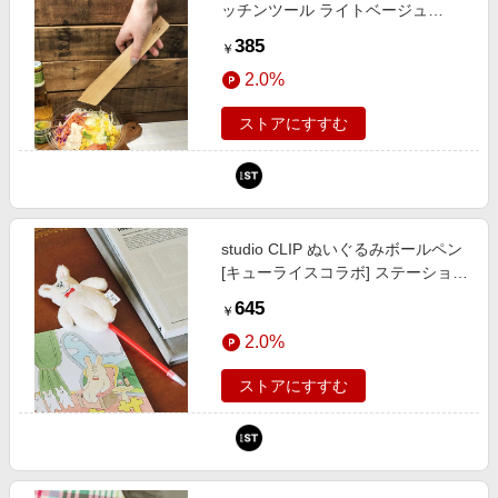
ッチンツール ライトベージュ
FREE スタジオクリップ 875939
385
￥
and ST アンドエスティ（旧ドット
2.0%
エスティ）
ストアにすすむ
studio CLIP ぬいぐるみボールペン
[キューライスコラボ] ステーショナ
リー ホワイト FREE スタジオクリ
645
￥
ップ 574851 and ST アンドエステ
2.0%
ィ（旧ドットエスティ）
ストアにすすむ