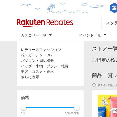
カテゴリー一覧
イベント一覧
トップ
「
ス
カテゴリ
ストア一
レディースファッション
花・ガーデン・DIY
ご指定の検
パソコン・周辺機器
バッグ・小物・ブランド雑貨
美容・コスメ・香水
商品一覧
2
さらに表示
最新の価格、
価格
0
円
300,000
円+