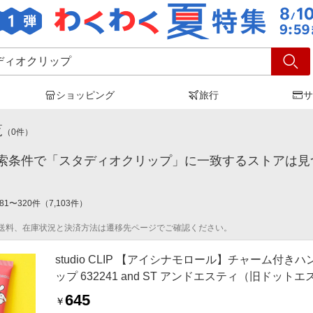
ショッピング
旅行
サ
タディオクリップ
」の検索結果
覧
（
0
件）
索条件で「スタディオクリップ」に一致するストアは見
81
〜
320
件
（
7,103
件）
送料、在庫状況と決済方法は遷移先ページでご確認ください。
studio CLIP 【アイシナモロール】チャーム付き
ップ 632241 and ST アンドエスティ（旧ドット
645
￥