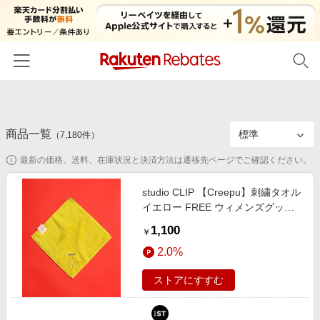
ホーム
商品一覧
カテゴリー一覧
（
7,180
件）
最新の価格、送料、在庫状況と決済方法は遷移先ページでご確認ください。
百貨店・総合ECモール
イベント一覧
ファッション・インナー・小物
studio CLIP 【Creepu】刺繍タオル
リーベイツ注目ストア
ヘルプ
イエロー FREE ウィメンズグッズ
食品・スイーツ・お酒
初回購入者限定特典
スタジオクリップ 679267 and ST
1,100
友達紹介
￥
日用品・キッチン用品
アンドエスティ（旧ドットエステ
対象ストア新規限定特典
2.0%
ィ）
コスメ・健康・医薬品
楽天IDでログイン/会員登録
新着ストアのご紹介
ストアにすすむ
キッズ・ベビー用品
電子書籍特集
家電・PC・スマホ・カメラ
楽天ペイ導入ストア