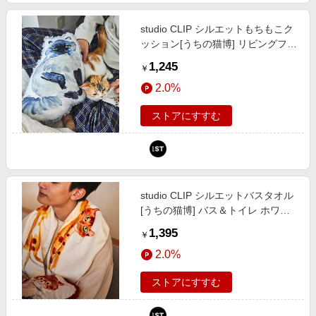
studio CLIP シルエットもちもこク
ッション[うちの猫博] リビングファ
ブリック ナチュラル FREE スタジ
1,245
￥
オクリップ 581435 and ST アンド
2.0%
エスティ（旧ドットエスティ）
ストアにすすむ
studio CLIP シルエットバスタオル
[うちの猫博] バス＆トイレ ホワイ
ト FREE スタジオクリップ 581627
1,395
￥
and ST アンドエスティ（旧ドット
2.0%
エスティ）
ストアにすすむ