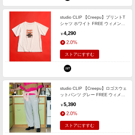
エンタメ
楽天サービス特集
スポーツ・アウトドア・ゴルフ
旅行特集
studio CLIP 【Creepu】プリントT
インテリア・寝具
シャツ ホワイト FREE ウィメンズ
わくわく夏特集
インナー スタジオクリップ 666733
4,290
ペット・花・DIY・車
￥
and ST アンドエスティ（旧ドット
とことん買い物チャレンジ
2.0%
エスティ）
旅行・レジャー・ホテル予約
Apple公式サイト×楽天カード分割払い
生活・お役立ち
ストアにすすむ
Qoo10メガポ
金融・マネー・保険
Samsung ボーナスキャンペーン
デジタルコンテンツ
週末の高還元 夏の長期版
ビジネス・その他サービス
studio CLIP 【Creepu】ロゴスウェ
ットパンツ グレー FREE ウィメン
ズボトムス スタジオクリップ
5,390
￥
666694 and ST アンドエスティ
2.0%
（旧ドットエスティ）
ストアにすすむ