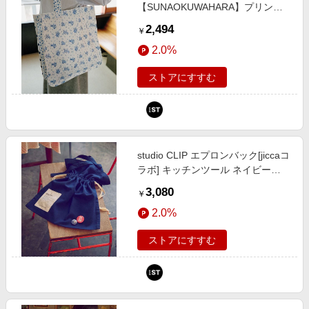
【SUNAOKUWAHARA】プリント
マチトートバッグ ホワイト FREE
2,494
￥
Ｎａｔｕｒａｌ ｂｙ ＣＬＩＰ スタ
2.0%
ジオクリップ 657028 and ST アン
ドエスティ（旧ドットエスティ）
ストアにすすむ
studio CLIP エプロンバック[jiccaコ
ラボ] キッチンツール ネイビー
FREE スタジオクリップ 724800
3,080
￥
and ST アンドエスティ（旧ドット
2.0%
エスティ）
ストアにすすむ