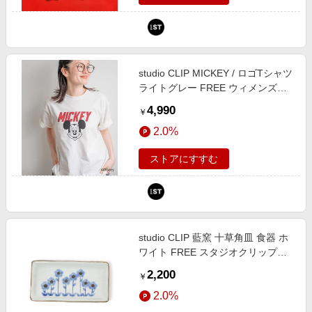
studio CLIP MICKEY / ロゴTシャツ
ライトグレー FREE ウィメンズイ
ンナー スタジオクリップ 740397
4,990
￥
and ST アンドエスティ（旧ドット
2.0%
エスティ）
ストアにすすむ
studio CLIP 藍窯 十草角皿 食器 ホ
ワイト FREE スタジオクリップ
135108 and ST アンドエスティ
2,200
￥
（旧ドットエスティ）
2.0%