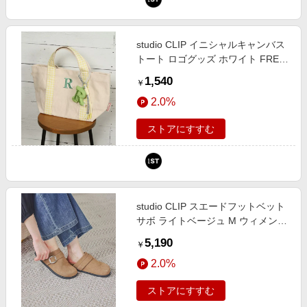
studio CLIP イニシャルキャンバス
トート ロゴグッズ ホワイト FREE
スタジオクリップ 638831 and ST
1,540
￥
アンドエスティ（旧ドットエステ
2.0%
ィ）
ストアにすすむ
studio CLIP スエードフットベット
サボ ライトベージュ M ウィメンズ
グッズ スタジオクリップ 673166
5,190
￥
and ST アンドエスティ（旧ドット
2.0%
エスティ）
ストアにすすむ