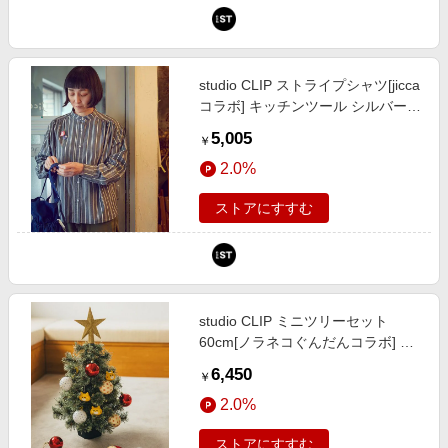
studio CLIP ストライプシャツ[jicca
コラボ] キッチンツール シルバー
FREE スタジオクリップ 724798
5,005
￥
and ST アンドエスティ（旧ドット
2.0%
エスティ）
ストアにすすむ
studio CLIP ミニツリーセット
60cm[ノラネコぐんだんコラボ] ク
リスマス ホワイト FREE スタジオ
6,450
￥
クリップ 599017 and ST アンドエ
2.0%
スティ（旧ドットエスティ）
ストアにすすむ