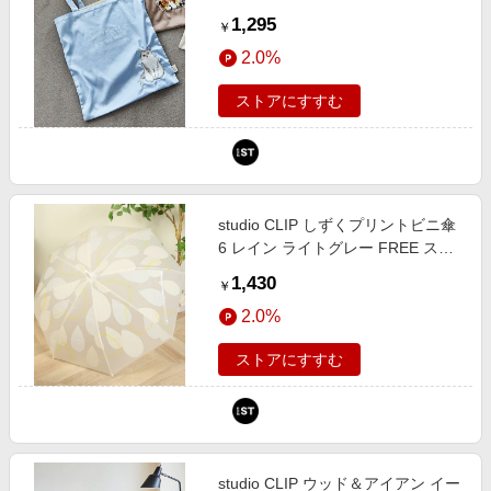
FREE スタジオクリップ 581623
1,295
￥
and ST アンドエスティ（旧ドット
2.0%
エスティ）
ストアにすすむ
studio CLIP しずくプリントビニ傘
6 レイン ライトグレー FREE スタ
ジオクリップ 626920 and ST アン
1,430
￥
ドエスティ（旧ドットエスティ）
2.0%
ストアにすすむ
studio CLIP ウッド＆アイアン イー