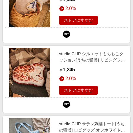
￥
581436 and ST アンドエスティ
2.0%
（旧ドットエスティ）
ストアにすすむ
studio CLIP シルエットもちもこク
ッション[うちの猫博] リビングファ
ブリック オフホワイト FREE スタ
1,245
￥
ジオクリップ 581435 and ST アン
2.0%
ドエスティ（旧ドットエスティ）
ストアにすすむ
studio CLIP サテン刺繍トート[うち
の猫博] ロゴグッズ オフホワイト