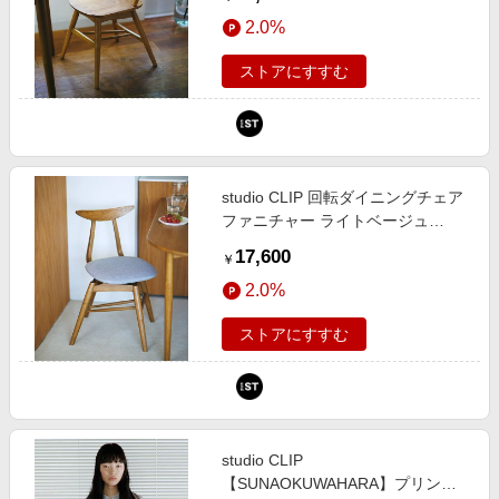
587889 and ST アンドエスティ
2.0%
（旧ドットエスティ）
ストアにすすむ
studio CLIP 回転ダイニングチェア
ファニチャー ライトベージュ
FREE スタジオクリップ 587890
17,600
￥
and ST アンドエスティ（旧ドット
2.0%
エスティ）
ストアにすすむ
studio CLIP
【SUNAOKUWAHARA】プリント