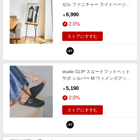
ゼル ファニチャー ライトベージュ
FREE スタジオクリップ 599057
6,990
￥
and ST アンドエスティ（旧ドット
2.0%
エスティ）
ストアにすすむ
studio CLIP スエードフットベット
サボ シルバー M ウィメンズグッズ
スタジオクリップ 673166 and ST
5,190
￥
アンドエスティ（旧ドットエステ
2.0%
ィ）
ストアにすすむ