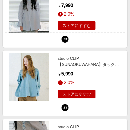
ロングカフスシャツ ホワイト
7,990
￥
FREE Ｎａｔｕｒａｌ ｂｙ ＣＬＩ
2.0%
Ｐ スタジオクリップ 657022 and
ST アンドエスティ（旧ドットエス
ストアにすすむ
ティ）
studio CLIP
【SUNAOKUWAHARA】タックフ
レアプルオーバー ライトブルー
5,990
￥
FREE Ｎａｔｕｒａｌ ｂｙ ＣＬＩ
2.0%
Ｐ スタジオクリップ 657024 and
ST アンドエスティ（旧ドットエス
ストアにすすむ
ティ）
studio CLIP