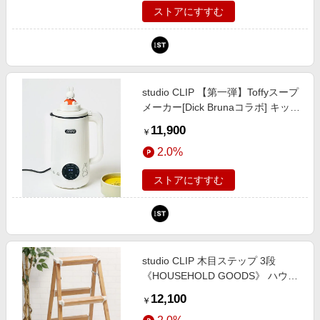
ストアにすすむ
studio CLIP 【第一弾】Toffyスープ
メーカー[Dick Brunaコラボ] キッチ
ンツール ライトグレー FREE スタ
11,900
￥
ジオクリップ 1042401 and ST ア
2.0%
ンドエスティ（旧ドットエスティ）
ストアにすすむ
studio CLIP 木目ステップ 3段
《HOUSEHOLD GOODS》 ハウス
キーピング ライトグレー FREE ス
12,100
￥
タジオクリップ 171688 and ST ア