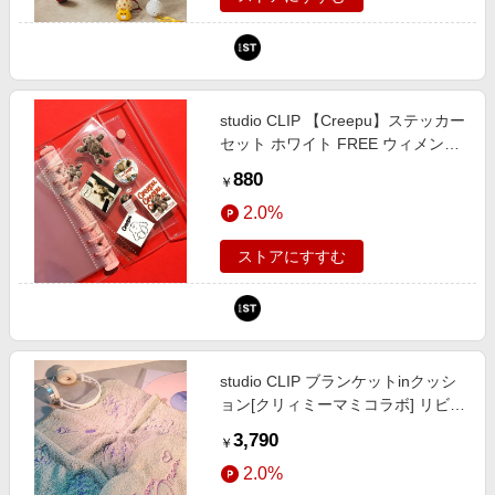
studio CLIP 【Creepu】ステッカー
セット ホワイト FREE ウィメンズ
グッズ スタジオクリップ 684705
880
￥
and ST アンドエスティ（旧ドット
2.0%
エスティ）
ストアにすすむ
studio CLIP ブランケットinクッシ
ョン[クリィミーマミコラボ] リビン
グファブリック ベージュ FREE ス
3,790
￥
タジオクリップ 811161 and ST ア
2.0%
ンドエスティ（旧ドットエスティ）