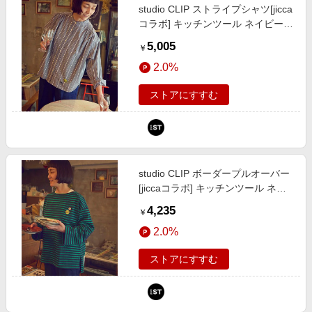
studio CLIP ストライプシャツ[jicca
コラボ] キッチンツール ネイビー
FREE スタジオクリップ 724798
5,005
￥
and ST アンドエスティ（旧ドット
2.0%
エスティ）
ストアにすすむ
studio CLIP ボーダープルオーバー
[jiccaコラボ] キッチンツール ネイ
ビー FREE スタジオクリップ
4,235
￥
724797 and ST アンドエスティ
2.0%
（旧ドットエスティ）
ストアにすすむ