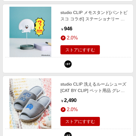
studio CLIP メモスタンド[パントビ
スコ コラボ] ステーショナリー ホ
ワイト スタジオクリップ 636523
946
￥
and ST アンドエスティ（旧ドット
2.0%
エスティ）
ストアにすすむ
studio CLIP 洗えるルームシューズ
[CAT BY CLIP] ペット用品 グレー
FREE スタジオクリップ 706668
2,490
￥
and ST アンドエスティ（旧ドット
2.0%
エスティ）
ストアにすすむ