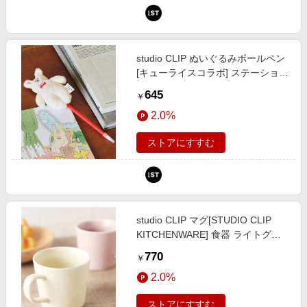
studio CLIP ぬいぐるみボールペン
[キューライスコラボ] ステーショナ
リー ホワイト FREE スタジオクリ
645
￥
ップ 574851 and ST アンドエステ
2.0%
ィ（旧ドットエスティ）
ストアにすすむ
studio CLIP マグ[STUDIO CLIP
KITCHENWARE] 食器 ライトグレ
ー FREE スタジオクリップ 867433
770
￥
and ST アンドエスティ（旧ドット
2.0%
エスティ）
ストアにすすむ