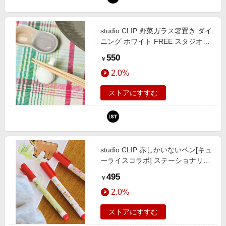
studio CLIP 野菜ガラス箸置き ダイ
ニング ホワイト FREE スタジオク
リップ 634808 and ST アンドエス
550
￥
ティ（旧ドットエスティ）
2.0%
ストアにすすむ
studio CLIP 赤しかいないペン[キュ
ーライスコラボ] ステーショナリー
ホワイト FREE スタジオクリップ
495
￥
574854 and ST アンドエスティ
2.0%
（旧ドットエスティ）
ストアにすすむ