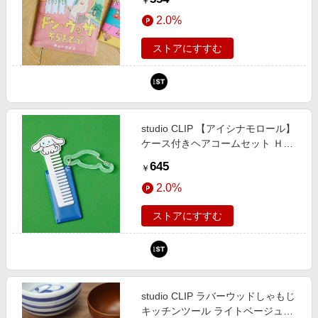
￥
574849 and ST アンドエスティ
2.0%
（旧ドットエスティ）
ストアにすすむ
studio CLIP 【アイシナモロール】
ケース付きヘアコームセット Ｈ＆
Ｂ ホワイト FREE スタジオクリッ
645
￥
プ 632254 and ST アンドエスティ
2.0%
（旧ドットエスティ）
ストアにすすむ
studio CLIP ラバーウッドしゃもじ
キッチンツール ライトベージュ