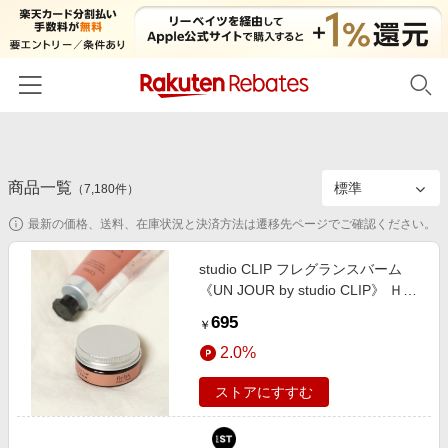
ホーム
商品一覧
カテゴリー一覧
（
7,180
件）
最新の価格、送料、在庫状況と決済方法は遷移先ページでご確認ください。
百貨店・総合ECモール
イベント一覧
ファッション・インナー・小物
studio CLIP フレグランスバーム
リーベイツ注目ストア
ヘルプ
《UN JOUR by studio CLIP》 Ｈ＆
食品・スイーツ・お酒
初回購入者限定特典
Ｂ ホワイト FREE スタジオクリッ
695
友達紹介
￥
日用品・キッチン用品
プ 601908 and ST アンドエスティ
対象ストア新規限定特典
2.0%
（旧ドットエスティ）
コスメ・健康・医薬品
楽天IDでログイン/会員登録
新着ストアのご紹介
ストアにすすむ
キッズ・ベビー用品
電子書籍特集
家電・PC・スマホ・カメラ
楽天ペイ導入ストア