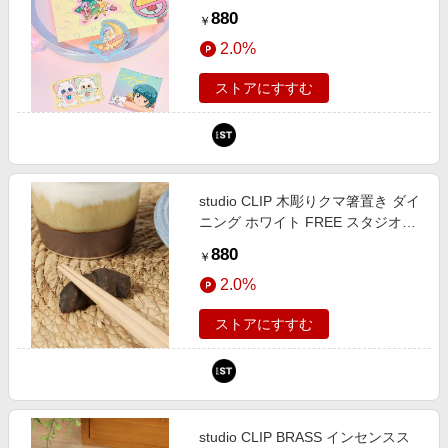
ー ホワイト FREE スタジオクリッ
880
￥
プ 748644 and ST アンドエスティ
2.0%
（旧ドットエスティ）
ストアにすすむ
studio CLIP 木彫りクマ箸置き ダイ
ニング ホワイト FREE スタジオク
リップ 497224 and ST アンドエス
880
￥
ティ（旧ドットエスティ）
2.0%
ストアにすすむ
studio CLIP BRASS インセンスス