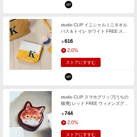
studio CLIP イニシャルミニタオル
バス＆トイレ ホワイト FREE スタ
ジオクリップ 638811 and ST アン
616
￥
ドエスティ（旧ドットエスティ）
2.0%
ストアにすすむ
studio CLIP スマホグリップ[うちの
猫博] レッド FREE ウィメンズグッ
ズ スタジオクリップ 579263 and
744
￥
ST アンドエスティ（旧ドットエス
2.0%
ティ）
ストアにすすむ