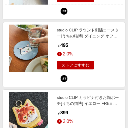
studio CLIP ラウンド刺繍コースタ
ー[うちの猫博] ダイニング オフホ
ワイト FREE スタジオクリップ
495
￥
588541 and ST アンドエスティ
2.0%
（旧ドットエスティ）
ストアにすすむ
studio CLIP カラビナ付きお顔ポー
チ[うちの猫博] イエロー FREE ウ
ィメンズグッズ スタジオクリップ
899
￥
586858 and ST アンドエスティ
2.0%
（旧ドットエスティ）