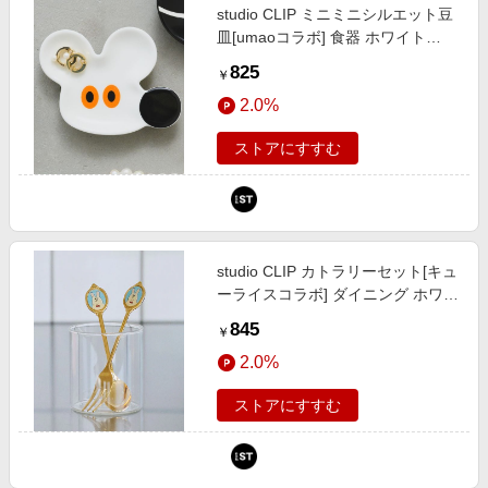
studio CLIP ミニミニシルエット豆
皿[umaoコラボ] 食器 ホワイト
FREE スタジオクリップ 1000081
825
￥
and ST アンドエスティ（旧ドット
2.0%
エスティ）
ストアにすすむ
studio CLIP カトラリーセット[キュ
ーライスコラボ] ダイニング ホワイ
ト FREE スタジオクリップ 574862
845
￥
and ST アンドエスティ（旧ドット
2.0%
エスティ）
ストアにすすむ