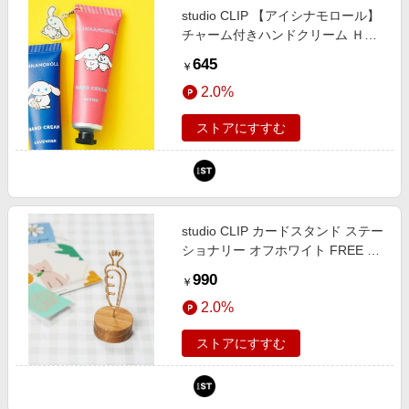
studio CLIP 【アイシナモロール】
チャーム付きハンドクリーム Ｈ＆
Ｂ ホワイト FREE スタジオクリッ
645
￥
プ 632241 and ST アンドエスティ
2.0%
（旧ドットエスティ）
ストアにすすむ
studio CLIP カードスタンド ステー
ショナリー オフホワイト FREE ス
タジオクリップ 135827 and ST ア
990
￥
ンドエスティ（旧ドットエスティ）
2.0%
ストアにすすむ