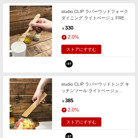
studio CLIP ラバーウッドフォーク
ダイニング ライトベージュ FREE
スタジオクリップ 875935 and ST
330
￥
アンドエスティ（旧ドットエステ
2.0%
ィ）
ストアにすすむ
studio CLIP ラバーウッドトング キ
ッチンツール ライトベージュ
FREE スタジオクリップ 875939
385
￥
and ST アンドエスティ（旧ドット
2.0%
エスティ）
ストアにすすむ