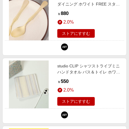
ダイニング ホワイト FREE スタジ
オクリップ 129289 and ST アンド
880
￥
エスティ（旧ドットエスティ）
2.0%
ストアにすすむ
studio CLIP シャツストライプミニ
ハンドタオル バス＆トイレ ホワイ
ト FREE スタジオクリップ 621935
550
￥
and ST アンドエスティ（旧ドット
2.0%
エスティ）
ストアにすすむ