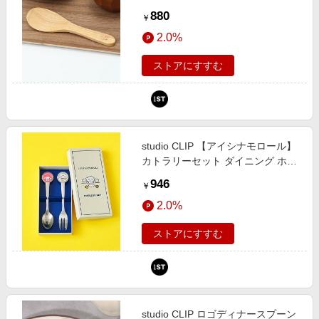
FREE スタジオクリップ 875936
880
￥
and ST アンドエスティ（旧ドット
2.0%
エスティ）
ストアにすすむ
studio CLIP 【アイシナモロール】
カトラリーセット ダイニング ホワ
イト FREE スタジオクリップ
946
￥
632256 and ST アンドエスティ
2.0%
（旧ドットエスティ）
ストアにすすむ
studio CLIP ロゴディナースプーン