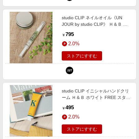
エンタメ
楽天サービス特集
スポーツ・アウトドア・ゴルフ
旅行特集
studio CLIP ネイルオイル《UN
インテリア・寝具
JOUR by studio CLIP》 Ｈ＆Ｂ ホ
わくわく夏特集
ワイト FREE スタジオクリップ
795
ペット・花・DIY・車
￥
601909 and ST アンドエスティ
とことん買い物チャレンジ
2.0%
（旧ドットエスティ）
旅行・レジャー・ホテル予約
Apple公式サイト×楽天カード分割払い
生活・お役立ち
ストアにすすむ
Qoo10メガポ
金融・マネー・保険
Samsung ボーナスキャンペーン
デジタルコンテンツ
週末の高還元 夏の長期版
ビジネス・その他サービス
studio CLIP イニシャルハンドクリ
ーム Ｈ＆Ｂ ホワイト FREE スタジ
オクリップ 640339 and ST アンド
495
￥
エスティ（旧ドットエスティ）
2.0%
ストアにすすむ