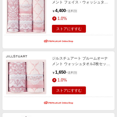
メント フェイス・ウォッシュタオ
ルセットB 58-3219400 (内祝いギ
4,400
+送料別
￥
フト) 内祝い・お返しギフト 生活雑
1.0%
貨・タオルギフト ブランドタオル
ストアにすすむ
ジルスチュアート ブルームオーナ
メント ウォッシュタオル2枚セット
58-3219150 (内祝いギフト) 内祝
1,650
+送料別
￥
い・お返しギフト 生活雑貨・タオ
1.0%
ルギフト ブランドタオル
ストアにすすむ