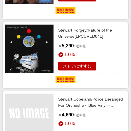
Stewart Forgey/Nature of the
Universe[LPCURED041]
5,290
+送料別
￥
1.0%
ストアにすすむ
Stewart Copeland/Police Deranged
For Orchestra＜Blue Vinyl＞
[BMT886993]
4,690
+送料別
￥
1.0%