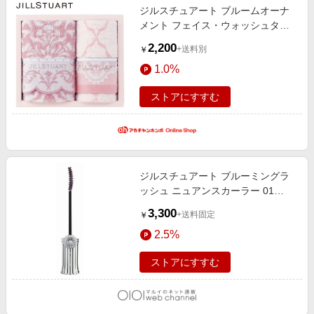
ジルスチュアート ブルームオーナ
メント フェイス・ウォッシュタオ
ルセットA 58-3219200 (内祝いギ
2,200
+送料別
￥
フト) 内祝い・お返しギフト 生活雑
1.0%
貨・タオルギフト ブランドタオル
ストアにすすむ
ジルスチュアート ブルーミングラ
ッシュ ニュアンスカーラー 01
midnight love
3,300
+送料固定
￥
2.5%
ストアにすすむ