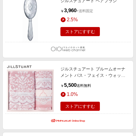
ジルスチュアート ヘアブラシ
3,960
+送料固定
￥
2.5%
ストアにすすむ
ジルスチュアート ブルームオーナ
メント バス・フェイス・ウォッシ
ュタオルセット 58-3219500 (内祝
5,500
送料無料
￥
いギフト) 送料当社負担 内祝い・お
1.0%
返しギフト 生活雑貨・タオルギフ
ト ブランドタオル
ストアにすすむ