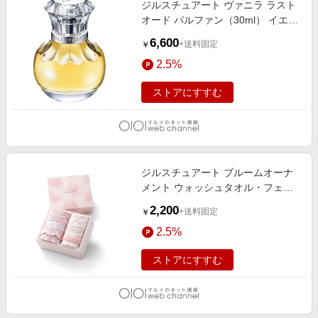
ジルスチュアート ヴァニラ ラスト
エンタメ
楽天サービス特集
オード パルファン（30ml） イエロ
スポーツ・アウトドア・ゴルフ
ー
旅行特集
6,600
+送料固定
￥
インテリア・寝具
わくわく夏特集
2.5%
ペット・花・DIY・車
とことん買い物チャレンジ
ストアにすすむ
旅行・レジャー・ホテル予約
Apple公式サイト×楽天カード分割払い
生活・お役立ち
Qoo10メガポ
金融・マネー・保険
Samsung ボーナスキャンペーン
デジタルコンテンツ
ジルスチュアート ブルームオーナ
週末の高還元 夏の長期版
メント ウォッシュタオル・フェイ
ビジネス・その他サービス
スタオル各1枚入り ピンク
2,200
+送料固定
￥
2.5%
ストアにすすむ