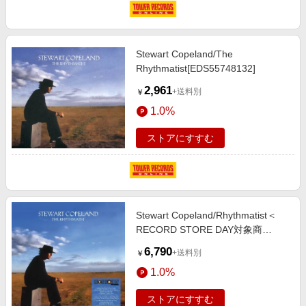
Stewart Copeland/The
Rhythmatist[EDS55748132]
2,961
+送料別
￥
1.0%
ストアにすすむ
Stewart Copeland/Rhythmatist＜
RECORD STORE DAY対象商
品/Translucent Blue Vinyl＞
6,790
+送料別
￥
[DEMREC1336]
1.0%
ストアにすすむ