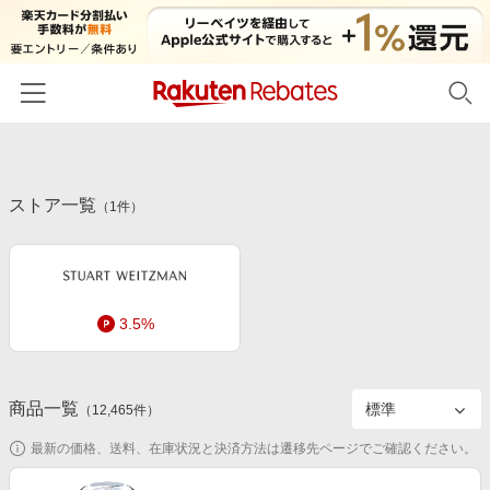
ホーム
ストア一覧
カテゴリー一覧
（
1
件）
百貨店・総合ECモール
イベント一覧
ファッション・インナー・小物
リーベイツ注目ストア
ヘルプ
食品・スイーツ・お酒
3.5%
初回購入者限定特典
友達紹介
日用品・キッチン用品
対象ストア新規限定特典
コスメ・健康・医薬品
楽天IDでログイン/会員登録
新着ストアのご紹介
商品一覧
（
12,465
件）
キッズ・ベビー用品
電子書籍特集
最新の価格、送料、在庫状況と決済方法は遷移先ページでご確認ください。
家電・PC・スマホ・カメラ
楽天ペイ導入ストア