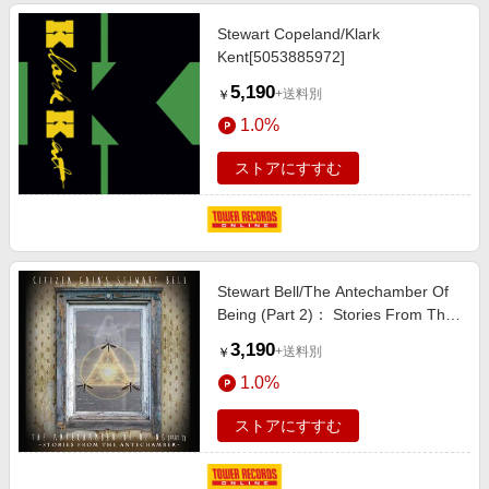
Stewart Copeland/Klark
Kent[5053885972]
5,190
+送料別
￥
1.0%
ストアにすすむ
Stewart Bell/The Antechamber Of
Being (Part 2)： Stories From The
Antechamber[190394924768]
3,190
+送料別
￥
1.0%
ストアにすすむ