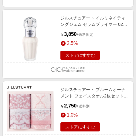
ジルスチュアート イルミネイティ
ングジェム セラムプライマー 02
diamond gem
3,850
+送料固定
￥
2.5%
ストアにすすむ
ジルスチュアート ブルームオーナ
メント フェイスタオル2枚セット
58-3219250 (内祝いギフト) 内祝
2,750
+送料別
￥
い・お返しギフト 生活雑貨・タオ
1.0%
ルギフト ブランドタオル
ストアにすすむ