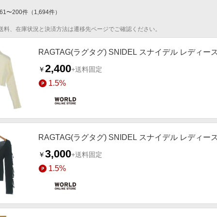
61
〜
200
件
（
1,694
件）
送料、在庫状況と決済方法は遷移先ページでご確認ください。
RAGTAG(ラグタグ) SNIDEL スナイデル レディ
2,400
￥
+送料固定
1.5%
RAGTAG(ラグタグ) SNIDEL スナイデル レディ
3,000
￥
+送料固定
1.5%