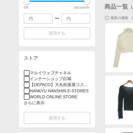
商品一覧
1
0
円
300,000
円+
最新の価格、
〜
適用する
ストア
マルイウェブチャネル
インナーショップ白鳩
【DEPACO】大丸松坂屋コスメ
オンラインストア
HANKYU HANSHIN E-STORES
WORLD ONLINE STORE
さらに表示
適用する