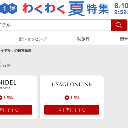
ショッピング
旅行
サ
ナイデル
」の検索結果
覧
（
2
件）
3.5%
1.5%
アにすすむ
ストアにすすむ