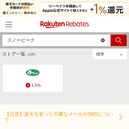
絞り込み
ストアのみ
すべて
商品のみ
ホーム
ストア一覧
カテゴリー一覧
（
1
件）
百貨店・総合ECモール
イベント一覧
ファッション・インナー・小物
リーベイツ注目ストア
ヘルプ
食品・スイーツ・お酒
1.5%
初回購入者限定特典
友達紹介
日用品・キッチン用品
対象ストア新規限定特典
コスメ・健康・医薬品
楽天IDでログイン/会員登録
新着ストアのご紹介
キッズ・ベビー用品
【注意】楽天を装った不審なメールやSMSについ
電子書籍特集
て
家電・PC・スマホ・カメラ
楽天ペイ導入ストア