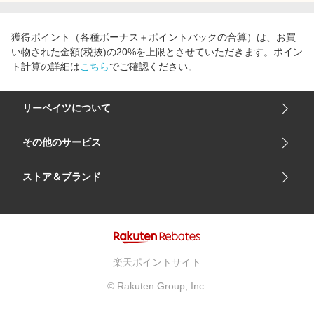
エンタメ
楽天サービス特集
スポーツ・アウトドア・ゴルフ
獲得ポイント（各種ボーナス＋ポイントバックの合算）は、お買
旅行特集
い物された金額(税抜)の20%を上限とさせていただきます。ポイン
インテリア・寝具
わくわく夏特集
ト計算の詳細は
こちら
でご確認ください。
ペット・花・DIY・車
とことん買い物チャレンジ
旅行・レジャー・ホテル予約
リーベイツについて
Apple公式サイト×楽天カード分割払い
生活・お役立ち
Qoo10メガポ
会社概要
その他のサービス
金融・マネー・保険
Samsung ボーナスキャンペーン
ご利用ガイド
デジタルコンテンツ
楽天市場
ストア＆ブランド
週末の高還元 夏の長期版
サイトマップ
ビジネス・その他サービス
楽天モバイル
ユニクロオンラインストア
リーベイツ 公式アプリ
GU（ジーユー）
リーベイツ ポイントアシスト
資生堂オンラインストア
ヘルプ・お問い合わせ
楽天ポイントサイト
Apple公式サイト
利用規約
© Rakuten Group, Inc.
アカチャンホンポ
プライバシーポリシー