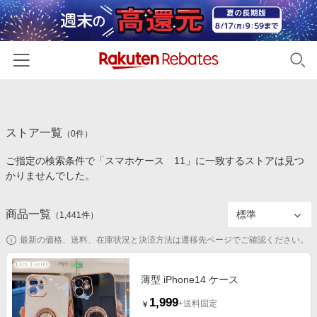
ホーム
ストア一覧
カテゴリー一覧
（
0
件）
ご指定の検索条件で「スマホケース 11」に一致するストアは見つ
百貨店・総合ECモール
イベント一覧
かりませんでした。
ファッション・インナー・小物
リーベイツ注目ストア
ヘルプ
食品・スイーツ・お酒
商品一覧
（
1,441
件）
初回購入者限定特典
友達紹介
日用品・キッチン用品
対象ストア新規限定特典
最新の価格、送料、在庫状況と決済方法は遷移先ページでご確認ください。
コスメ・健康・医薬品
楽天IDでログイン/会員登録
新着ストアのご紹介
キッズ・ベビー用品
薄型 iPhone14 ケース
電子書籍特集
1,999
家電・PC・スマホ・カメラ
+送料固定
￥
楽天ペイ導入ストア