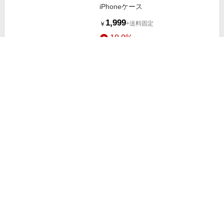
iPhoneケース
1,999
+送料固定
￥
10.0%
ストアにすすむ
カードポケット付き カード収納
iPhoneケース
1,999
+送料固定
￥
10.0%
ストアにすすむ