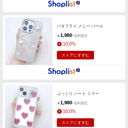
バタフライ メニー パール
1,980
+送料固定
￥
10.0%
ストアにすすむ
ぷっくり ハート ミラー
1,980
+送料固定
￥
10.0%
ストアにすすむ