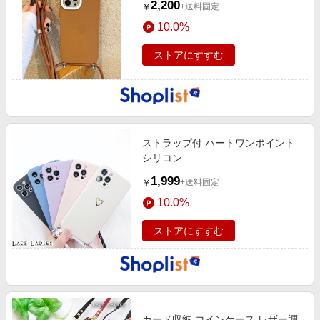
2,200
+送料固定
￥
10.0%
ストアにすすむ
ストラップ付 ハートワンポイント
シリコン
1,999
+送料固定
￥
10.0%
ストアにすすむ
カード収納 コインケース レザー調