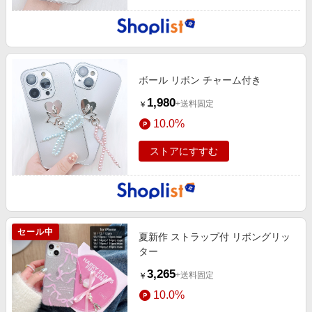
ボール リボン チャーム付き
1,980
+送料固定
￥
10.0%
ストアにすすむ
セール中
夏新作 ストラップ付 リボングリッ
ター
3,265
+送料固定
￥
10.0%