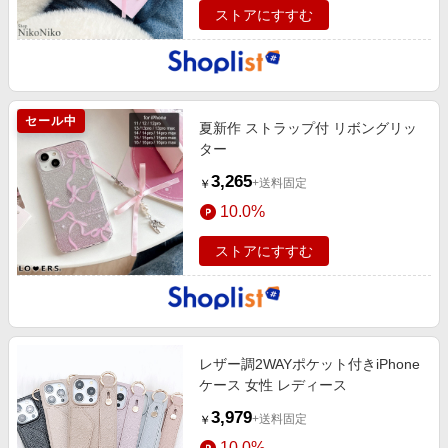
ストアにすすむ
セール中
夏新作 ストラップ付 リボングリッ
ター
3,265
+送料固定
￥
10.0%
ストアにすすむ
レザー調2WAYポケット付きiPhone
ケース 女性 レディース
3,979
+送料固定
￥
10.0%