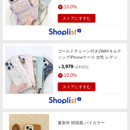
10.0%
ストアにすすむ
ゴールドチェーン付き2WAYキルテ
ィングiPhoneケース 女性 レディー
ス
3,979
+送料固定
￥
10.0%
ストアにすすむ
夏新作 韓国風 バイカラー