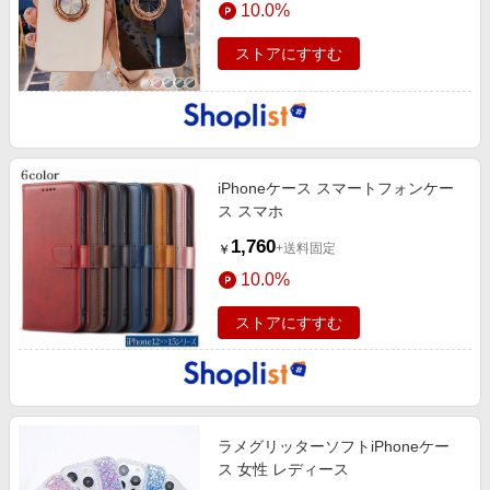
10.0%
エンタメ
楽天サービス特集
スポーツ・アウトドア・ゴルフ
ストアにすすむ
旅行特集
インテリア・寝具
わくわく夏特集
ペット・花・DIY・車
とことん買い物チャレンジ
旅行・レジャー・ホテル予約
Apple公式サイト×楽天カード分割払い
iPhoneケース スマートフォンケー
生活・お役立ち
Qoo10メガポ
ス スマホ
金融・マネー・保険
Samsung ボーナスキャンペーン
1,760
+送料固定
￥
デジタルコンテンツ
週末の高還元 夏の長期版
10.0%
ビジネス・その他サービス
ストアにすすむ
ラメグリッターソフトiPhoneケー
ス 女性 レディース