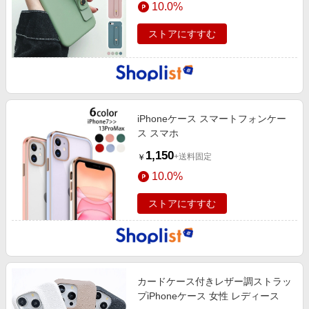
10.0%
エンタメ
楽天サービス特集
スポーツ・アウトドア・ゴルフ
ストアにすすむ
旅行特集
インテリア・寝具
わくわく夏特集
ペット・花・DIY・車
とことん買い物チャレンジ
旅行・レジャー・ホテル予約
Apple公式サイト×楽天カード分割払い
iPhoneケース スマートフォンケー
生活・お役立ち
Qoo10メガポ
ス スマホ
金融・マネー・保険
Samsung ボーナスキャンペーン
1,150
+送料固定
￥
デジタルコンテンツ
週末の高還元 夏の長期版
10.0%
ビジネス・その他サービス
ストアにすすむ
カードケース付きレザー調ストラッ
プiPhoneケース 女性 レディース