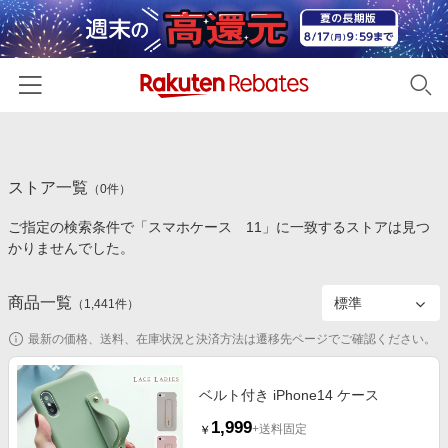
ホーム
ストア一覧
カテゴリー一覧
（
0
件）
ご指定の検索条件で「スマホケース 11」に一致するストアは見つ
百貨店・総合ECモール
イベント一覧
かりませんでした。
ファッション・インナー・小物
リーベイツ注目ストア
ヘルプ
食品・スイーツ・お酒
商品一覧
（
1,441
件）
初回購入者限定特典
友達紹介
日用品・キッチン用品
対象ストア新規限定特典
最新の価格、送料、在庫状況と決済方法は遷移先ページでご確認ください。
コスメ・健康・医薬品
楽天IDでログイン/会員登録
新着ストアのご紹介
キッズ・ベビー用品
ベルト付き iPhone14 ケース
電子書籍特集
1,999
家電・PC・スマホ・カメラ
+送料固定
￥
楽天ペイ導入ストア