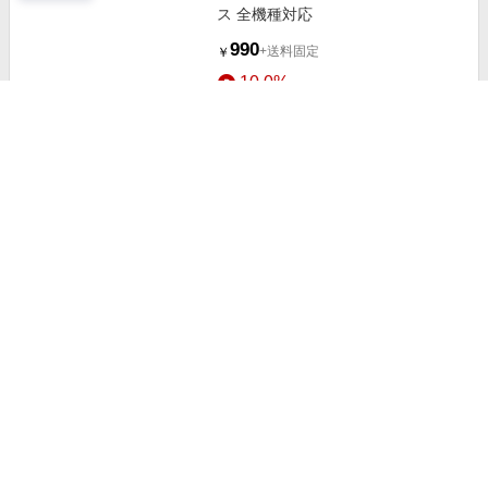
ス 全機種対応
990
+送料固定
￥
10.0%
ストアにすすむ
レザー調2WAYポケット付きiPhone
ケース 女性 レディース
3,979
+送料固定
￥
10.0%
ストアにすすむ