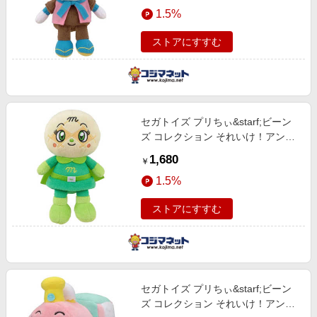
エンタメ
1.5%
楽天サービス特集
スポーツ・アウトドア・ゴルフ
旅行特集
ストアにすすむ
インテリア・寝具
お中元特集2026
ペット・花・DIY・車
わくわく夏特集
旅行・レジャー・ホテル予約
とことん買い物チャレンジ
セガトイズ プリちぃ&starf;ビーン
生活・お役立ち
Apple公式サイト×楽天カード分割払い
ズ コレクション それいけ！アンパ
金融・マネー・保険
ンマン メロンパンナちゃん
Qoo10メガポ
1,680
￥
デジタルコンテンツ
1.5%
ビジネス・その他サービス
ストアにすすむ
セガトイズ プリちぃ&starf;ビーン
ズ コレクション それいけ！アンパ