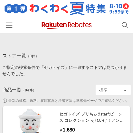
ホーム
ストア一覧
カテゴリー一覧
（
0
件）
ご指定の検索条件で「セガトイズ」に一致するストアは見つかりま
百貨店・総合ECモール
イベント一覧
せんでした。
ファッション・インナー・小物
リーベイツ注目ストア
ヘルプ
食品・スイーツ・お酒
商品一覧
（
94
件）
初回購入者限定特典
友達紹介
日用品・キッチン用品
対象ストア新規限定特典
最新の価格、送料、在庫状況と決済方法は遷移先ページでご確認ください。
コスメ・健康・医薬品
楽天IDでログイン/会員登録
新着ストアのご紹介
セガトイズ プリちぃ&starf;ビーン
キッズ・ベビー用品
ズ コレクション それいけ！アンパ
電子書籍特集
ンマン てんどんまん
家電・PC・スマホ・カメラ
1,680
楽天ペイ導入ストア
￥