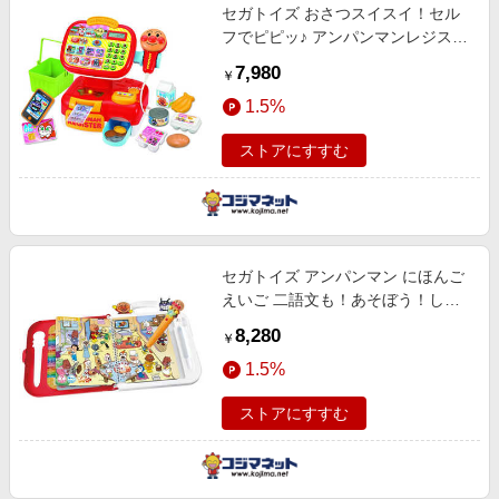
セガトイズ おさつスイスイ！セル
フでピピッ♪ アンパンマンレジスタ
ー
7,980
￥
1.5%
ストアにすすむ
セガトイズ アンパンマン にほんご
えいご 二語文も！あそぼう！しゃ
べろう！ ことばずかん15周年記念
8,280
￥
BOX
1.5%
ストアにすすむ