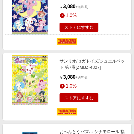
3,080
+送料別
￥
1.0%
ストアにすすむ
サンリオ/セガトイズ/ジュエルペッ
ト 第7巻[ZMBZ-4827]
3,080
+送料別
￥
1.0%
ストアにすすむ
おべんとうパズル シナモロール 指