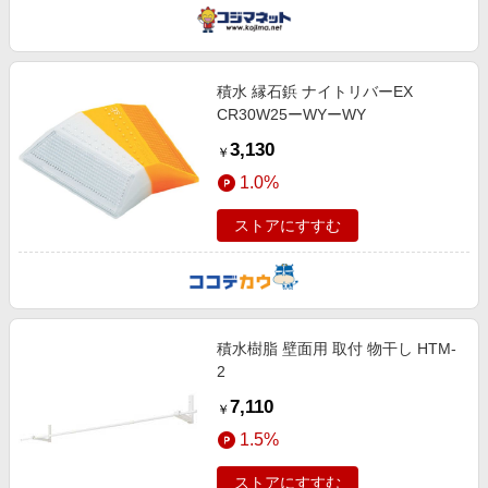
積水 縁石鋲 ナイトリバーEX
CR30W25ーWYーWY
3,130
￥
1.0%
ストアにすすむ
積水樹脂 壁面用 取付 物干し HTM-
2
7,110
￥
1.5%
ストアにすすむ