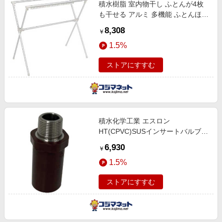
積水樹脂 室内物干し ふとんが4枚
も干せる アルミ 多機能 ふとんほし
AFDX-100LG
8,308
￥
1.5%
ストアにすすむ
積水化学工業 エスロン
HT(CPVC)SUSインサートバルブソ
ケット16 R1/2ねじ SWVS16
6,930
￥
1.5%
ストアにすすむ