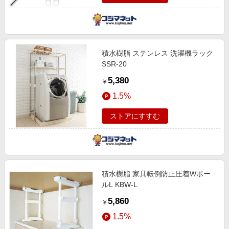
積水樹脂 ステンレス 洗濯機ラック
SSR-20
5,380
￥
1.5%
ストアにすすむ
積水樹脂 家具転倒防止圧着Wポー
ルL KBW-L
5,860
￥
1.5%