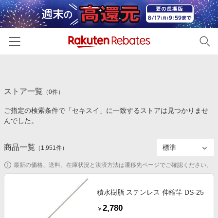
ホーム
ストア一覧
カテゴリー一覧
（
0
件）
ご指定の検索条件で「セキスイ」に一致するストアは見つかりませ
百貨店・総合ECモール
イベント一覧
んでした。
ファッション・インナー・小物
リーベイツ注目ストア
ヘルプ
食品・スイーツ・お酒
商品一覧
（
1,951
件）
初回購入者限定特典
友達紹介
日用品・キッチン用品
対象ストア新規限定特典
最新の価格、送料、在庫状況と決済方法は遷移先ページでご確認ください。
コスメ・健康・医薬品
楽天IDでログイン/会員登録
新着ストアのご紹介
キッズ・ベビー用品
積水樹脂 ステンレス 伸縮竿 DS-25
電子書籍特集
2,780
家電・PC・スマホ・カメラ
￥
楽天ペイ導入ストア