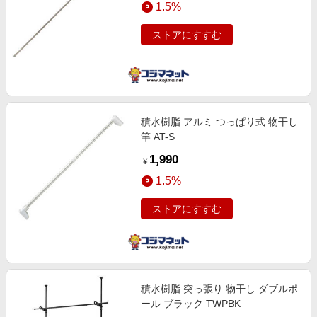
1.5%
エンタメ
楽天サービス特集
スポーツ・アウトドア・ゴルフ
ストアにすすむ
旅行特集
インテリア・寝具
わくわく夏特集
ペット・花・DIY・車
とことん買い物チャレンジ
旅行・レジャー・ホテル予約
Apple公式サイト×楽天カード分割払い
積水樹脂 アルミ つっぱり式 物干し
生活・お役立ち
Qoo10メガポ
竿 AT-S
金融・マネー・保険
Samsung ボーナスキャンペーン
1,990
￥
デジタルコンテンツ
週末の高還元 夏の長期版
1.5%
ビジネス・その他サービス
ストアにすすむ
積水樹脂 突っ張り 物干し ダブルポ
ール ブラック TWPBK