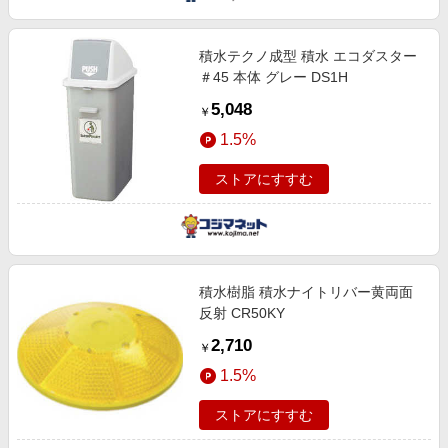
積水テクノ成型 積水 エコダスター
＃45 本体 グレー DS1H
5,048
￥
1.5%
ストアにすすむ
積水樹脂 積水ナイトリバー黄両面
反射 CR50KY
2,710
￥
1.5%
ストアにすすむ