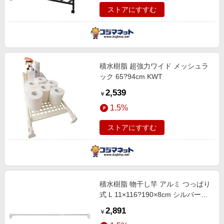
ストアにすすむ
積水樹脂 超強力ワイド メッシュラ
ック 65?94cm KWT
2,539
￥
1.5%
ストアにすすむ
積水樹脂 物干し竿 アルミ つっぱり
式 L 11×116?190×8cm シルバー＆
ホワイト ATL
2,891
￥