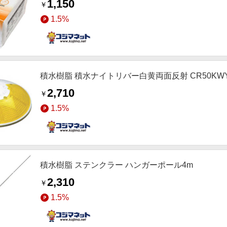
1,150
￥
1.5%
積水樹脂 積水ナイトリバー白黄両面反射 CR50KW
2,710
￥
1.5%
積水樹脂 ステンクラー ハンガーポール4m
2,310
￥
1.5%