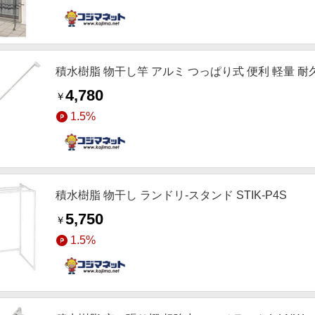
積水樹脂 物干し竿 アルミ つっぱり式 便利 軽量 耐久
4,780
￥
1.5%
積水樹脂 物干し ランドリ-スタンド STIK-P4S
5,750
￥
1.5%