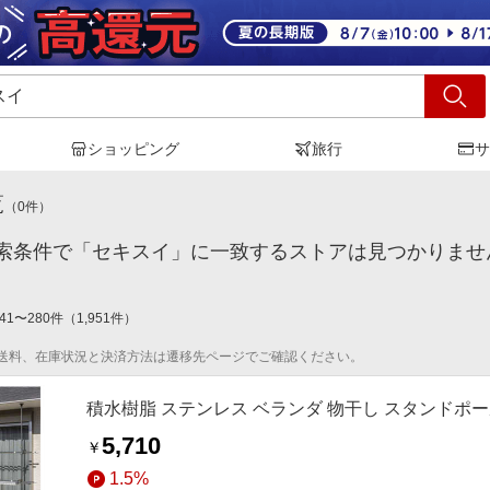
ショッピング
旅行
サ
キスイ
」の検索結果
覧
（
0
件）
索条件で「セキスイ」に一致するストアは見つかりませ
41
〜
280
件
（
1,951
件）
送料、在庫状況と決済方法は遷移先ページでご確認ください。
積水樹脂 ステンレス ベランダ 物干し スタンドポール
5,710
￥
1.5%