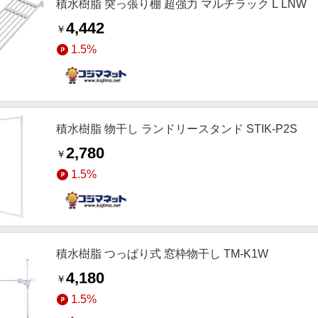
積水樹脂 突っ張り棚 超強力 マルチラック L LNW
4,442
￥
1.5%
積水樹脂 物干し ランドリースタンド STIK-P2S
2,780
￥
1.5%
積水樹脂 つっぱり式 窓枠物干し TM-K1W
4,180
￥
1.5%