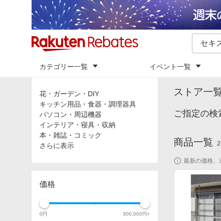
カテゴリー一覧
イベント一覧
トップ
「
セ
カテゴリ
ストア一
花・ガーデン・DIY
キッチン用品・食器・調理器具
ご指定の検
パソコン・周辺機器
インテリア・寝具・収納
本・雑誌・コミック
商品一覧
2
さらに表示
最新の価格、
価格
0
円
300,000
円+