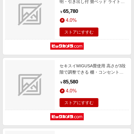
明・引き出し付 畳ベッド ライトブ
ラウン A151-50-GR-SW [シングル
65,780
￥
サイズ]
4.0%
ストアにすすむ
セキスイMIGUSA畳使用 高さが3段
階で調整できる 棚・コンセント・
照明付 畳ベッド ダークブラウン
85,580
￥
316-56-LT-D [ダブルサイズ]
4.0%
ストアにすすむ