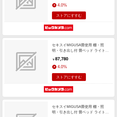
エンタメ
4.0%
楽天サービス特集
スポーツ・アウトドア・ゴルフ
旅行特集
ストアにすすむ
インテリア・寝具
わくわく夏特集
ペット・花・DIY・車
とことん買い物チャレンジ
旅行・レジャー・ホテル予約
Apple公式サイト×楽天カード分割払い
セキスイMIGUSA畳使用 棚・照
生活・お役立ち
Qoo10メガポ
明・引き出し付 畳ベッド ライトブ
金融・マネー・保険
ラウン A151-50-BR-D [ダブルサイ
Samsung ボーナスキャンペーン
87,780
￥
ズ]
デジタルコンテンツ
週末の高還元 夏の長期版
4.0%
ビジネス・その他サービス
ストアにすすむ
セキスイMIGUSA畳使用 棚・照
明・引き出し付 畳ベッド ライトブ