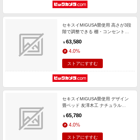
セキスイMIGUSA畳使用 高さが3段
階で調整できる 棚・コンセント・
照明付 畳ベッド ダークブラウン
63,580
￥
316-56-BR-SW [シングルサイズ]
4.0%
ストアにすすむ
セキスイMIGUSA畳使用 デザイン
畳ベッド 友澤木工 ナチュラル
E393-88(ID)-SD [セミダブルサイ
65,780
￥
ズ]
4.0%
ストアにすすむ