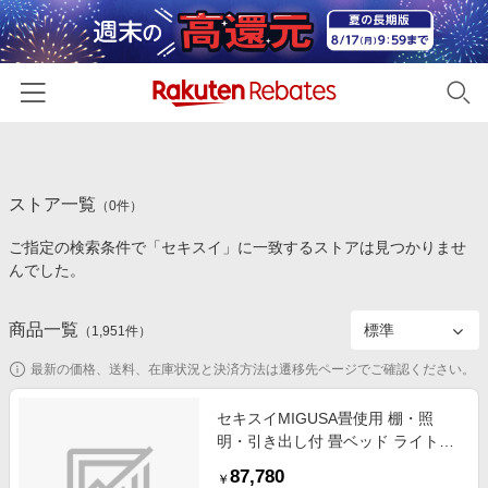
ホーム
ストア一覧
カテゴリー一覧
（
0
件）
ご指定の検索条件で「セキスイ」に一致するストアは見つかりませ
百貨店・総合ECモール
イベント一覧
んでした。
ファッション・インナー・小物
リーベイツ注目ストア
ヘルプ
食品・スイーツ・お酒
商品一覧
（
1,951
件）
初回購入者限定特典
友達紹介
日用品・キッチン用品
対象ストア新規限定特典
最新の価格、送料、在庫状況と決済方法は遷移先ページでご確認ください。
コスメ・健康・医薬品
楽天IDでログイン/会員登録
新着ストアのご紹介
セキスイMIGUSA畳使用 棚・照
キッズ・ベビー用品
明・引き出し付 畳ベッド ライトブ
電子書籍特集
ラウン A151-50-ID-D [ダブルサイ
家電・PC・スマホ・カメラ
87,780
楽天ペイ導入ストア
￥
ズ]