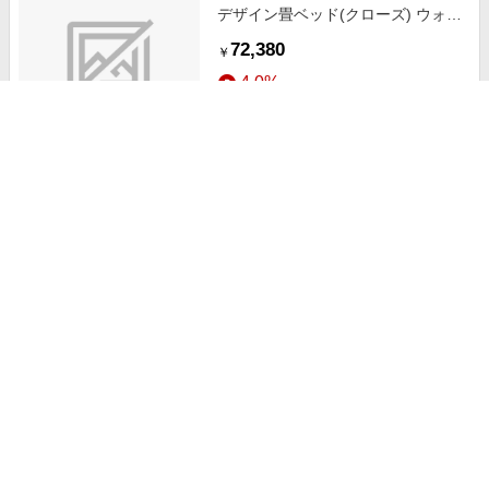
デザイン畳ベッド(クローズ) ウォル
ナット 394-CL-87(BK)-SW [シング
72,380
￥
ルサイズ]
4.0%
ストアにすすむ
セキスイMIGUSA畳使用 国内生産
デザイン畳ベッド(クローズ) ナチュ
ラル 394-CL-85(BK)-SD [セミダブ
83,380
￥
ルサイズ]
4.0%
ストアにすすむ