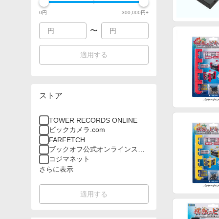
0
円
300,000
円+
〜
適用する
ストア
TOWER RECORDS ONLINE
ビックカメラ.com
FARFETCH
ブックオフ公式オンラインスト
ア
コジマネット
さらに表示
適用する