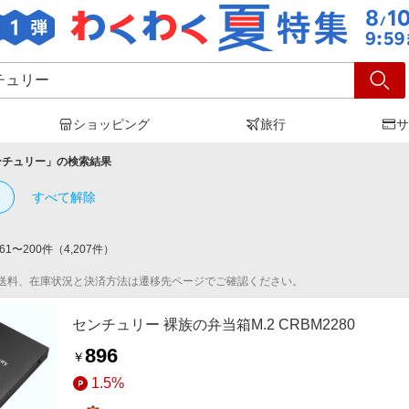
ショッピング
旅行
サ
ンチュリー
」の検索結果
すべて解除
61
〜
200
件
（
4,207
件）
送料、在庫状況と決済方法は遷移先ページでご確認ください。
センチュリー 裸族の弁当箱M.2 CRBM2280
896
￥
1.5%