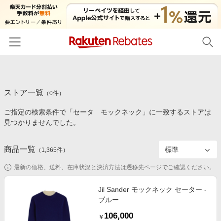
ホーム
ストア一覧
カテゴリー一覧
（
0
件）
ご指定の検索条件で「セータ モックネック」に一致するストアは
百貨店・総合ECモール
イベント一覧
見つかりませんでした。
ファッション・インナー・小物
リーベイツ注目ストア
ヘルプ
食品・スイーツ・お酒
商品一覧
（
1,365
件）
初回購入者限定特典
友達紹介
日用品・キッチン用品
対象ストア新規限定特典
最新の価格、送料、在庫状況と決済方法は遷移先ページでご確認ください。
コスメ・健康・医薬品
楽天IDでログイン/会員登録
新着ストアのご紹介
Jil Sander モックネック セーター -
キッズ・ベビー用品
ブルー
電子書籍特集
家電・PC・スマホ・カメラ
106,000
楽天ペイ導入ストア
￥