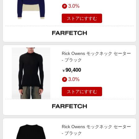
エンタメ
3.0%
楽天サービス特集
スポーツ・アウトドア・ゴルフ
旅行特集
ストアにすすむ
インテリア・寝具
わくわく夏特集
ペット・花・DIY・車
とことん買い物チャレンジ
旅行・レジャー・ホテル予約
Apple公式サイト×楽天カード分割払い
Rick Owens モックネック セーター
生活・お役立ち
Qoo10メガポ
- ブラック
金融・マネー・保険
Samsung ボーナスキャンペーン
90,400
￥
デジタルコンテンツ
週末の高還元 夏の長期版
3.0%
ビジネス・その他サービス
ストアにすすむ
Rick Owens モックネック セーター
- ブラック