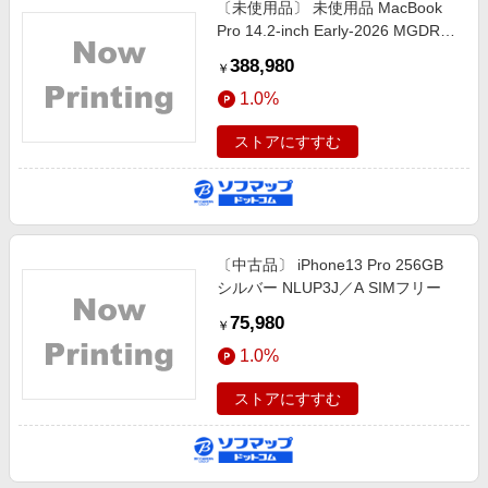
〔未使用品〕 未使用品 MacBook
エンタメ
楽天サービス特集
Pro 14.2-inch Early-2026 MGDR4J
スポーツ・アウトドア・ゴルフ
／A Apple M5 Pro 15コアCPU_16
旅行特集
388,980
￥
コアGPU 24GB SSD1TB スペース
インテリア・寝具
わくわく夏特集
1.0%
ブラック 〔26.0 Tahoe〕
ペット・花・DIY・車
とことん買い物チャレンジ
ストアにすすむ
旅行・レジャー・ホテル予約
Apple公式サイト×楽天カード分割払い
生活・お役立ち
Qoo10メガポ
金融・マネー・保険
Samsung ボーナスキャンペーン
デジタルコンテンツ
〔中古品〕 iPhone13 Pro 256GB
週末の高還元 夏の長期版
シルバー NLUP3J／A SIMフリー
ビジネス・その他サービス
75,980
￥
1.0%
ストアにすすむ