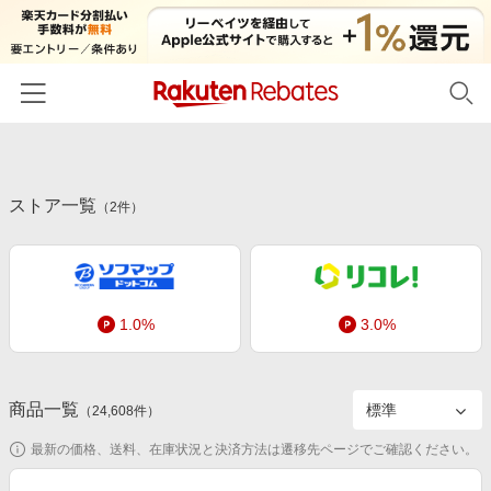
ホーム
ストア一覧
カテゴリー一覧
（
2
件）
百貨店・総合ECモール
イベント一覧
ファッション・インナー・小物
リーベイツ注目ストア
ヘルプ
食品・スイーツ・お酒
1.0%
3.0%
初回購入者限定特典
友達紹介
日用品・キッチン用品
対象ストア新規限定特典
コスメ・健康・医薬品
楽天IDでログイン/会員登録
新着ストアのご紹介
商品一覧
（
24,608
件）
キッズ・ベビー用品
電子書籍特集
最新の価格、送料、在庫状況と決済方法は遷移先ページでご確認ください。
家電・PC・スマホ・カメラ
楽天ペイ導入ストア