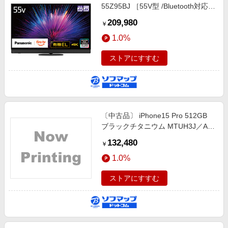
55Z95BJ ［55V型 /Bluetooth対応
/4K対応 /BS・CS 4Kチューナー内
209,980
￥
蔵 /YouTube対応］
1.0%
ストアにすすむ
〔中古品〕 iPhone15 Pro 512GB
ブラックチタニウム MTUH3J／A
SIMフリー
132,480
￥
1.0%
ストアにすすむ