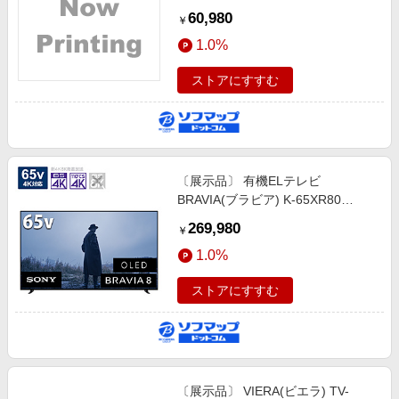
60,980
￥
1.0%
ストアにすすむ
〔展示品〕 有機ELテレビ
BRAVIA(ブラビア) K-65XR80
［65V型 /Bluetooth対応 /4K対応
269,980
￥
/BS・CS 4Kチューナー内蔵
1.0%
/YouTube対応］
ストアにすすむ
〔展示品〕 VIERA(ビエラ) TV-