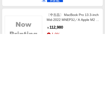
〔中古品〕 MacBook Pro 13.3-inch
Mid-2022 MNEP3J／A Apple M2 8
コアCPU_10コアGPU 8GB
112,980
￥
SSD256GB シルバー 〔26.3
1.0%
Tahoe〕
ストアにすすむ
〔中古品〕 iPhone16 Pro 128GB
ホワイトチタニウム MYMW3J／A
SIMフリー
147,480
￥
1.0%
ストアにすすむ