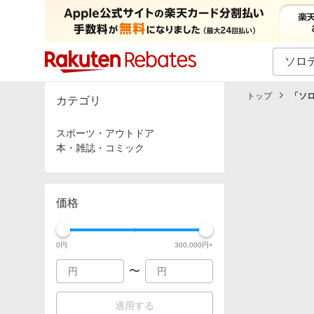
カテゴリー一覧
イベント一覧
トップ
「
ソ
カテゴリ
スポーツ・アウトドア
本・雑誌・コミック
価格
0
円
300,000
円+
〜
適用する