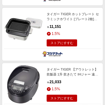
タイガー TIGER ホットプレート セ
ラミックホワイト [プレート2枚]
CRL-A201WC
11,151
￥
1.5%
ストアにすすむ
タイガー TIGER 【アウトレット】
炊飯器 1升 炊きたて IHジャー 遠赤
黒厚釜 モーブブラック JPW-
21,033
￥
M180KV
1.5%
ストアにすすむ