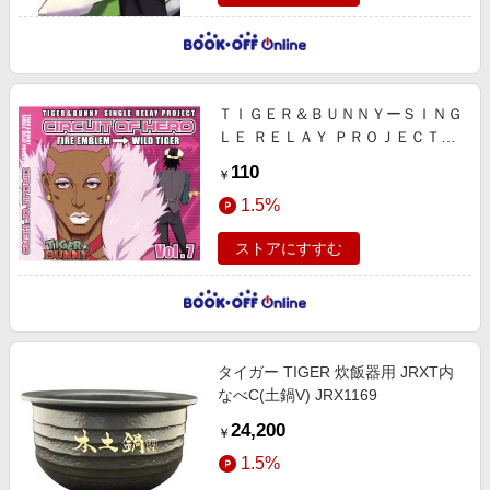
ＴＩＧＥＲ＆ＢＵＮＮＹーＳＩＮＧ
ＬＥ ＲＥＬＡＹ ＰＲＯＪＥＣＴー
ＣＩＲＣＵＩＴ ＯＦ ＨＥＲＯ Ｖｏ
110
￥
ｌ．７
1.5%
ストアにすすむ
タイガー TIGER 炊飯器用 JRXT内
なべC(土鍋V) JRX1169
24,200
￥
1.5%