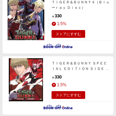
ＴＩＧＥＲ＆ＢＵＮＮＹ４（Ｂｌｕ
ーｒａｙ Ｄｉｓｃ）
330
￥
1.5%
ストアにすすむ
ＴＩＧＥＲ＆ＢＵＮＮＹ ＳＰＥＣ
ＩＡＬ ＥＤＩＴＩＯＮ ＳＩＤＥ Ｂ
ＵＮＮＹ（初回限定版）（Ｂｌｕー
330
￥
ｒａｙ Ｄｉｓｃ）
1.5%
ストアにすすむ