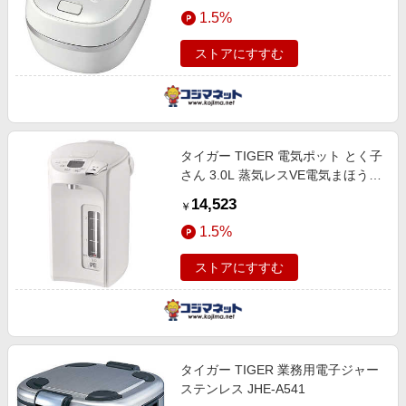
エンタメ
1.5%
楽天サービス特集
スポーツ・アウトドア・ゴルフ
旅行特集
ストアにすすむ
インテリア・寝具
わくわく夏特集
ペット・花・DIY・車
50万ポイント山分けキャンペーン
旅行・レジャー・ホテル予約
とことん買い物チャレンジ
タイガー TIGER 電気ポット とく子
生活・お役立ち
Apple公式サイト×楽天カード分割払い
さん 3.0L 蒸気レスVE電気まほうび
金融・マネー・保険
ん アーバンホワイト PIP-G300WE
Samsung ボーナスキャンペーン
14,523
￥
デジタルコンテンツ
週末の高還元 夏の長期版
1.5%
ビジネス・その他サービス
ストアにすすむ
タイガー TIGER 業務用電子ジャー
ステンレス JHE-A541