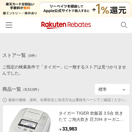
ホーム
ストア一覧
カテゴリー一覧
（
0
件）
ご指定の検索条件で「タイガー」に一致するストアは見つかりませ
百貨店・総合ECモール
イベント一覧
んでした。
ファッション・インナー・小物
リーベイツ注目ストア
ヘルプ
食品・スイーツ・お酒
商品一覧
（
8,513
件）
初回購入者限定特典
友達紹介
日用品・キッチン用品
対象ストア新規限定特典
最新の価格、送料、在庫状況と決済方法は遷移先ページでご確認ください。
コスメ・健康・医薬品
楽天IDでログイン/会員登録
新着ストアのご紹介
タイガー TIGER 炊飯器 3.5合 炊き
キッズ・ベビー用品
たて ご泡火炊き 圧力IH オーガニッ
電子書籍特集
クホワイト JPD-G060WG
家電・PC・スマホ・カメラ
33,983
楽天ペイ導入ストア
￥