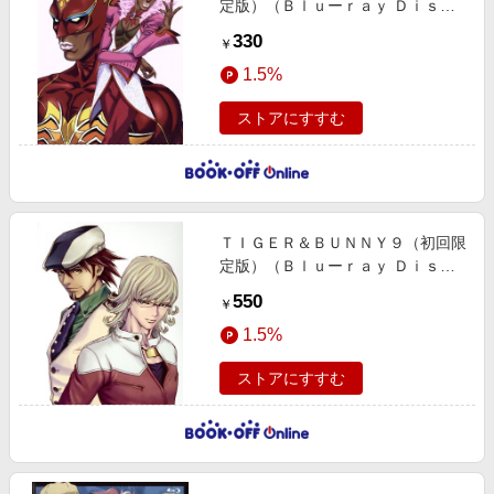
定版）（Ｂｌｕーｒａｙ Ｄｉｓ
ｃ）
330
￥
1.5%
ストアにすすむ
ＴＩＧＥＲ＆ＢＵＮＮＹ９（初回限
定版）（Ｂｌｕーｒａｙ Ｄｉｓ
ｃ）
550
￥
1.5%
ストアにすすむ