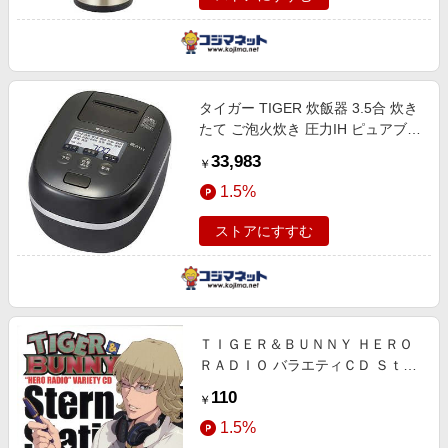
タイガー TIGER 炊飯器 3.5合 炊き
たて ご泡火炊き 圧力IH ピュアブラ
ック JPD-G060KP
33,983
￥
1.5%
ストアにすすむ
ＴＩＧＥＲ＆ＢＵＮＮＹ ＨＥＲＯ
ＲＡＤＩＯ バラエティＣＤ Ｓｔｅ
ｒｎ Ｂｉｌｄ Ｓｔａｔｉｏｎ！
110
￥
1.5%