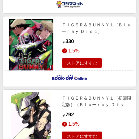
ＴＩＧＥＲ＆ＢＵＮＮＹ１（Ｂｌｕ
ーｒａｙ Ｄｉｓｃ）
330
￥
1.5%
ストアにすすむ
ＴＩＧＥＲ＆ＢＵＮＮＹ１（初回限
定版）（Ｂｌｕーｒａｙ Ｄｉｓ
ｃ）
792
￥
1.5%
ストアにすすむ