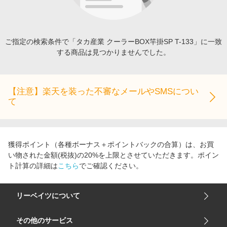
エンタメ
楽天サービス特集
スポーツ・アウトドア・ゴルフ
旅行特集
インテリア・寝具
ご指定の検索条件で「タカ産業 クーラーBOX竿掛SP T-133」に一致
お中元特集2026
する商品は見つかりませんでした。
ペット・花・DIY・車
わくわく夏特集
旅行・レジャー・ホテル予約
とことん買い物チャレンジ
生活・お役立ち
【注意】楽天を装った不審なメールやSMSについ
Apple公式サイト×楽天カード分割払い
て
金融・マネー・保険
Qoo10メガポ
デジタルコンテンツ
ビジネス・その他サービス
獲得ポイント（各種ボーナス＋ポイントバックの合算）は、お買
い物された金額(税抜)の20%を上限とさせていただきます。ポイン
ト計算の詳細は
こちら
でご確認ください。
リーベイツについて
会社概要
その他のサービス