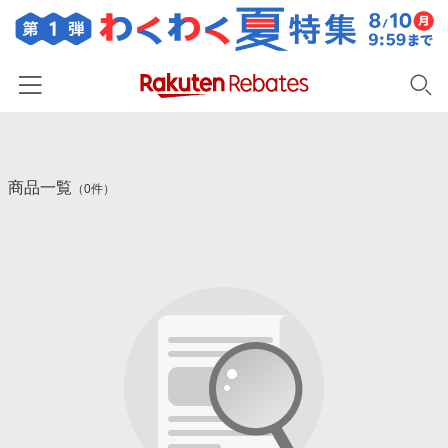
ホーム
商品一覧
カテゴリー一覧
（0件）
百貨店・総合ECモール
イベント一覧
ファッション・インナー・小物
リーベイツ注目ストア
ヘルプ
食品・スイーツ・お酒
初回購入者限定特典
友達紹介
日用品・キッチン用品
対象ストア新規限定特典
コスメ・健康・医薬品
楽天IDでログイン/会員登録
新着ストアのご紹介
キッズ・ベビー用品
電子書籍特集
家電・PC・スマホ・カメラ
楽天ペイ導入ストア