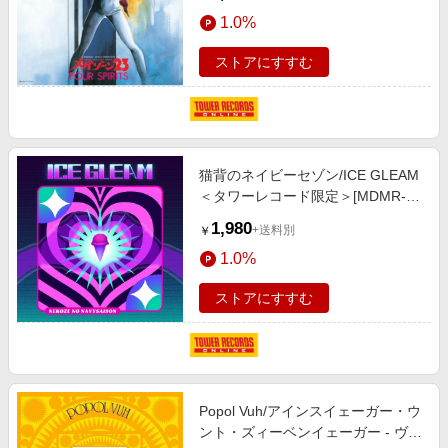
1.0%
ストアにすすむ
猫背のネイビーセゾン/ICE GLEAM
＜タワーレコード限定＞[MDMR-
2076]
1,980
+送料別
￥
1.0%
ストアにすすむ
Popol Vuh/アインスイェーガー・ウ
ント・ズィーベンイェーガー - ヴァ