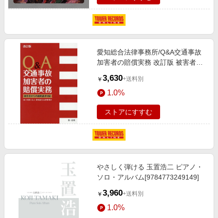
愛知総合法律事務所/Q&A交通事故
加害者の賠償実務 改訂版 被害者か
らの過剰請求対応[9784474074125]
3,630
+送料別
￥
1.0%
ストアにすすむ
やさしく弾ける 玉置浩二 ピアノ・
ソロ・アルバム[9784773249149]
3,960
+送料別
￥
1.0%