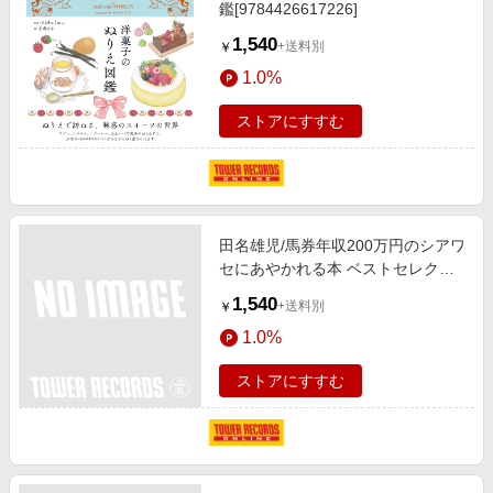
鑑[9784426617226]
1,540
+送料別
￥
1.0%
ストアにすすむ
田名雄児/馬券年収200万円のシアワ
セにあやかれる本 ベストセレクト
704[9784831400376]
1,540
+送料別
￥
1.0%
ストアにすすむ