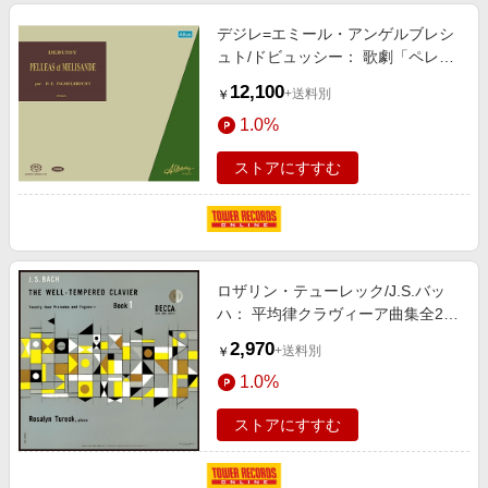
デジレ=エミール・アンゲルブレシ
ュト/ドビュッシー： 歌劇「ペレア
スとメリザンド」(1963年3月12
12,100
+送料別
￥
日 シャンゼリゼ劇場ステレオ・ラ
1.0%
イヴ)＜タワーレコード限定＞
[ATKSA1015]
ストアにすすむ
ロザリン・テューレック/J.S.バッ
ハ： 平均律クラヴィーア曲集全2
巻〜48の前奏曲とフーガ(2025年マ
2,970
+送料別
￥
スタリング)＜タワーレコード限定
1.0%
＞[PROC2436]
ストアにすすむ