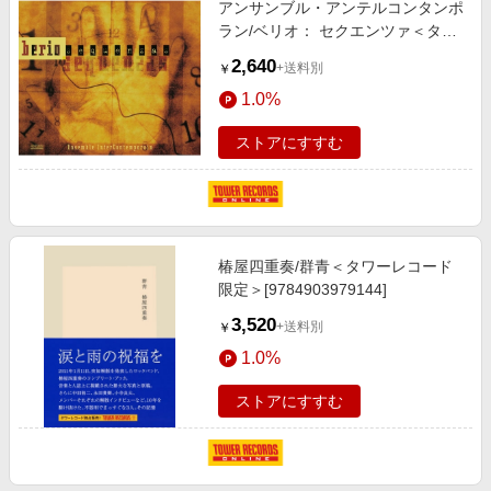
アンサンブル・アンテルコンタンポ
エンタメ
楽天サービス特集
ラン/ベリオ： セクエンツァ＜タワ
スポーツ・アウトドア・ゴルフ
ーレコード限定＞[PROC2440]
旅行特集
2,640
+送料別
￥
インテリア・寝具
わくわく夏特集
1.0%
ペット・花・DIY・車
とことん買い物チャレンジ
ストアにすすむ
旅行・レジャー・ホテル予約
Apple公式サイト×楽天カード分割払い
生活・お役立ち
Qoo10メガポ
金融・マネー・保険
Samsung ボーナスキャンペーン
デジタルコンテンツ
椿屋四重奏/群青＜タワーレコード
週末の高還元 夏の長期版
限定＞[9784903979144]
ビジネス・その他サービス
3,520
+送料別
￥
1.0%
ストアにすすむ