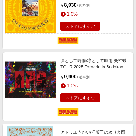
イナル・エディション[CDSOL-
8,030
+送料別
￥
72779]
1.0%
ストアにすすむ
凛として時雨/凛として時雨 失神蠍
TOUR 2025 Tornado in Budokan
［Blu-ray Disc+フォトブックレッ
9,900
+送料別
￥
ト］＜完全生産限定盤＞[AIXL-218]
1.0%
ストアにすすむ
アトリエうかい/洋菓子のぬりえ図