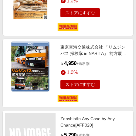
1.0%
ストアにすすむ
東京空港交通株式会社 「リムジン
バス 探検隊 in NARITA」 前方展望
成田空港第2ターミナル → 成田運
4,950
+送料別
￥
行事業所 → さくらの山 → 成田空
1.0%
港第2ターミナル 4K撮影作品
[ANRS-72347B]
ストアにすすむ
Zanshin/In Any Case by Any
Chance[AFF020]
5,290
+送料別
￥