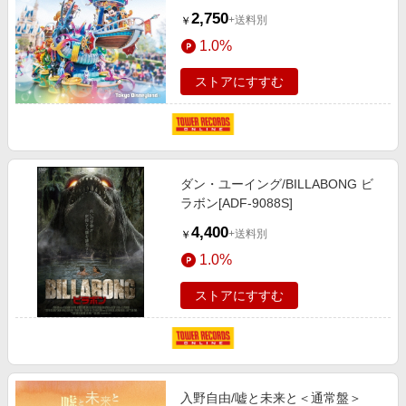
[UWCD-6018]
2,750
+送料別
￥
1.0%
ストアにすすむ
ダン・ユーイング/BILLABONG ビ
ラボン[ADF-9088S]
4,400
+送料別
￥
1.0%
ストアにすすむ
入野自由/嘘と未来と＜通常盤＞