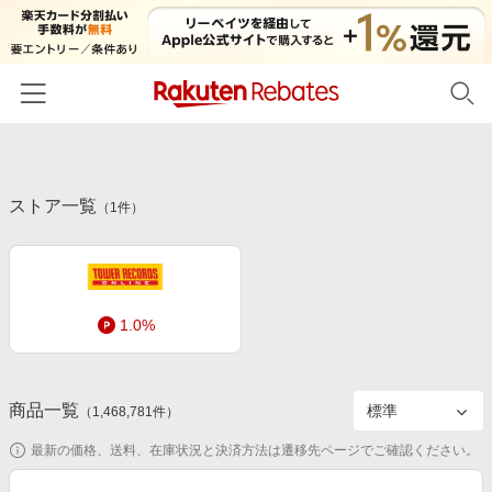
ホーム
ストア一覧
カテゴリー一覧
（
1
件）
百貨店・総合ECモール
イベント一覧
ファッション・インナー・小物
リーベイツ注目ストア
ヘルプ
食品・スイーツ・お酒
1.0%
初回購入者限定特典
友達紹介
日用品・キッチン用品
対象ストア新規限定特典
コスメ・健康・医薬品
楽天IDでログイン/会員登録
新着ストアのご紹介
商品一覧
（
1,468,781
件）
キッズ・ベビー用品
電子書籍特集
最新の価格、送料、在庫状況と決済方法は遷移先ページでご確認ください。
家電・PC・スマホ・カメラ
楽天ペイ導入ストア