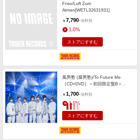
Friso/Luft Zum
Atmen[WETL32631931]
7,790
+送料別
￥
1.0%
ストアにすすむ
風男塾 (腐男塾)/To Future Me
［CD+DVD］＜初回限定盤B＞
[TECI-979]
1,700
+送料別
￥
1.0%
ストアにすすむ