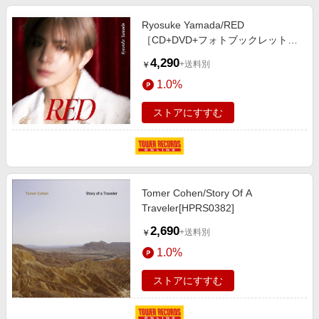
Ryosuke Yamada/RED
［CD+DVD+フォトブックレット］
＜初回限定盤2＞[LCCA-6193]
4,290
+送料別
￥
1.0%
ストアにすすむ
Tomer Cohen/Story Of A
Traveler[HPRS0382]
2,690
+送料別
￥
1.0%
ストアにすすむ