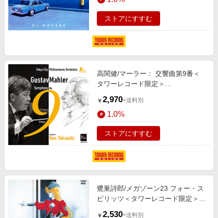
ストアにすすむ
高関健/マーラー： 交響曲第9番＜
タワーレコード限定＞
[OSBR39003]
2,970
+送料別
￥
1.0%
ストアにすすむ
鷺巣詩郎/メガゾーン23 フォー・ス
ピリッツ＜タワーレコード限定＞
[NCS-10240]
2,530
+送料別
￥