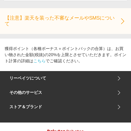
DVD 石井優希 ちょっと背伸び。
[9784801948983]
4,620
+送料別
￥
1.0%
ストアにすすむ
BRILMY 中身が見えて時短がかなう
ズボラに優しいスタンドポーチ
BOOK[9784299073150]
3,300
+送料別
￥
1.0%
ストアにすすむ