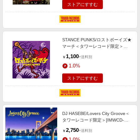
ストアにすすむ
STANCE PUNKS/ロストボーイズ★
マーチ＜タワーレコード限定＞
[ZEDY-1007]
1,100
+送料別
￥
1.0%
ストアにすすむ
DJ HASEBE/Lovers City Groove＜
タワーレコード限定＞[IMWCD-
1503]
2,750
+送料別
￥
1.0%