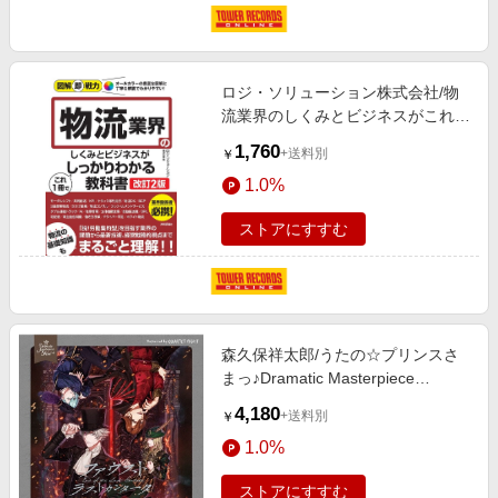
ロジ・ソリューション株式会社/物
流業界のしくみとビジネスがこれ1
冊でしっかりわかる教科書 図解即
1,760
+送料別
￥
戦力[9784297139254]
1.0%
ストアにすすむ
森久保祥太郎/うたの☆プリンスさ
まっ♪Dramatic Masterpiece
Show「ファウスト ラストカンター
4,180
+送料別
￥
タ」＜通常盤＞[QECB-1133]
1.0%
ストアにすすむ