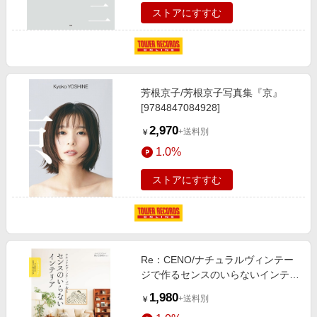
ストアにすすむ
芳根京子/芳根京子写真集『京』
[9784847084928]
2,970
+送料別
￥
1.0%
ストアにすすむ
Re：CENO/ナチュラルヴィンテー
ジで作るセンスのいらないインテリ
ア プロが教えるセオリー&アイデア
1,980
+送料別
￥
[9784798177311]