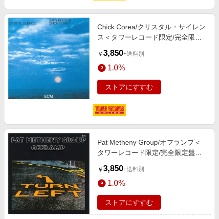
Chick Corea/クリスタル・サイレン
ス＜タワーレコード限定/完全限定
盤＞[PROZ-1091]
3,850
+送料別
￥
1.0%
ストアにすすむ
Pat Metheny Group/オフランプ＜
タワーレコード限定/完全限定盤＞
[PROZ-1095]
3,850
+送料別
￥
1.0%
ストアにすすむ