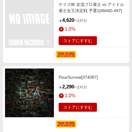
ケイズ杯 女流プロ雀士 vs アイドル
雀士女王決定戦 予選1[AMAD-497]
4,620
+送料別
￥
1.0%
ストアにすすむ
Piza/Surreal[374087]
2,290
+送料別
￥
1.0%
ストアにすすむ