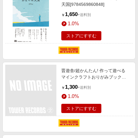
天国[9784569860848]
1,650
+送料別
￥
1.0%
ストアにすすむ
晋遊舎/超かんたん! 作って遊べる
マインクラフトおりがみブック
[9784801827080]
1,300
+送料別
￥
1.0%
ストアにすすむ