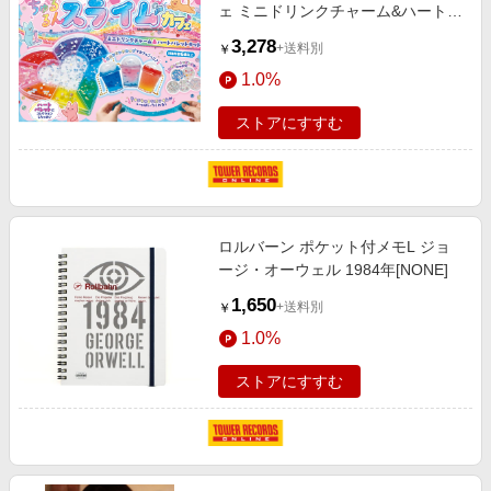
ェ ミニドリンクチャーム&ハートパ
レットキット[9784522805367]
3,278
+送料別
￥
1.0%
ストアにすすむ
ロルバーン ポケット付メモL ジョ
ージ・オーウェル 1984年[NONE]
1,650
+送料別
￥
1.0%
ストアにすすむ