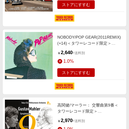
ストアにすすむ
NOBODY/POP GEAR(2011REMIX)
(+14)＜タワーレコード限定＞
[WQCQ-870]
2,640
+送料別
￥
1.0%
ストアにすすむ
高関健/マーラー： 交響曲第9番＜
タワーレコード限定＞
[OSBR39003]
2,970
+送料別
￥