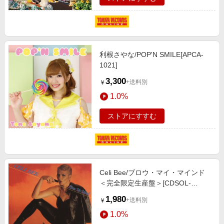
利根さやな/POP'N SMILE[APCA-
1021]
3,300
+送料別
￥
1.0%
ストアにすすむ
Celi Bee/ブロウ・マイ・マインド
＜完全限定生産盤＞[CDSOL-
46611]
1,980
+送料別
￥
1.0%