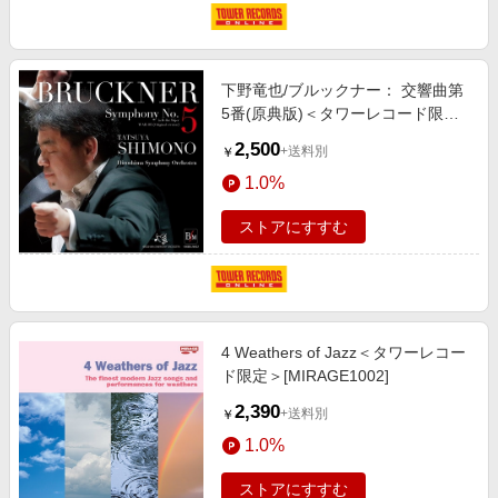
下野竜也/ブルックナー： 交響曲第
5番(原典版)＜タワーレコード限定
＞[OSBR36033]
2,500
+送料別
￥
1.0%
ストアにすすむ
4 Weathers of Jazz＜タワーレコー
ド限定＞[MIRAGE1002]
2,390
+送料別
￥
1.0%
ストアにすすむ