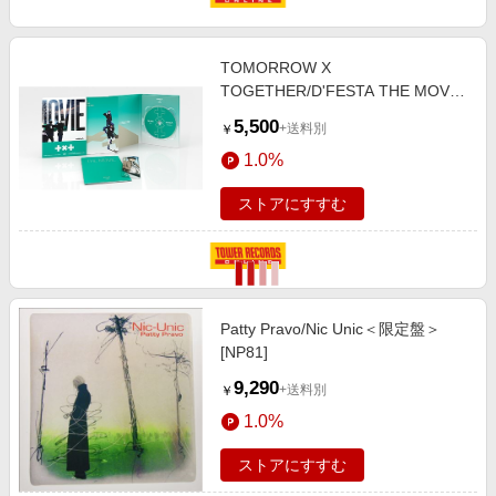
TOMORROW X
TOGETHER/D'FESTA THE MOVIE
TXT version/Blu-Ray ［BOOK+Blu-
5,500
+送料別
￥
ray Disc］[4580684772678]
1.0%
ストアにすすむ
Patty Pravo/Nic Unic＜限定盤＞
[NP81]
9,290
+送料別
￥
1.0%
ストアにすすむ