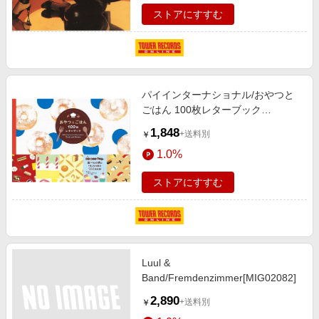
ストアにすすむ
パイインターナショナル/おやつと
ごはん 100枚レターブック
[9784756251411]
1,848
+送料別
￥
1.0%
ストアにすすむ
Luul &
Band/Fremdenzimmer[MIG02082]
2,890
+送料別
￥