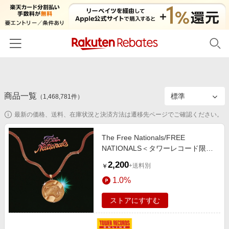
ホーム
商品一覧
カテゴリー一覧
（
1,468,781
件）
最新の価格、送料、在庫状況と決済方法は遷移先ページでご確認ください。
百貨店・総合ECモール
イベント一覧
ファッション・インナー・小物
The Free Nationals/FREE
リーベイツ注目ストア
ヘルプ
NATIONALS＜タワーレコード限定
食品・スイーツ・お酒
初回購入者限定特典
価格盤＞[ERECDJ538TW]
2,200
友達紹介
+送料別
￥
日用品・キッチン用品
対象ストア新規限定特典
1.0%
コスメ・健康・医薬品
楽天IDでログイン/会員登録
新着ストアのご紹介
ストアにすすむ
キッズ・ベビー用品
電子書籍特集
家電・PC・スマホ・カメラ
楽天ペイ導入ストア