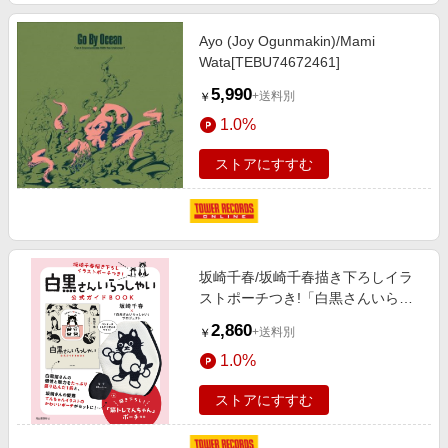
Ayo (Joy Ogunmakin)/Mami
Wata[TEBU74672461]
5,990
+送料別
￥
1.0%
ストアにすすむ
坂崎千春/坂崎千春描き下ろしイラ
ストポーチつき!「白黒さんいらっ
しゃい」公式ガイド
2,860
+送料別
￥
BOOK[9784309293813]
1.0%
ストアにすすむ