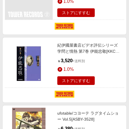
1.0%
ストアにすすむ
紀伊國屋書店ビデオ評伝シリーズ
学問と情熱 第7巻 伊能忠敬[KKCS-
121]
3,520
+送料別
￥
1.0%
ストアにすすむ
ufotable/コヨーテ ラグタイムショ
ー Vol.5[ASBY-3528]
6,380