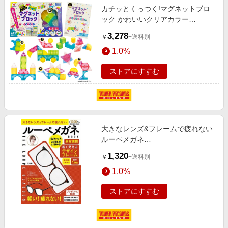
カチッとくっつく!マグネットブロ
ック かわいいクリアカラー
[9784861489549]
3,278
+送料別
￥
1.0%
ストアにすすむ
大きなレンズ&フレームで疲れない
ルーペメガネ
BOOK[9784299063786]
1,320
+送料別
￥
1.0%
ストアにすすむ