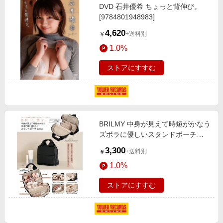
DVD 石井優希 ちょっと背伸び。
[9784801948983]
4,620
+送料別
￥
1.0%
ストアにすすむ
BRILMY 中身が見えて時短がかなう
ズボラに優しいスタンドポーチ
BOOK[9784299073150]
3,300
+送料別
￥
1.0%
ストアにすすむ