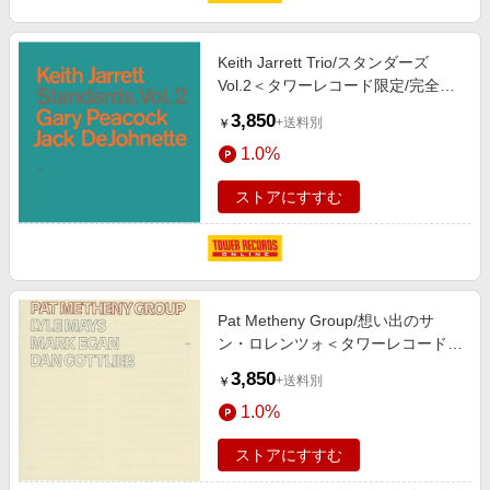
エンタメ
楽天サービス特集
スポーツ・アウトドア・ゴルフ
旅行特集
Keith Jarrett Trio/スタンダーズ
インテリア・寝具
Vol.2＜タワーレコード限定/完全限
わくわく夏特集
定盤＞[PROZ-1093]
3,850
ペット・花・DIY・車
+送料別
￥
とことん買い物チャレンジ
1.0%
旅行・レジャー・ホテル予約
Apple公式サイト×楽天カード分割払い
生活・お役立ち
ストアにすすむ
Qoo10メガポ
金融・マネー・保険
Samsung ボーナスキャンペーン
デジタルコンテンツ
週末の高還元 夏の長期版
ビジネス・その他サービス
Pat Metheny Group/想い出のサ
ン・ロレンツォ＜タワーレコード限
定/完全限定盤＞[PROZ-1092]
3,850
+送料別
￥
1.0%
ストアにすすむ