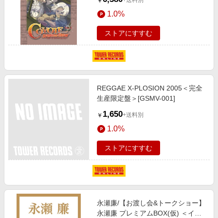
+送料別
￥
1.0%
ストアにすすむ
REGGAE X-PLOSION 2005＜完全
生産限定盤＞[GSMV-001]
1,650
+送料別
￥
1.0%
ストアにすすむ
永瀬廉/【お渡し会&トークショー】
永瀬廉 プレミアムBOX(仮) ＜イベ