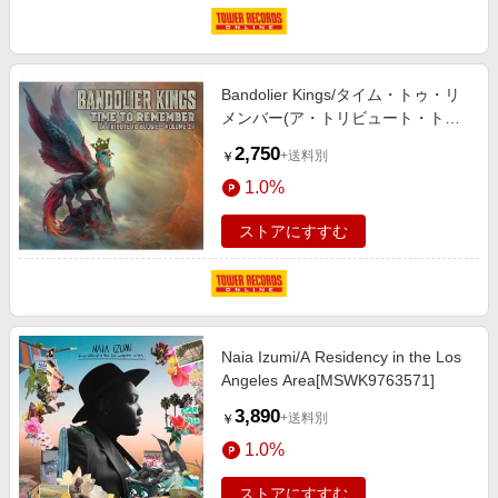
Bandolier Kings/タイム・トゥ・リ
メンバー(ア・トリビュート・ト
ゥ・バッジー・VOL.2)[BSMF8065]
2,750
+送料別
￥
1.0%
ストアにすすむ
Naia Izumi/A Residency in the Los
Angeles Area[MSWK9763571]
3,890
+送料別
￥
1.0%
ストアにすすむ