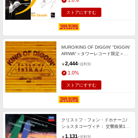
1.0%
ストアにすすむ
MURO/KING OF DIGGIN' "DIGGIN'
ARIWA"＜タワーレコード限定＞
[OTCD-6033]
2,444
+送料別
￥
1.0%
ストアにすすむ
クリストフ・フォン・ドホナーニ/
ショスタコーヴィチ： 交響曲第10
番； ルトスワフスキ： 葬送音楽＜
1,131
+送料別
￥