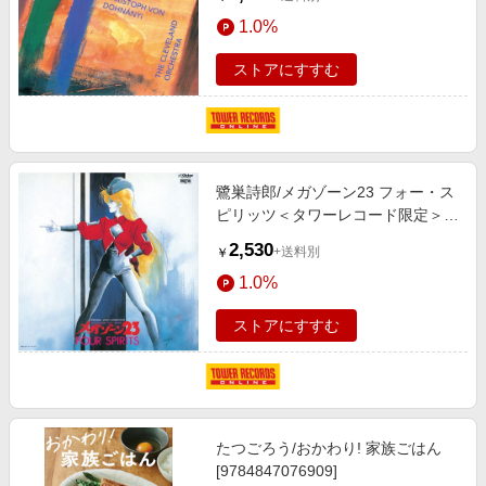
タワーレコード限定＞[PROC-
1.0%
1440]
ストアにすすむ
鷺巣詩郎/メガゾーン23 フォー・ス
ピリッツ＜タワーレコード限定＞
[NCS-10240]
2,530
+送料別
￥
1.0%
ストアにすすむ
たつごろう/おかわり! 家族ごはん
[9784847076909]