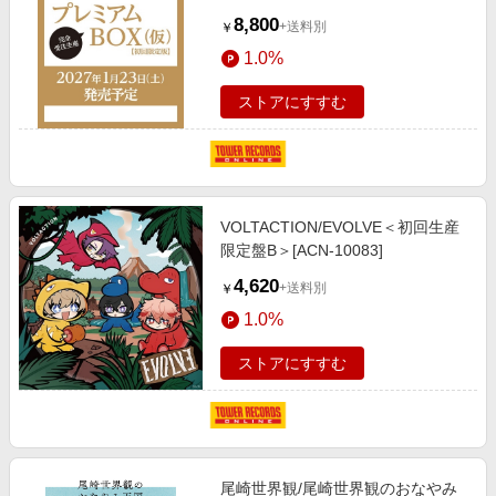
ント参加抽選権付/オンライントー
8,800
+送料別
￥
クショー視聴シリアル付＞＜初回限
1.0%
定版＞[9784087902549X]
ストアにすすむ
VOLTACTION/EVOLVE＜初回生産
限定盤B＞[ACN-10083]
4,620
+送料別
￥
1.0%
ストアにすすむ
尾崎世界観/尾崎世界観のおなやみ