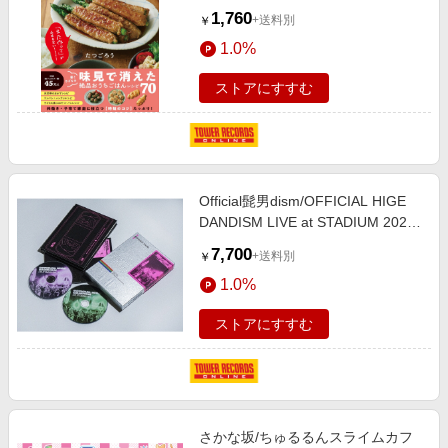
1,760
+送料別
￥
1.0%
ストアにすすむ
Official髭男dism/OFFICIAL HIGE
DANDISM LIVE at STADIUM 2025
［2DVD+ブックレット］[PCBP-
7,700
+送料別
￥
55621]
1.0%
ストアにすすむ
さかな坂/ちゅるるんスライムカフ