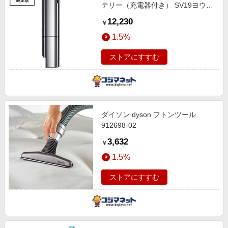
テリー（充電器付き） SV19ヨウバ
ッテリー
12,230
￥
1.5%
ストアにすすむ
ダイソン dyson フトンツール
912698‐02
3,632
￥
1.5%
ストアにすすむ