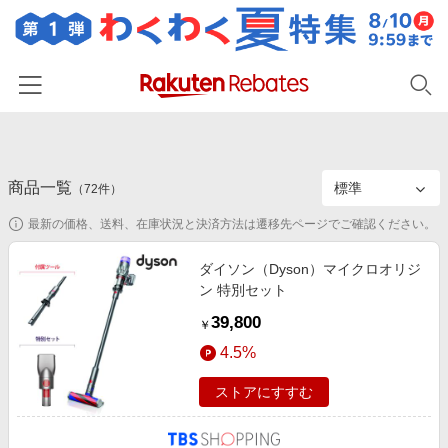
ホーム
商品一覧
カテゴリー一覧
（
72
件）
最新の価格、送料、在庫状況と決済方法は遷移先ページでご確認ください。
百貨店・総合ECモール
イベント一覧
ファッション・インナー・小物
ダイソン（Dyson）マイクロオリジ
リーベイツ注目ストア
ヘルプ
ン 特別セット
食品・スイーツ・お酒
初回購入者限定特典
39,800
友達紹介
￥
日用品・キッチン用品
対象ストア新規限定特典
4.5%
コスメ・健康・医薬品
楽天IDでログイン/会員登録
新着ストアのご紹介
ストアにすすむ
キッズ・ベビー用品
電子書籍特集
家電・PC・スマホ・カメラ
楽天ペイ導入ストア