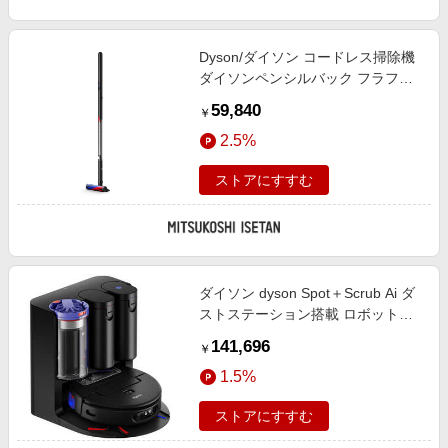
エンタメ
楽天サービス特集
スポーツ・アウトドア・ゴルフ
旅行特集
Dyson/ダイソン コードレス掃除機
インテリア・寝具
ダイソンペンシルバック フラフィ
お中元特集2026
(SV50 FF) カーペット用スチームク
59,840
ペット・花・DIY・車
￥
リーナー【三越伊勢丹/公式】
わくわく夏特集
2.5%
旅行・レジャー・ホテル予約
とことん買い物チャレンジ
生活・お役立ち
ストアにすすむ
Apple公式サイト×楽天カード分割払い
金融・マネー・保険
Qoo10メガポ
デジタルコンテンツ
ビジネス・その他サービス
ダイソン dyson Spot＋Scrub Ai ダ
ストステーション搭載 ロボット掃
除機［吸引＋拭くタイプ(水拭き・
141,696
￥
乾拭き)］ マットブラック/ブルー
1.5%
RB05
ストアにすすむ