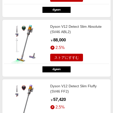
Dyson V12 Detect Slim Absolute
(SV46 ABL2)
88,000
￥
2.5%
ストアにすすむ
Dyson V12 Detect Slim Fluffy
(SV46 FF2)
57,420
￥
2.5%