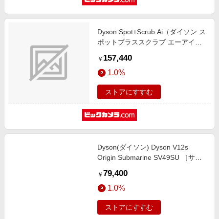
Dyson Spot+Scrub Ai（ダイソン ス
ポットプラススクラブ エーアイ）
マットブラック/ブルー [吸引＋拭く
157,440
￥
タイプ（水拭き・乾拭き）]
1.0%
ストアにすすむ
Dyson(ダイソン) Dyson V12s
Origin Submarine SV49SU ［サイ
クロン式 /コードレス /水拭き対
79,400
￥
応］
1.0%
ストアにすすむ