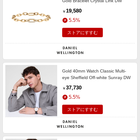
Gold Bracelet Crystal Link DW
19,580
￥
5.5%
ストアにすすむ
Gold 40mm Watch Classic Multi-
eye Sheffield Off-white Sunray DW
37,730
￥
5.5%
ストアにすすむ