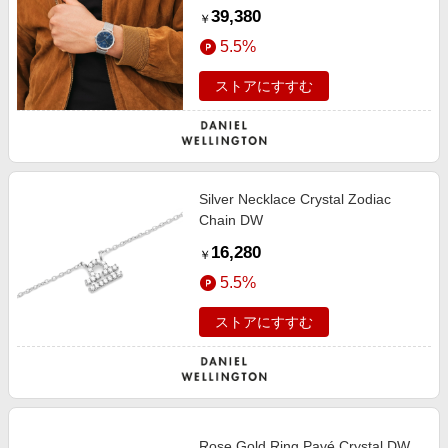
39,380
￥
5.5%
ストアにすすむ
Silver Necklace Crystal Zodiac
Chain DW
16,280
￥
5.5%
ストアにすすむ
Rose Gold Ring Pavé Crystal DW