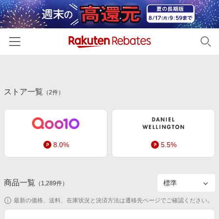
ホーム
ストア一覧
カテゴリー一覧
（
2
件）
百貨店・総合ECモール
イベント一覧
ファッション・インナー・小物
リーベイツ注目ストア
ヘルプ
食品・スイーツ・お酒
8.0%
5.5%
初回購入者限定特典
友達紹介
日用品・キッチン用品
対象ストア新規限定特典
コスメ・健康・医薬品
楽天IDでログイン/会員登録
新着ストアのご紹介
商品一覧
（
1,289
件）
キッズ・ベビー用品
電子書籍特集
最新の価格、送料、在庫状況と決済方法は遷移先ページでご確認ください。
家電・PC・スマホ・カメラ
楽天ペイ導入ストア