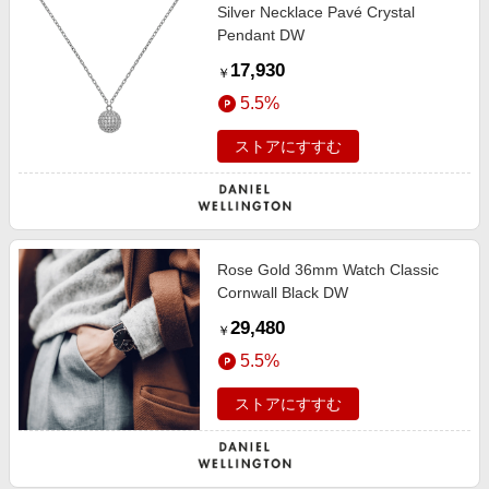
Silver Necklace Pavé Crystal
Pendant DW
17,930
￥
5.5%
ストアにすすむ
Rose Gold 36mm Watch Classic
Cornwall Black DW
29,480
￥
5.5%
ストアにすすむ