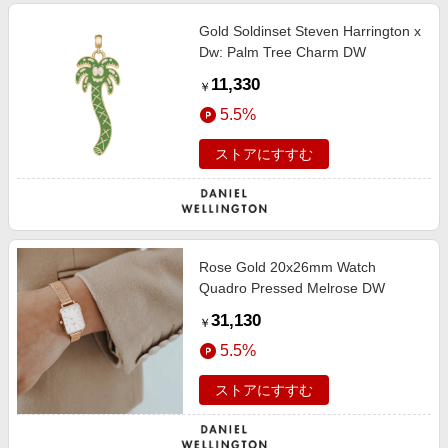
Gold Soldinset Steven Harrington x
Dw: Palm Tree Charm DW
11,330
￥
5.5%
ストアにすすむ
Rose Gold 20x26mm Watch
Quadro Pressed Melrose DW
31,130
￥
5.5%
ストアにすすむ