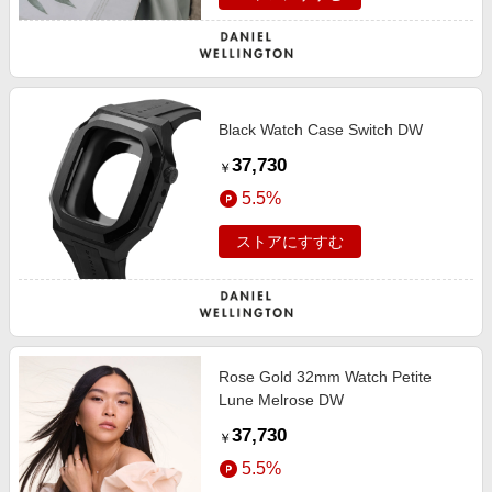
Black Watch Case Switch DW
37,730
￥
5.5%
ストアにすすむ
Rose Gold 32mm Watch Petite
Lune Melrose DW
37,730
￥
5.5%