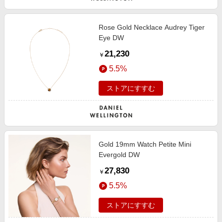
Rose Gold Necklace Audrey Tiger
Eye DW
21,230
￥
5.5%
ストアにすすむ
Gold 19mm Watch Petite Mini
Evergold DW
27,830
￥
5.5%
ストアにすすむ