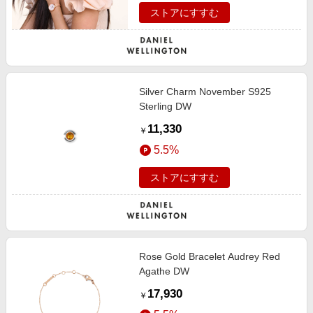
ストアにすすむ
Silver Charm November S925
Sterling DW
11,330
￥
5.5%
ストアにすすむ
Rose Gold Bracelet Audrey Red
Agathe DW
17,930
￥