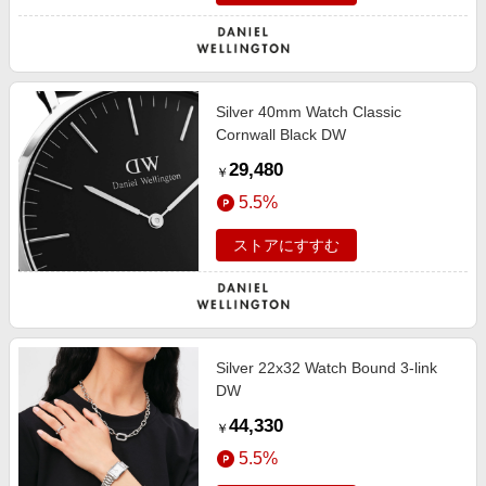
Silver 40mm Watch Classic
Cornwall Black DW
29,480
￥
5.5%
ストアにすすむ
Silver 22x32 Watch Bound 3-link
DW
44,330
￥
5.5%