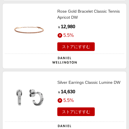
Rose Gold Bracelet Classic Tennis
Apricot DW
12,980
￥
5.5%
ストアにすすむ
Silver Earrings Classic Lumine DW
14,630
￥
5.5%
ストアにすすむ