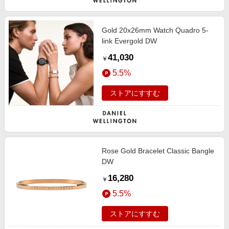
Gold 20x26mm Watch Quadro 5-
link Evergold DW
41,030
￥
5.5%
ストアにすすむ
Rose Gold Bracelet Classic Bangle
DW
16,280
￥
5.5%
ストアにすすむ