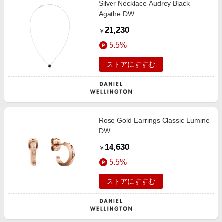
Silver Necklace Audrey Black
エンタメ
楽天サービス特集
Agathe DW
スポーツ・アウトドア・ゴルフ
旅行特集
21,230
￥
インテリア・寝具
わくわく夏特集
5.5%
ペット・花・DIY・車
とことん買い物チャレンジ
ストアにすすむ
旅行・レジャー・ホテル予約
Apple公式サイト×楽天カード分割払い
生活・お役立ち
Qoo10メガポ
金融・マネー・保険
Samsung ボーナスキャンペーン
デジタルコンテンツ
Rose Gold Earrings Classic Lumine
週末の高還元 夏の長期版
DW
ビジネス・その他サービス
14,630
￥
5.5%
ストアにすすむ