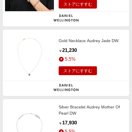
ストアにすすむ
Gold Necklace Audrey Jade DW
21,230
￥
5.5%
ストアにすすむ
Silver Bracelet Audrey Mother Of
Pearl DW
17,930
￥
5.5%