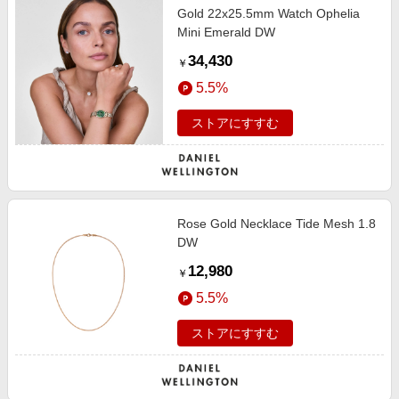
Gold 22x25.5mm Watch Ophelia
Mini Emerald DW
34,430
￥
5.5%
ストアにすすむ
Rose Gold Necklace Tide Mesh 1.8
DW
12,980
￥
5.5%
ストアにすすむ