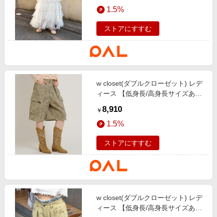
エンタメ
1.5%
楽天サービス特集
スポーツ・アウトドア・ゴルフ
旅行特集
ストアにすすむ
インテリア・寝具
わくわく夏特集
ペット・花・DIY・車
とことん買い物チャレンジ
旅行・レジャー・ホテル予約
Apple公式サイト×楽天カード分割払い
w closet(ダブルクローゼット) レデ
生活・お役立ち
Qoo10メガポ
ィース 【低身長/高身長サイズあ
金融・マネー・保険
り】2WAYカーゴパンツ カーキ
Samsung ボーナスキャンペーン
8,910
￥
デジタルコンテンツ
週末の高還元 夏の長期版
1.5%
ビジネス・その他サービス
ストアにすすむ
w closet(ダブルクローゼット) レデ
ィース 【低身長/高身長サイズあ