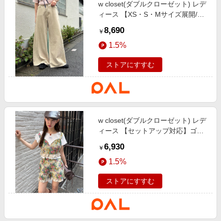
w closet(ダブルクローゼット) レデ
ィース 【XS・S・Mサイズ展開/ロ
ングセラーアイテム】フリンジバギ
8,690
￥
ーデニムパンツ ベージュ
1.5%
ストアにすすむ
w closet(ダブルクローゼット) レデ
ィース 【セットアップ対応】ゴブ
ランビスチェ ベージュ
6,930
￥
1.5%
ストアにすすむ