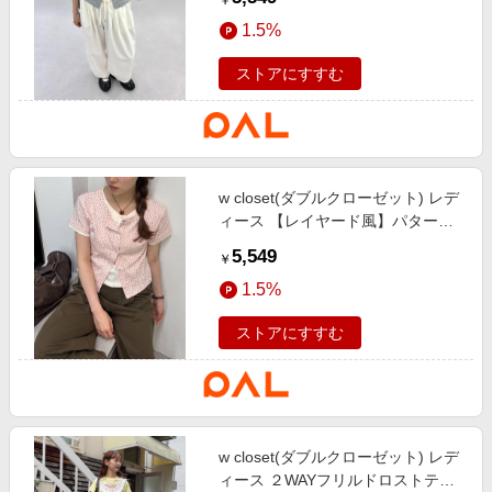
￥
その他1
1.5%
ストアにすすむ
w closet(ダブルクローゼット) レデ
ィース 【レイヤード風】パターン
メッシュレイヤードT 夏服 ピンク
5,549
￥
1.5%
ストアにすすむ
w closet(ダブルクローゼット) レデ
ィース ２WAYフリルドロストティ