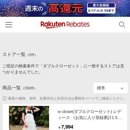
ホーム
ストア一覧
カテゴリー一覧
（
0
件）
ご指定の検索条件で「ダブルクローゼット」に一致するストアは見
百貨店・総合ECモール
イベント一覧
つかりませんでした。
ファッション・インナー・小物
リーベイツ注目ストア
ヘルプ
食品・スイーツ・お酒
商品一覧
（
358
件）
初回購入者限定特典
友達紹介
日用品・キッチン用品
対象ストア新規限定特典
最新の価格、送料、在庫状況と決済方法は遷移先ページでご確認ください。
コスメ・健康・医薬品
楽天IDでログイン/会員登録
新着ストアのご紹介
w closet(ダブルクローゼット) レデ
キッズ・ベビー用品
ィース 《お気に入り登録累計1.5万
電子書籍特集
越え》フリルティアードジャンパー
家電・PC・スマホ・カメラ
7,994
楽天ペイ導入ストア
￥
スカート/ワンピース オフホワイト