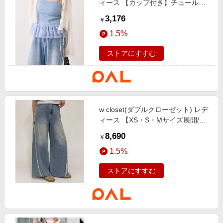
ィース 【カップ付き】チュールフ
リルキャミ サックスブルー
3,176
￥
1.5%
ストアにすすむ
w closet(ダブルクローゼット) レデ
ィース 【XS・S・Mサイズ展開/ロ
ングセラーアイテム】フリンジバギ
8,690
￥
ーデニムパンツ サックスブルー
1.5%
ストアにすすむ