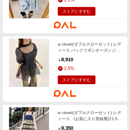
ストアにすすむ
w closet(ダブルクローゼット) レデ
ィース バックリボンオーガンジー
ブラウス ブラック
8,910
￥
1.5%
ストアにすすむ
w closet(ダブルクローゼット) レデ
ィース 《お気に入り登録累計1.5万
越え》【新色追加】フリルティアー
9,350
￥