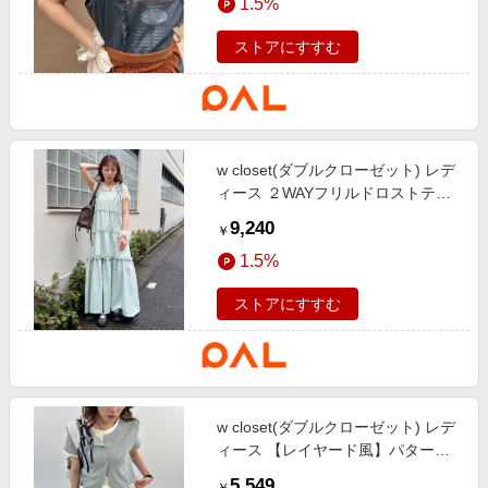
1.5%
ストアにすすむ
w closet(ダブルクローゼット) レデ
ィース ２WAYフリルドロストティ
アードワンピース イエロー
9,240
￥
1.5%
ストアにすすむ
w closet(ダブルクローゼット) レデ
ィース 【レイヤード風】パターン
メッシュレイヤードT 夏服 グレー
5,549