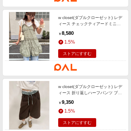
w closet(ダブルクローゼット) レデ
ィース チェックティアードミニキ
ャミワンピース カーキ
8,580
￥
1.5%
ストアにすすむ
w closet(ダブルクローゼット) レデ
ィース 折り返しハーフパンツ ブラ
ウン
9,350
￥
1.5%
ストアにすすむ