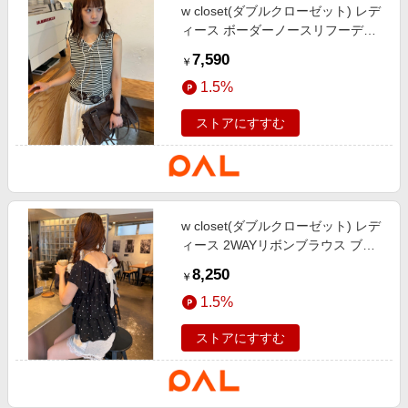
w closet(ダブルクローゼット) レデ
ィース ボーダーノースリフーディ
ー オフホワイト
7,590
￥
1.5%
ストアにすすむ
w closet(ダブルクローゼット) レデ
ィース 2WAYリボンブラウス ブラ
ックその他1
8,250
￥
1.5%
ストアにすすむ