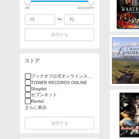
0
円
300,000
円+
〜
適用する
ストア
ブックオフ公式オンラインスト
ア
TOWER RECORDS ONLINE
Shoplist
セブンネット
Renta!
さらに表示
適用する