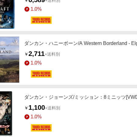
￥
+送料別
1.0%
ダンカン・ハニーボーン/A Western Borderland - Elgar, 
2,711
￥
+送料別
1.0%
ダンカン・ジョーンズ/ミッション：8ミニッツ[VWDS-
1,100
￥
+送料別
1.0%