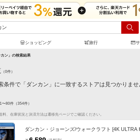
ショッピング
旅行
サ
ンカン
」の検索結果
覧
（
0
件）
索条件で「ダンカン」に一致するストアは見つかりませ
1
〜
80
件
（
354
件）
送料、在庫状況と決済方法は遷移先ページでご確認ください。
ダンカン・ジョーンズ/ウォークラフト [4K ULTRA HD + 
6,589