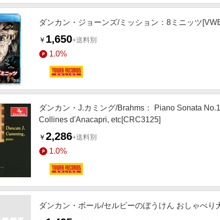
ダンカン・ジョーンズ/ミッション：8ミニッツ[VWBS-
1,650
￥
+送料別
1.0%
ダンカン・J.カミング/Brahms： Piano Sonata No.1； 
Collines d'Anacapri, etc[CRC3125]
2,286
￥
+送料別
1.0%
ダンカン・ボール/セルビーのぼうけん おしゃべり犬の大騒動