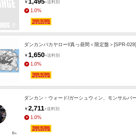
1,495
￥
+送料別
1.0%
ダンカンバカヤロー!/真っ昼間＜限定盤＞[SPR-028
1,650
￥
+送料別
1.0%
ダンカン・ウォード/ガーシュウィン、モンサルバーチ
2,711
￥
+送料別
1.0%