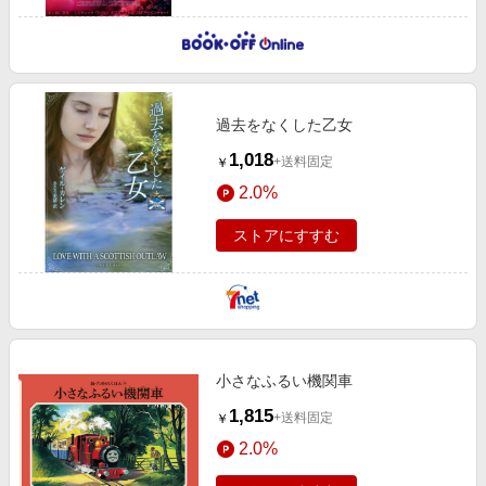
過去をなくした乙女
1,018
+送料固定
￥
2.0%
ストアにすすむ
小さなふるい機関車
1,815
+送料固定
￥
2.0%