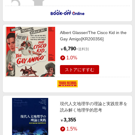
Albert Glasser/The Cisco Kid in the
Gay Amigo[KR200356]
6,790
+送料別
￥
1.0%
ストアにすすむ
現代人文地理学の理論と実践世界を
読み解く地理学的思考
3,355
￥
1.5%