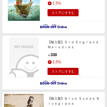
1.5%
ストアにすすむ
【輸入盤】Ｏｌｄ Ｅｎｇｌａｎｄ
Ｍｅｌｏｄｉｅｓ
330
￥
1.5%
ストアにすすむ
【輸入盤】Ｂｌｕｅ Ｓｕｅｄｅ Ｂ
ｌｕｅｇｒａｓｓ