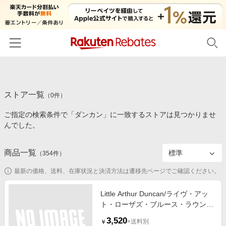
ホーム
ストア一覧
カテゴリー一覧
（
0
件）
ご指定の検索条件で「ダンカン」に一致するストアは見つかりませ
百貨店・総合ECモール
イベント一覧
んでした。
ファッション・インナー・小物
リーベイツ注目ストア
ヘルプ
食品・スイーツ・お酒
商品一覧
（
354
件）
初回購入者限定特典
友達紹介
日用品・キッチン用品
対象ストア新規限定特典
最新の価格、送料、在庫状況と決済方法は遷移先ページでご確認ください。
コスメ・健康・医薬品
楽天IDでログイン/会員登録
新着ストアのご紹介
Little Arthur Duncan/ライヴ・アッ
キッズ・ベビー用品
ト・ローザズ・ブルース・ラウンジ
電子書籍特集
[PVDV-36]
家電・PC・スマホ・カメラ
3,520
楽天ペイ導入ストア
+送料別
￥