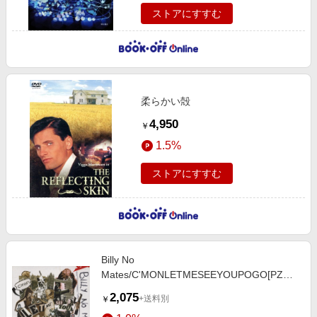
ストアにすすむ
柔らかい殻
4,950
￥
1.5%
ストアにすすむ
Billy No
Mates/C'MONLETMESEEYOUPOGO[PZCY-
7]
2,075
+送料別
￥