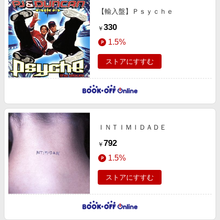
【輸入盤】Ｐｓｙｃｈｅ
330
￥
1.5%
ストアにすすむ
ＩＮＴＩＭＩＤＡＤＥ
792
￥
1.5%
ストアにすすむ