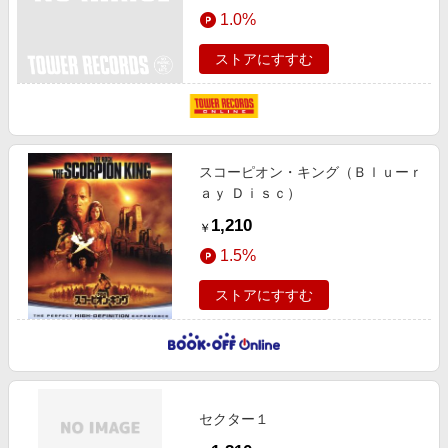
エンタメ
1.0%
楽天サービス特集
スポーツ・アウトドア・ゴルフ
旅行特集
ストアにすすむ
インテリア・寝具
わくわく夏特集
ペット・花・DIY・車
とことん買い物チャレンジ
旅行・レジャー・ホテル予約
Apple公式サイト×楽天カード分割払い
スコーピオン・キング（Ｂｌｕーｒ
生活・お役立ち
Qoo10メガポ
ａｙ Ｄｉｓｃ）
金融・マネー・保険
Samsung ボーナスキャンペーン
1,210
￥
デジタルコンテンツ
週末の高還元 夏の長期版
1.5%
ビジネス・その他サービス
ストアにすすむ
セクター１