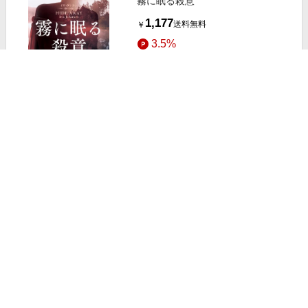
霧に眠る殺意
1,177
送料無料
￥
3.5%
ストアにすすむ
旅、ちょっとセンチメンタル
1,540
+送料固定
￥
2.0%
ストアにすすむ