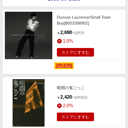
Duncan Laurence/Small Town
Boy[B003398902]
2,690
+送料別
￥
1.0%
ストアにすすむ
暗闇の鬼ごっこ
2,420
+送料固定
￥
2.0%
ストアにすすむ