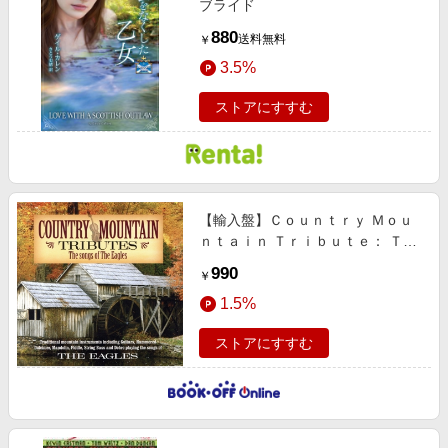
ブライド
880
送料無料
￥
3.5%
ストアにすすむ
【輸入盤】Ｃｏｕｎｔｒｙ Ｍｏｕ
ｎｔａｉｎ Ｔｒｉｂｕｔｅ： Ｔｈ
ｅ Ｅａｇｌｅｓ
990
￥
1.5%
ストアにすすむ