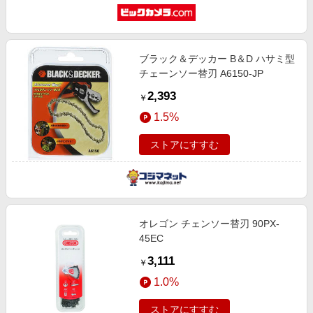
ブラック＆デッカー B＆D ハサミ型
チェーンソー替刃 A6150-JP
2,393
￥
1.5%
ストアにすすむ
オレゴン チェンソー替刃 90PX-
45EC
3,111
￥
1.0%
ストアにすすむ