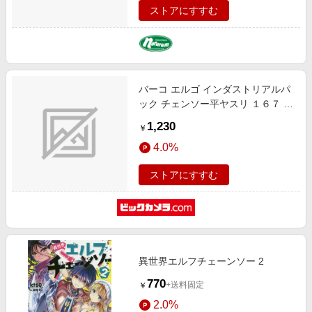
ストアにすすむ
バーコ エルゴ インダストリアルパ
ック チェンソー平ヤスリ １６７ ８
２１ ３．２ １２
1,230
￥
4.0%
ストアにすすむ
異世界エルフチェーンソー 2
770
+送料固定
￥
2.0%