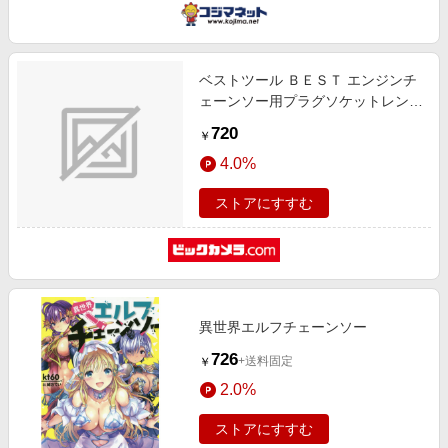
ベストツール ＢＥＳＴ エンジンチ
ェーンソー用プラグソケットレンチ
１０ｘ１９ EPW-1019
720
￥
4.0%
ストアにすすむ
異世界エルフチェーンソー
726
+送料固定
￥
2.0%
ストアにすすむ