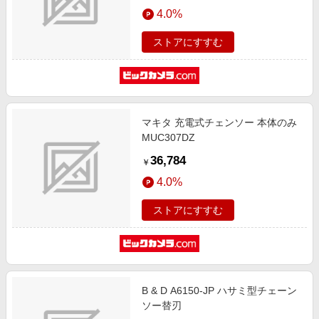
エンタメ
4.0%
楽天サービス特集
スポーツ・アウトドア・ゴルフ
旅行特集
ストアにすすむ
インテリア・寝具
わくわく夏特集
ペット・花・DIY・車
とことん買い物チャレンジ
旅行・レジャー・ホテル予約
Apple公式サイト×楽天カード分割払い
マキタ 充電式チェンソー 本体のみ
生活・お役立ち
Qoo10メガポ
MUC307DZ
金融・マネー・保険
Samsung ボーナスキャンペーン
36,784
￥
デジタルコンテンツ
週末の高還元 夏の長期版
4.0%
ビジネス・その他サービス
ストアにすすむ
B & D A6150-JP ハサミ型チェーン
ソー替刃