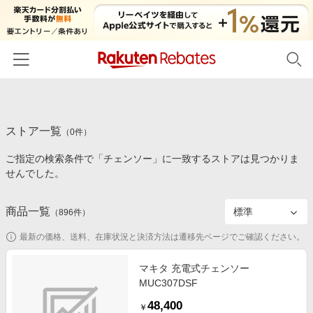
ホーム
ストア一覧
カテゴリー一覧
（
0
件）
ご指定の検索条件で「チェンソー」に一致するストアは見つかりま
百貨店・総合ECモール
イベント一覧
せんでした。
ファッション・インナー・小物
リーベイツ注目ストア
ヘルプ
食品・スイーツ・お酒
商品一覧
（
896
件）
初回購入者限定特典
友達紹介
日用品・キッチン用品
対象ストア新規限定特典
最新の価格、送料、在庫状況と決済方法は遷移先ページでご確認ください。
コスメ・健康・医薬品
楽天IDでログイン/会員登録
新着ストアのご紹介
マキタ 充電式チェンソー
キッズ・ベビー用品
MUC307DSF
電子書籍特集
家電・PC・スマホ・カメラ
48,400
楽天ペイ導入ストア
￥