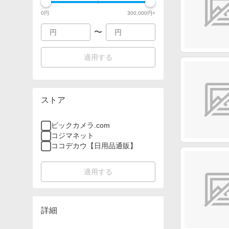
0
円
300,000
円+
〜
適用する
ストア
ビックカメラ.com
コジマネット
ココデカウ【日用品通販】
適用する
詳細