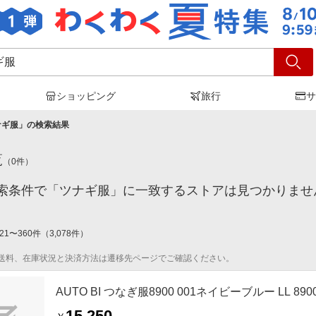
ショッピング
旅行
サ
ナギ服
」の検索結果
覧
（
0
件）
索条件で「ツナギ服」に一致するストアは見つかりませ
21
〜
360
件
（
3,078
件）
送料、在庫状況と決済方法は遷移先ページでご確認ください。
AUTO BI つなぎ服8900 001ネイビーブルー LL 8900
15,250