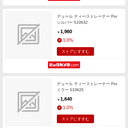
エンタメ
楽天サービス特集
スポーツ・アウトドア・ゴルフ
旅行特集
デュール ティーストレーナー Por
インテリア・寝具
シルバー 510632
お中元特集2026
1,960
ペット・花・DIY・車
￥
わくわく夏特集
1.0%
旅行・レジャー・ホテル予約
とことん買い物チャレンジ
生活・お役立ち
ストアにすすむ
Apple公式サイト×楽天カード分割払い
金融・マネー・保険
Qoo10メガポ
デジタルコンテンツ
ビジネス・その他サービス
デュール ティーストレーナー Por
ミラー 510625
1,640
￥
1.0%
ストアにすすむ