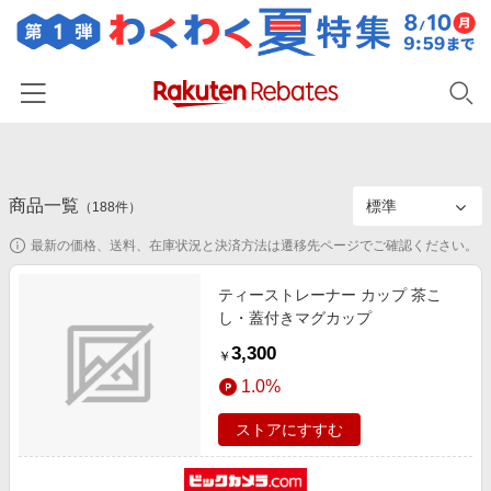
ホーム
商品一覧
カテゴリー一覧
（
188
件）
最新の価格、送料、在庫状況と決済方法は遷移先ページでご確認ください。
百貨店・総合ECモール
イベント一覧
ファッション・インナー・小物
ティーストレーナー カップ 茶こ
リーベイツ注目ストア
ヘルプ
し・蓋付きマグカップ
食品・スイーツ・お酒
初回購入者限定特典
3,300
友達紹介
￥
日用品・キッチン用品
対象ストア新規限定特典
1.0%
コスメ・健康・医薬品
楽天IDでログイン/会員登録
新着ストアのご紹介
ストアにすすむ
キッズ・ベビー用品
電子書籍特集
家電・PC・スマホ・カメラ
楽天ペイ導入ストア