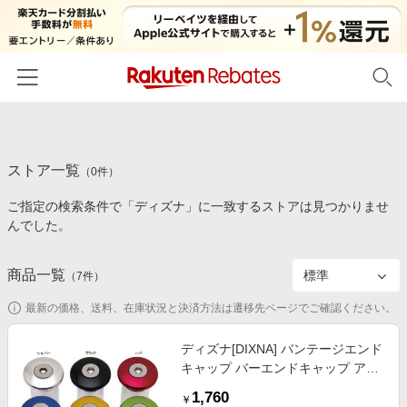
ホーム
ストア一覧
カテゴリー一覧
（
0
件）
ご指定の検索条件で「ディズナ」に一致するストアは見つかりませ
百貨店・総合ECモール
イベント一覧
んでした。
ファッション・インナー・小物
リーベイツ注目ストア
ヘルプ
食品・スイーツ・お酒
商品一覧
（
7
件）
初回購入者限定特典
友達紹介
日用品・キッチン用品
対象ストア新規限定特典
最新の価格、送料、在庫状況と決済方法は遷移先ページでご確認ください。
コスメ・健康・医薬品
楽天IDでログイン/会員登録
新着ストアのご紹介
ディズナ[DIXNA] バンテージエンド
キッズ・ベビー用品
キャップ バーエンドキャップ アル
電子書籍特集
ミ製 ネジ式 バーテープ／グリップ
家電・PC・スマホ・カメラ
1,760
楽天ペイ導入ストア
￥