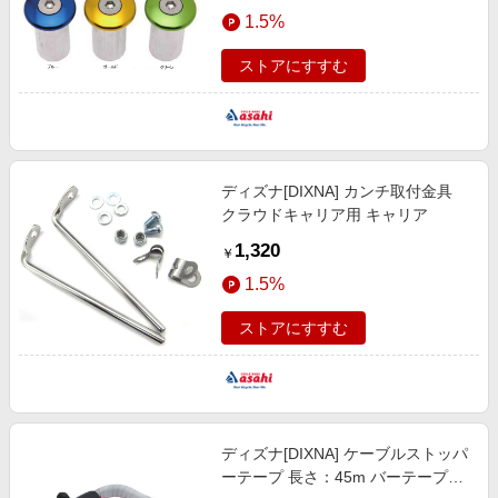
エンタメ
1.5%
楽天サービス特集
スポーツ・アウトドア・ゴルフ
旅行特集
ストアにすすむ
インテリア・寝具
わくわく夏特集
ペット・花・DIY・車
とことん買い物チャレンジ
旅行・レジャー・ホテル予約
Apple公式サイト×楽天カード分割払い
ディズナ[DIXNA] カンチ取付金具
生活・お役立ち
Qoo10メガポ
クラウドキャリア用 キャリア
金融・マネー・保険
Samsung ボーナスキャンペーン
1,320
￥
デジタルコンテンツ
週末の高還元 夏の長期版
1.5%
ビジネス・その他サービス
ストアにすすむ
ディズナ[DIXNA] ケーブルストッパ
ーテープ 長さ：45m バーテープ／