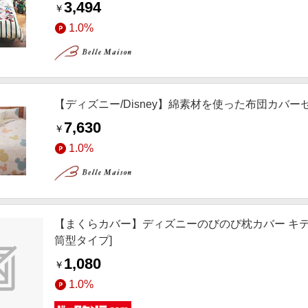
3,494
￥
1.0%
【ディズニー/Disney】綿素材を使った布団カバー
7,630
￥
1.0%
【まくらカバー】ディズニーのびのび枕カバー キティ 約32x5
筒型タイプ]
1,080
￥
1.0%