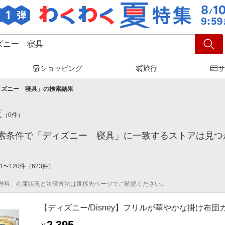
ショッピング
旅行
サ
ィズニー 寝具
」の検索結果
覧
（
0
件）
索条件で「ディズニー 寝具」に一致するストアは見つ
1
〜
120
件
（
623
件）
送料、在庫状況と決済方法は遷移先ページでご確認ください。
【ディズニー/Disney】フリルが華やかな掛け布
2,395