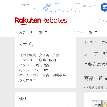
カテゴリー一覧
イベント一覧
トップ
「
デ
カテゴリ
ストア一
日用品雑貨・文房具・手芸
インテリア・寝具・収納
ご指定の検
パソコン・周辺機器
花・ガーデン・DIY
キッチン用品・食器・調理器具
商品一覧
8
さらに表示
最新の価格、
価格