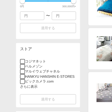
0
円
300,000
円+
〜
適用する
ストア
コジマネット
ベルメゾン
マルイウェブチャネル
HANKYU HANSHIN E-STORES
ビックカメラ.com
さらに表示
適用する