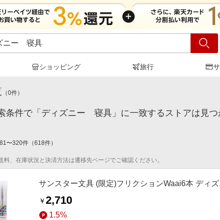
ショッピング
旅行
サ
ィズニー 寝具
」の検索結果
覧
（
0
件）
索条件で「ディズニー 寝具」に一致するストアは見つ
81
〜
320
件
（
618
件）
送料、在庫状況と決済方法は遷移先ページでご確認ください。
サンスター文具 (限定)フリクションWaai6本 ディズニー
2,710
￥
1.5%