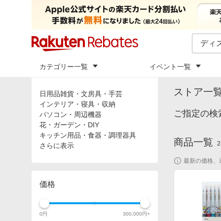
カテゴリー一覧
イベント一覧
トップ
「
デ
カテゴリ
ストア一
日用品雑貨・文房具・手芸
インテリア・寝具・収納
ご指定の検
パソコン・周辺機器
花・ガーデン・DIY
キッチン用品・食器・調理器具
商品一覧
2
さらに表示
最新の価格、
価格
0
円
300,000
円+