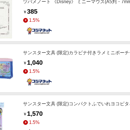
ツバメノート 《Disney》 ミニーマウス(A5判・7mm罫
385
￥
1.5%
サンスター文具 (限定)カラビナ付きラメミニポーチデ
1,040
￥
1.5%
サンスター文具 (限定)コンパクトふでいれヨコピタネ
1,570
￥
1.5%