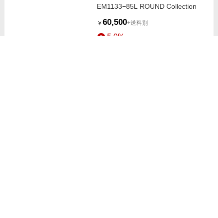
EM1133−85L ROUND Collection
60,500
+送料別
￥
5.0%
ストアにすすむ
リヤドロ 大切なあなたへ
55,000
+送料別
￥
5.0%
ストアにすすむ