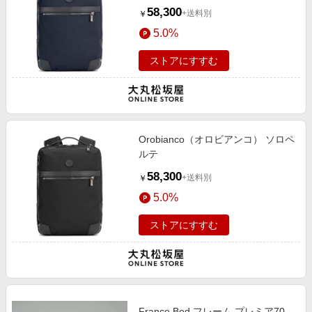
58,300
+送料別
￥
5.0%
ストアにすすむ
Orobianco（オロビアンコ） ソロペ
ルテ
58,300
+送料別
￥
5.0%
ストアにすすむ
France Bed フレーム プレミア70