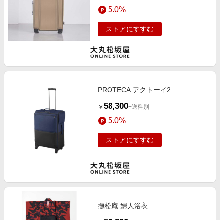
エンタメ
5.0%
楽天サービス特集
スポーツ・アウトドア・ゴルフ
旅行特集
ストアにすすむ
インテリア・寝具
お中元特集2026
ペット・花・DIY・車
わくわく夏特集
旅行・レジャー・ホテル予約
とことん買い物チャレンジ
生活・お役立ち
PROTECA アクトーイ2
Apple公式サイト×楽天カード分割払い
金融・マネー・保険
58,300
+送料別
￥
Qoo10メガポ
デジタルコンテンツ
5.0%
ビジネス・その他サービス
ストアにすすむ
撫松庵 婦人浴衣