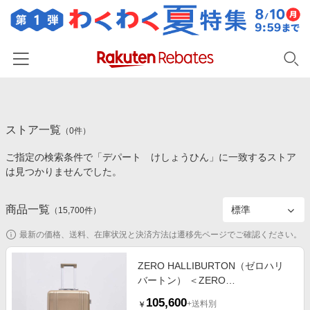
ホーム
ストア一覧
カテゴリー一覧
（
0
件）
ご指定の検索条件で「デパート けしょうひん」に一致するストア
百貨店・総合ECモール
イベント一覧
は見つかりませんでした。
ファッション・インナー・小物
リーベイツ注目ストア
ヘルプ
食品・スイーツ・お酒
商品一覧
（
15,700
件）
初回購入者限定特典
友達紹介
日用品・キッチン用品
対象ストア新規限定特典
最新の価格、送料、在庫状況と決済方法は遷移先ページでご確認ください。
コスメ・健康・医薬品
楽天IDでログイン/会員登録
新着ストアのご紹介
ZERO HALLIBURTON（ゼロハリ
キッズ・ベビー用品
バートン） ＜ZERO
電子書籍特集
HALLIBURTON＞ 26inc キャリーケ
家電・PC・スマホ・カメラ
105,600
楽天ペイ導入ストア
+送料別
￥
ース