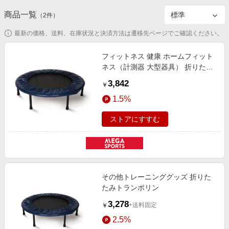
エンタメ
楽天サービス特集
商品一覧
（
2
件）
スポーツ・アウトドア・ゴルフ
旅行特集
最新の価格、送料、在庫状況と決済方法は遷移先ページでご確認ください。
インテリア・寝具
わくわく夏特集
フィットネス 健康 ホームフィット
ペット・花・DIY・車
とことん買い物チャレンジ
ネス（計測器 大型器具） 折りたた
旅行・レジャー・ホテル予約
みトランポリン 56262
Apple公式サイト×楽天カード分割払い
3,842
￥
生活・お役立ち
Qoo10メガポ
1.5%
金融・マネー・保険
Samsung ボーナスキャンペーン
ストアにすすむ
デジタルコンテンツ
週末の高還元 夏の長期版
ビジネス・その他サービス
その他トレーニンググッズ 折りた
たみトランポリン
3,278
+送料固定
￥
2.5%