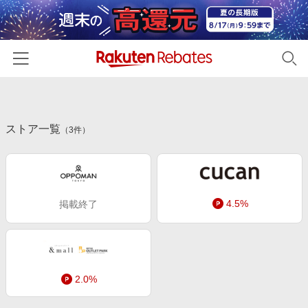
ホーム
ストア一覧
カテゴリー一覧
（
3
件）
百貨店・総合ECモール
イベント一覧
ファッション・インナー・小物
リーベイツ注目ストア
ヘルプ
食品・スイーツ・お酒
4.5%
掲載終了
初回購入者限定特典
友達紹介
日用品・キッチン用品
対象ストア新規限定特典
コスメ・健康・医薬品
楽天IDでログイン/会員登録
新着ストアのご紹介
キッズ・ベビー用品
電子書籍特集
2.0%
家電・PC・スマホ・カメラ
楽天ペイ導入ストア