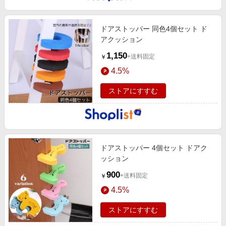
エンタメ
楽天サービス特集
スポーツ・アウトドア・ゴルフ
旅行特集
ドアストッパー 同色4個セット ド
インテリア・寝具
アクッション
わくわく夏特集
1,150
ペット・花・DIY・車
+送料固定
￥
50万ポイント山分けキャンペーン
4.5%
旅行・レジャー・ホテル予約
とことん買い物チャレンジ
生活・お役立ち
ストアにすすむ
Apple公式サイト×楽天カード分割払い
金融・マネー・保険
Samsung ボーナスキャンペーン
デジタルコンテンツ
週末の高還元 夏の長期版
ビジネス・その他サービス
ドアストッパー 4個セット ドアク
ッション
900
+送料固定
￥
4.5%
ストアにすすむ