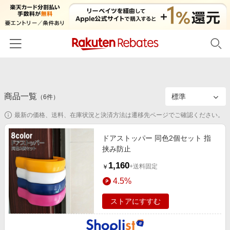
ホーム
商品一覧
カテゴリー一覧
（
6
件）
最新の価格、送料、在庫状況と決済方法は遷移先ページでご確認ください。
百貨店・総合ECモール
イベント一覧
ファッション・インナー・小物
ドアストッパー 同色2個セット 指
リーベイツ注目ストア
ヘルプ
挟み防止
食品・スイーツ・お酒
初回購入者限定特典
1,160
友達紹介
+送料固定
￥
日用品・キッチン用品
対象ストア新規限定特典
4.5%
コスメ・健康・医薬品
楽天IDでログイン/会員登録
新着ストアのご紹介
ストアにすすむ
キッズ・ベビー用品
電子書籍特集
家電・PC・スマホ・カメラ
楽天ペイ導入ストア