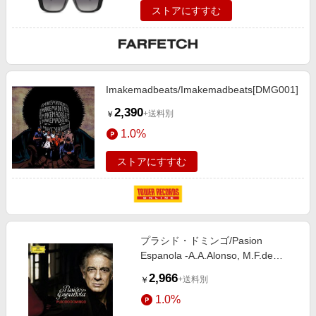
ストアにすすむ
Imakemadbeats/Imakemadbeats[DMG001]
2,390
+送料別
￥
1.0%
ストアにすすむ
プラシド・ドミンゴ/Pasion
Espanola -A.A.Alonso, M.F.de
Anta, M.Lopez-Quiroga y Miguel,
2,966
+送料別
￥
etc (7/2007) / Placido Domingo(T),
1.0%
Miguel Roa(cond), Madrid
Comunidad Orchestra[4776590]