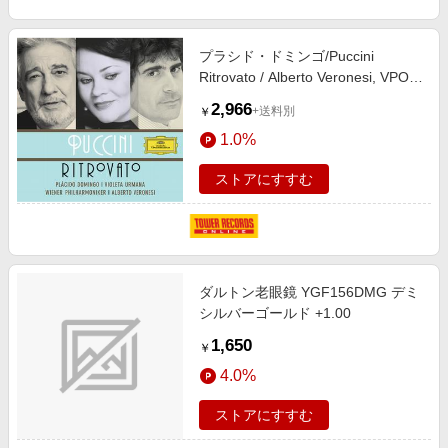
プラシド・ドミンゴ/Puccini
Ritrovato / Alberto Veronesi, VPO,
Placido Domingo, Violeta Urmana,
2,966
+送料別
￥
etc[4777455]
1.0%
ストアにすすむ
ダルトン老眼鏡 YGF156DMG デミ
シルバーゴールド +1.00
1,650
￥
4.0%
ストアにすすむ