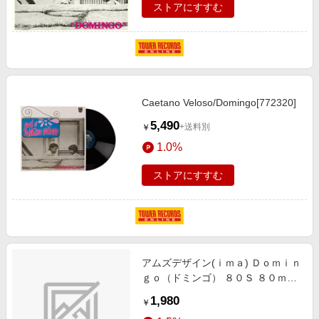
ストアにすすむ
Caetano Veloso/Domingo[772320]
5,490
+送料別
￥
1.0%
ストアにすすむ
アムズデザイン(ｉｍａ) Ｄｏｍｉｎ
ｇｏ（ドミンゴ） ８０Ｓ ８０ｍｍ
＃ＤＭ-０１１ チャートウェーブボ
1,980
￥
ラ 1164011