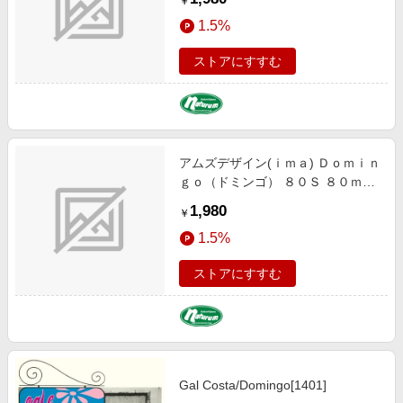
￥
ー 1164003
1.5%
ストアにすすむ
アムズデザイン(ｉｍａ) Ｄｏｍｉｎ
ｇｏ（ドミンゴ） ８０Ｓ ８０ｍｍ
＃ＤＭ-００２ チャートバックパー
1,980
￥
ル 1164002
1.5%
ストアにすすむ
Gal Costa/Domingo[1401]