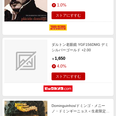
エンタメ
1.0%
楽天サービス特集
スポーツ・アウトドア・ゴルフ
旅行特集
ストアにすすむ
インテリア・寝具
わくわく夏特集
ペット・花・DIY・車
とことん買い物チャレンジ
旅行・レジャー・ホテル予約
Apple公式サイト×楽天カード分割払い
ダルトン老眼鏡 YGF156DMG デミ
生活・お役立ち
Qoo10メガポ
シルバーゴールド +2.00
金融・マネー・保険
Samsung ボーナスキャンペーン
1,650
￥
デジタルコンテンツ
週末の高還元 夏の長期版
4.0%
ビジネス・その他サービス
ストアにすすむ
Dominguinhos/ドミンゴ・メニー
ノ・ドミンギーニョス＜生産限定盤