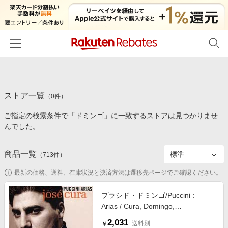
ホーム
ストア一覧
カテゴリー一覧
（
0
件）
ご指定の検索条件で「ドミンゴ」に一致するストアは見つかりませ
百貨店・総合ECモール
イベント一覧
んでした。
ファッション・インナー・小物
リーベイツ注目ストア
ヘルプ
食品・スイーツ・お酒
商品一覧
（
713
件）
初回購入者限定特典
友達紹介
日用品・キッチン用品
対象ストア新規限定特典
最新の価格、送料、在庫状況と決済方法は遷移先ページでご確認ください。
コスメ・健康・医薬品
楽天IDでログイン/会員登録
新着ストアのご紹介
プラシド・ドミンゴ/Puccini：
キッズ・ベビー用品
Arias / Cura, Domingo,
電子書籍特集
Philharmonia Orchestra[63018838]
家電・PC・スマホ・カメラ
2,031
楽天ペイ導入ストア
+送料別
￥