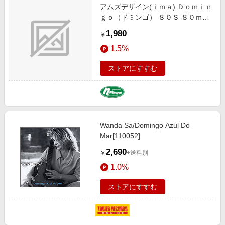
アムズデザイン(ｉｍａ) Ｄｏｍｉｎ
ｇｏ（ドミンゴ） ８０Ｓ ８０ｍｍ
＃ＤＭ-００５ マットチャート
1,980
￥
1164005
1.5%
ストアにすすむ
Wanda Sa/Domingo Azul Do
Mar[110052]
2,690
+送料別
￥
1.0%
ストアにすすむ