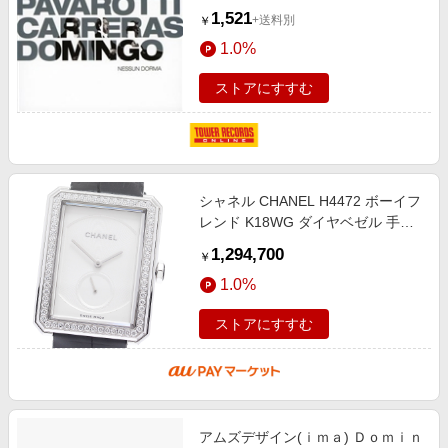
ィ/PUCCINI ：NESSUN DORMA：
1,521
+送料別
￥
LUCIANO PAVAROTTI(T)/JOSE
1.0%
CARRERAS(T)/PLACIDO
DOMINGO(T)/ETC[GRFL019]
ストアにすすむ
シャネル CHANEL H4472 ボーイフ
レンド K18WG ダイヤベゼル 手巻
き ボーイズ 保証書付き_896416
1,294,700
￥
1.0%
ストアにすすむ
アムズデザイン(ｉｍａ) Ｄｏｍｉｎ