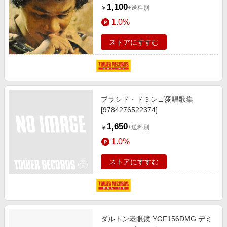
＞[UICY-79603]
1,100
+送料別
￥
1.0%
ストアにすすむ
プラシド・ドミンゴ愛唱歌集
[9784276522374]
1,650
+送料別
￥
1.0%
ストアにすすむ
ダルトン老眼鏡 YGF156DMG デミ