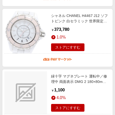
シャネル CHANEL H4467 J12 ソフ
トピンク 白セラミック 世界限定
1200本 クォーツ レディース 保証
373,780
￥
書付き_911232
1.0%
ストアにすすむ
緑十字 マグネプレート 運転中／修
理中 両面表示 DMG 2 180×80mm
086202
1,100
￥
4.0%
ストアにすすむ