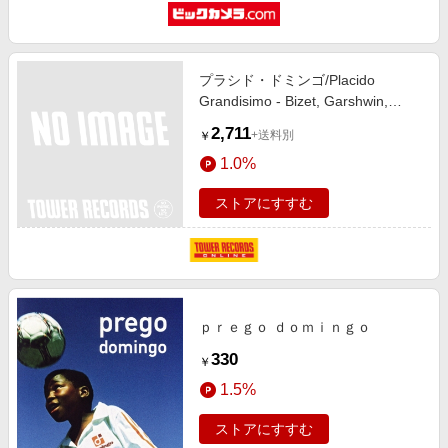
プラシド・ドミンゴ/Placido
Grandisimo - Bizet, Garshwin,
Puccini, etc / Placido Domingo,
2,711
+送料別
￥
Eugene Kohn, Spanish National
1.0%
Symphony Orchestra[IMM960008]
ストアにすすむ
ｐｒｅｇｏ ｄｏｍｉｎｇｏ
330
￥
1.5%
ストアにすすむ