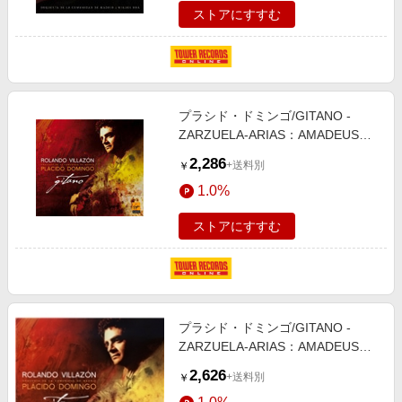
ストアにすすむ
プラシド・ドミンゴ/GITANO -
ZARZUELA-ARIAS：AMADEUS
VIVES/REVERIANO SOUTULLO,
2,286
+送料別
￥
JUAN VERT/ETC：ROLANDO
1.0%
VILLAZON(T)/PLACIDO
DOMINGO(cond)/ORQUESTA
ストアにすすむ
COMUNIDAD DE
MADRID[VC3654742]
プラシド・ドミンゴ/GITANO -
ZARZUELA-ARIAS：AMADEUS
VIVES/REVERIANO SOUTULLO,
2,626
+送料別
￥
JUAN VERT/ETC (DELUXE/+DV)：