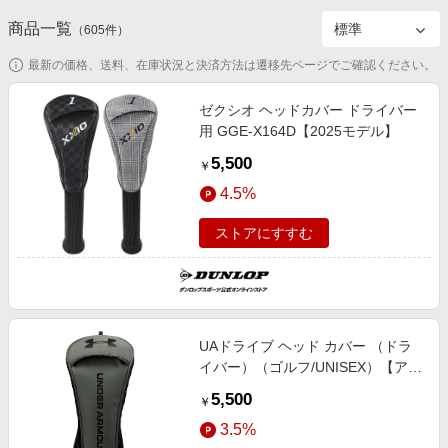
エンタメ
楽天サービス特集
商品一覧
（
605
件）
スポーツ・アウトドア・ゴルフ
旅行特集
最新の価格、送料、在庫状況と決済方法は遷移先ページでご確認ください。
インテリア・寝具
お中元特集2026
ゼクシオ ヘッドカバー ドライバー
ペット・花・DIY・車
わくわく夏特集
用 GGE-X164D【2025モデル】
旅行・レジャー・ホテル予約
とことん買い物チャレンジ
5,500
￥
生活・お役立ち
Apple公式サイト×楽天カード分割払い
4.5%
金融・マネー・保険
Qoo10メガポ
ストアにすすむ
デジタルコンテンツ
ビジネス・その他サービス
UAドライブ ヘッド カバー （ドラ
イバー）（ゴルフ/UNISEX）【アン
ダーアーマー/UNDER ARMOUR】
5,500
￥
3.5%