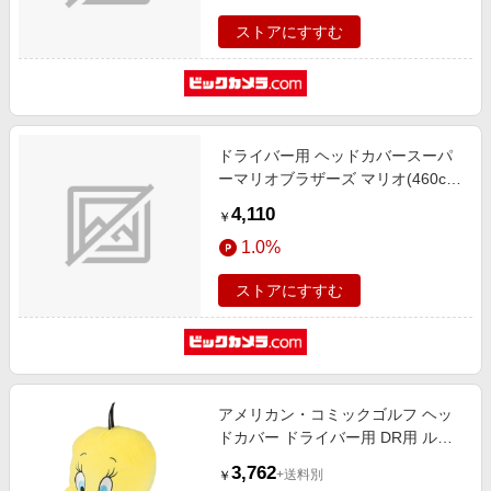
ストアにすすむ
ドライバー用 ヘッドカバースーパ
ーマリオブラザーズ マリオ(460cc
対応/レッド)SMHD001
4,110
￥
1.0%
ストアにすすむ
アメリカン・コミックゴルフ ヘッ
ドカバー ドライバー用 DR用 ルー
ニー・テューンズ すっぽりトゥイ
3,762
+送料別
￥
ーティ 4105053500