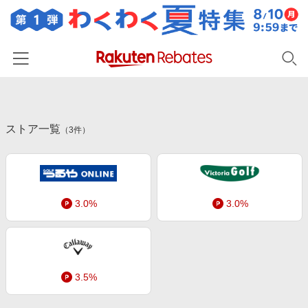
ホーム
ストア一覧
カテゴリー一覧
（
3
件）
百貨店・総合ECモール
イベント一覧
ファッション・インナー・小物
リーベイツ注目ストア
ヘルプ
食品・スイーツ・お酒
3.0%
3.0%
初回購入者限定特典
友達紹介
日用品・キッチン用品
対象ストア新規限定特典
コスメ・健康・医薬品
楽天IDでログイン/会員登録
新着ストアのご紹介
キッズ・ベビー用品
3.5%
電子書籍特集
家電・PC・スマホ・カメラ
楽天ペイ導入ストア