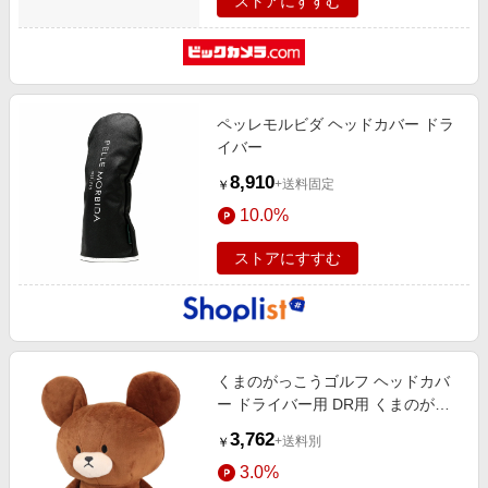
ストアにすすむ
ペッレモルビダ ヘッドカバー ドラ
イバー
8,910
+送料固定
￥
10.0%
ストアにすすむ
くまのがっこうゴルフ ヘッドカバ
ー ドライバー用 DR用 くまのがっ
こう ジャッキー 4335022600
3,762
+送料別
￥
3.0%