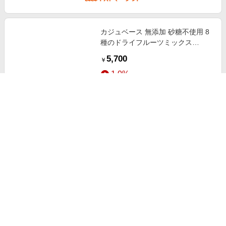
カジュベース 無添加 砂糖不使用 8
種のドライフルーツミックス
200g×3 (マンゴー パイナップル バ
5,700
￥
ナナ プルーン いちご クランベリー
1.0%
カ
ストアにすすむ
カジュベース 無添加 砂糖不使用 8
種のドライフルーツミックス 200g
(マンゴー パイナップル バナナ プ
2,700
￥
ルーン いちご クランベリー カシ
1.0%
ストアにすすむ