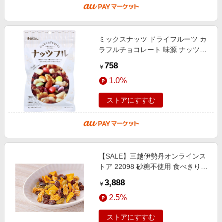
ミックスナッツ ドライフルーツ カ
ラフルチョコレート 味源 ナッツフ
ル 150g 【メール便 送料無料】
758
￥
1.0%
ストアにすすむ
【SALE】三越伊勢丹オンラインス
トア 22098 砂糖不使用 食べきりド
ライフルーツミックス4種 調理済み
3,888
￥
食事、主菜【三越伊勢丹/公式】
2.5%
ストアにすすむ