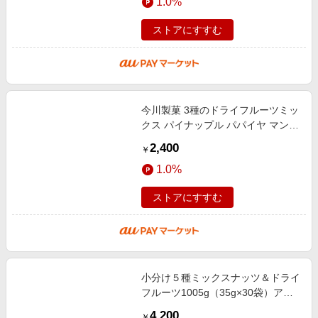
1.0%
ストアにすすむ
今川製菓 3種のドライフルーツミッ
クス パイナップル パパイヤ マンゴ
ー 業務用(500g)
2,400
￥
1.0%
ストアにすすむ
小分け５種ミックスナッツ＆ドライ
フルーツ1005g（35g×30袋）アー
モンド くるみ カシューナッツ レー
4,200
￥