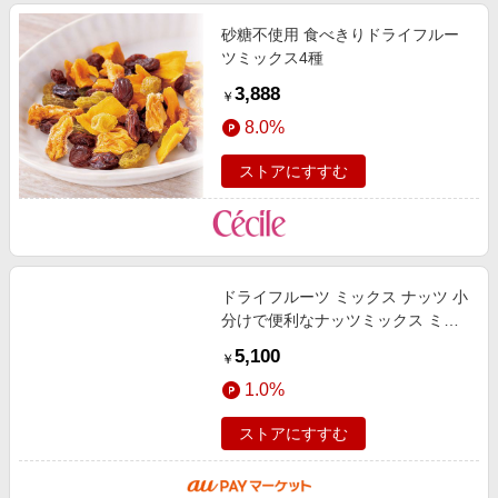
砂糖不使用 食べきりドライフルー
ツミックス4種
3,888
￥
8.0%
ストアにすすむ
ドライフルーツ ミックス ナッツ 小
分けで便利なナッツミックス ミッ
クスナッツ カシューナッツ アーモ
5,100
￥
ンド クコの実 かぼちゃの種 クラ
1.0%
ストアにすすむ