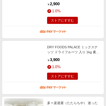
ッツ クランベリー レーズン バナナ
2,900
￥
チップス 国内製造 チャック付き
1.0%
ストアにすすむ
DRY FOODS PALACE ミックスナ
ッツ ドライフルーツ 入り 1kg 素焼
き 無添加 無塩 トレイルミックス
3,900
￥
ナッツ ローストアーモンド 生くる
1.0%
み
ストアにすすむ
多々楽達屋（たたらちや） 迷った