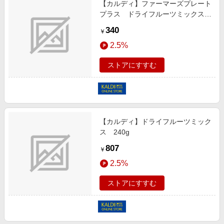
【カルディ】ファーマーズプレート
エンタメ
楽天サービス特集
プラス ドライフルーツミックス
スポーツ・アウトドア・ゴルフ
90g
旅行特集
340
￥
インテリア・寝具
わくわく夏特集
2.5%
ペット・花・DIY・車
とことん買い物チャレンジ
ストアにすすむ
旅行・レジャー・ホテル予約
Apple公式サイト×楽天カード分割払い
生活・お役立ち
Qoo10メガポ
金融・マネー・保険
Samsung ボーナスキャンペーン
デジタルコンテンツ
【カルディ】ドライフルーツミック
週末の高還元 夏の長期版
ス 240g
ビジネス・その他サービス
807
￥
2.5%
ストアにすすむ