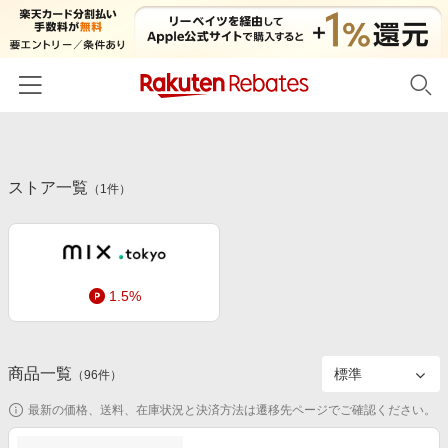
ホーム
ストア一覧
カテゴリー一覧
（
1
件）
百貨店・総合ECモール
イベント一覧
ファッション・インナー・小物
リーベイツ注目ストア
ヘルプ
食品・スイーツ・お酒
1.5%
初回購入者限定特典
友達紹介
日用品・キッチン用品
対象ストア新規限定特典
コスメ・健康・医薬品
楽天IDでログイン/会員登録
新着ストアのご紹介
商品一覧
（
96
件）
キッズ・ベビー用品
電子書籍特集
最新の価格、送料、在庫状況と決済方法は遷移先ページでご確認ください。
家電・PC・スマホ・カメラ
楽天ペイ導入ストア