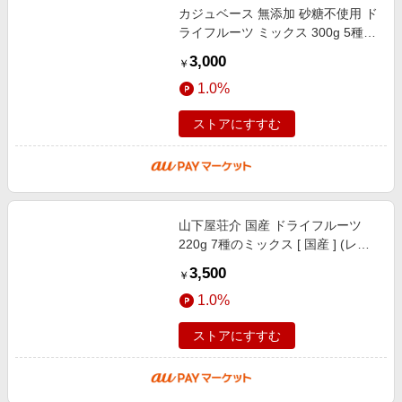
カジュベース 無添加 砂糖不使用 ド
ライフルーツ ミックス 300g 5種
(マンゴー いちじく アプリコット
3,000
￥
サルタナレーズン トンプソンレー
1.0%
ストアにすすむ
山下屋荘介 国産 ドライフルーツ
220g 7種のミックス [ 国産 ] (レモ
ン/清見オレンジ/河内晩柑/梅/市田
3,500
￥
柿/いちじく/もも) 贈り物 手土産
1.0%
ストアにすすむ