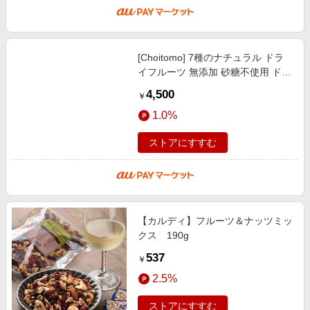
[Choitomo] 7種のナチュラル ドラ
イフルーツ 無添加 砂糖不使用 ドラ
イフルーツミックス （ マンゴー パ
4,500
￥
イナップル バナナ グリーン レー
1.0%
ストアにすすむ
【カルディ】フルーツ＆ナッツミッ
クス 190g
537
￥
2.5%
ストアにすすむ