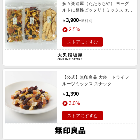
多々楽達屋（たたらちや） ヨーグ
ルトに相性ピッタリ！ミックスセッ
ト
3,900
+送料別
￥
2.5%
ストアにすすむ
【公式】無印良品 大袋 ドライフ
ルーツミックス スナック
1,390
￥
3.0%
ストアにすすむ