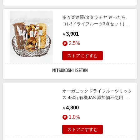
多々楽達屋/タタラチヤ 迷ったら、
コレ!ドライフルーツ3点セット(生
乾燥コスタリカパイン、生乾燥ヨー
3,901
￥
グルト用ミックス、生乾燥サンマス
2.5%
カットレーズン) 食品【Web限定】
【三越伊勢丹/公式】
ストアにすすむ
オーガニックドライフルーツミック
ス 450g 有機JAS 添加物不使用 レ
ーズン クランベリー ブルーベリー
4,300
￥
チェリー 保存袋付 ナチュラルキッ
1.0%
ストアにすすむ