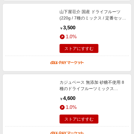
山下屋荘介 国産 ドライフルーツ
(220g / 7種のミックス / 定番セッ
ト) ドライ 乾燥 フルーツ (プレゼン
3,500
￥
ト/プチギフト) おやつ お菓子 (
1.0%
ストアにすすむ
カジュベース 無添加 砂糖不使用 8
種のドライフルーツミックス
200g×2 (マンゴー パイナップル バ
4,600
￥
ナナ プルーン いちご クランベリー
1.0%
カ
ストアにすすむ