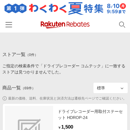
ホーム
ストア一覧
カテゴリー一覧
（
0
件）
ご指定の検索条件で「ドライブレコーダー コムテック」に一致する
百貨店・総合ECモール
イベント一覧
ストアは見つかりませんでした。
ファッション・インナー・小物
リーベイツ注目ストア
ヘルプ
食品・スイーツ・お酒
商品一覧
（
69
件）
初回購入者限定特典
友達紹介
日用品・キッチン用品
対象ストア新規限定特典
最新の価格、送料、在庫状況と決済方法は遷移先ページでご確認ください。
コスメ・健康・医薬品
楽天IDでログイン/会員登録
新着ストアのご紹介
ドライブレコーダー用取付ステーセ
キッズ・ベビー用品
ット HDROP-24
電子書籍特集
家電・PC・スマホ・カメラ
1,500
楽天ペイ導入ストア
￥