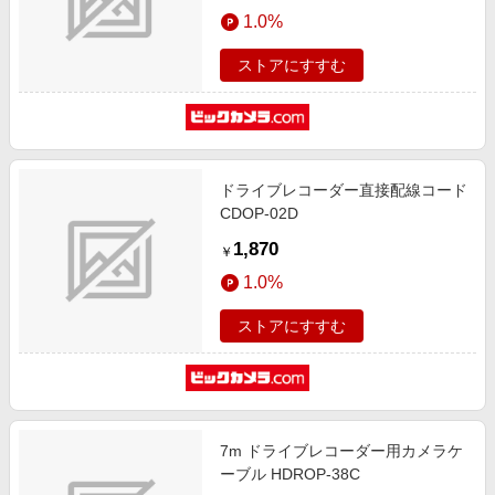
エンタメ
1.0%
楽天サービス特集
スポーツ・アウトドア・ゴルフ
旅行特集
ストアにすすむ
インテリア・寝具
お中元特集2026
ペット・花・DIY・車
わくわく夏特集
旅行・レジャー・ホテル予約
とことん買い物チャレンジ
ドライブレコーダー直接配線コード
生活・お役立ち
Apple公式サイト×楽天カード分割払い
CDOP-02D
金融・マネー・保険
Qoo10メガポ
1,870
￥
デジタルコンテンツ
1.0%
ビジネス・その他サービス
ストアにすすむ
7m ドライブレコーダー用カメラケ
ーブル HDROP-38C