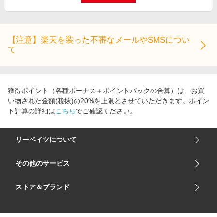
【注意】楽天を装った不審なメールやSMSについ
て
獲得ポイント（各種ボーナス＋ポイントバックの合算）は、お買
い物された金額(税抜)の20%を上限とさせていただきます。ポイン
ト計算の詳細は
こちら
でご確認ください。
リーベイツについて
会社概要
その他のサービス
ご利用ガイド
楽天市場
ストア＆ブランド
サイトマップ
楽天モバイル
ユニクロオンラインストア
リーベイツ 公式アプリ