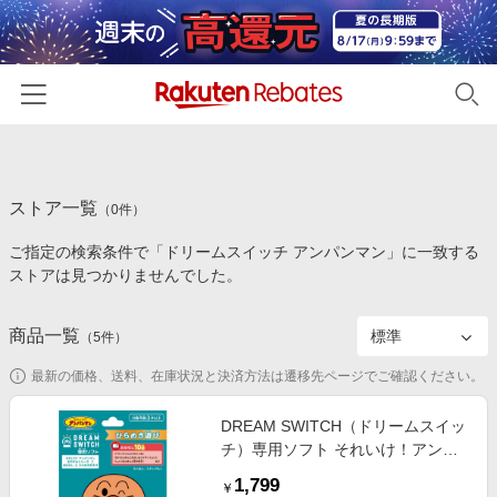
ホーム
ストア一覧
カテゴリー一覧
（
0
件）
ご指定の検索条件で「ドリームスイッチ アンパンマン」に一致する
百貨店・総合ECモール
イベント一覧
ストアは見つかりませんでした。
ファッション・インナー・小物
リーベイツ注目ストア
ヘルプ
食品・スイーツ・お酒
商品一覧
（
5
件）
初回購入者限定特典
友達紹介
日用品・キッチン用品
対象ストア新規限定特典
最新の価格、送料、在庫状況と決済方法は遷移先ページでご確認ください。
コスメ・健康・医薬品
楽天IDでログイン/会員登録
新着ストアのご紹介
DREAM SWITCH（ドリームスイッ
キッズ・ベビー用品
チ）専用ソフト それいけ！アンパ
電子書籍特集
ンマンおやすみシリーズ2 おはなし
家電・PC・スマホ・カメラ
1,799
楽天ペイ導入ストア
￥
と ひらめきあそび 誕生日 プレゼン