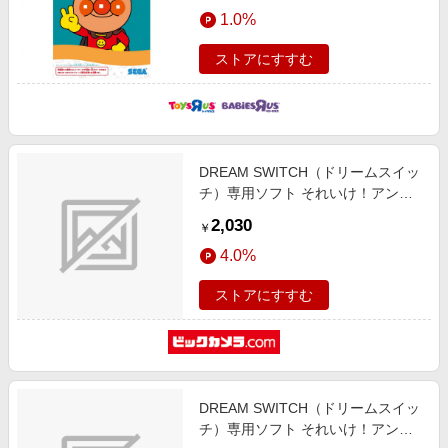
エンタメ
1.0%
ト ギフト 3歳 4歳 5歳
楽天サービス特集
スポーツ・アウトドア・ゴルフ
旅行特集
ストアにすすむ
インテリア・寝具
わくわく夏特集
ペット・花・DIY・車
とことん買い物チャレンジ
旅行・レジャー・ホテル予約
Apple公式サイト×楽天カード分割払い
DREAM SWITCH（ドリームスイッ
生活・お役立ち
Qoo10メガポ
チ）専用ソフト それいけ！アンパ
金融・マネー・保険
ンマンおやすみシリーズ2 おはなし
Samsung ボーナスキャンペーン
2,030
￥
と ひらめきあそび
デジタルコンテンツ
週末の高還元 夏の長期版
4.0%
ビジネス・その他サービス
ストアにすすむ
DREAM SWITCH（ドリームスイッ
チ）専用ソフト それいけ！アンパ