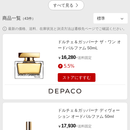
エンタメ
すべて見る
楽天サービス特集
スポーツ・アウトドア・ゴルフ
旅行特集
商品一覧
7.0%
5.0%
（
43
件）
インテリア・寝具
わくわく夏特集
最新の価格、送料、在庫状況と決済方法は遷移先ページでご確認ください。
ペット・花・DIY・車
とことん買い物チャレンジ
旅行・レジャー・ホテル予約
ドルチェ＆ガッバーナ ザ・ワン オ
Apple公式サイト×楽天カード分割払い
ードパルファム 50mL
生活・お役立ち
Qoo10メガポ
16,280
+送料固定
￥
金融・マネー・保険
Samsung ボーナスキャンペーン
5.5%
デジタルコンテンツ
週末の高還元 夏の長期版
ストアにすすむ
ビジネス・その他サービス
ドルチェ＆ガッバーナ ディヴォー
ション オードパルファム 50ml
17,930
+送料固定
￥