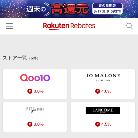
ホーム
ストア一覧
カテゴリー一覧
（
6
件）
百貨店・総合ECモール
イベント一覧
ファッション・インナー・小物
リーベイツ注目ストア
ヘルプ
食品・スイーツ・お酒
8.0%
4.0%
初回購入者限定特典
友達紹介
日用品・キッチン用品
対象ストア新規限定特典
コスメ・健康・医薬品
楽天IDでログイン/会員登録
新着ストアのご紹介
キッズ・ベビー用品
3.0%
4.5%
電子書籍特集
家電・PC・スマホ・カメラ
楽天ペイ導入ストア