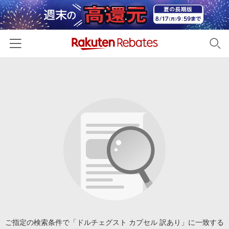
ホーム
カテゴリー一覧
百貨店・総合ECモール
イベント一覧
ファッション・インナー・小物
リーベイツ注目ストア
ヘルプ
食品・スイーツ・お酒
初回購入者限定特典
友達紹介
日用品・キッチン用品
対象ストア新規限定特典
コスメ・健康・医薬品
楽天IDでログイン/会員登録
新着ストアのご紹介
キッズ・ベビー用品
電子書籍特集
家電・PC・スマホ・カメラ
ご指定の検索条件で「ドルチェグスト カプセル 訳あり」に一致する
楽天ペイ導入ストア