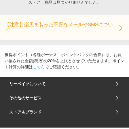
ストア、商品は見つかりませんでした。
エンタメ
楽天サービス特集
スポーツ・アウトドア・ゴルフ
旅行特集
インテリア・寝具
【注意】楽天を装った不審なメールやSMSについ
わくわく夏特集
て
ペット・花・DIY・車
とことん買い物チャレンジ
旅行・レジャー・ホテル予約
Apple公式サイト×楽天カード分割払い
生活・お役立ち
Qoo10メガポ
獲得ポイント（各種ボーナス＋ポイントバックの合算）は、お買
金融・マネー・保険
い物された金額(税抜)の20%を上限とさせていただきます。ポイン
Samsung ボーナスキャンペーン
ト計算の詳細は
こちら
でご確認ください。
デジタルコンテンツ
週末の高還元 夏の長期版
ビジネス・その他サービス
リーベイツについて
会社概要
その他のサービス
ご利用ガイド
楽天市場
ストア＆ブランド
サイトマップ
楽天モバイル
ユニクロオンラインストア
リーベイツ 公式アプリ